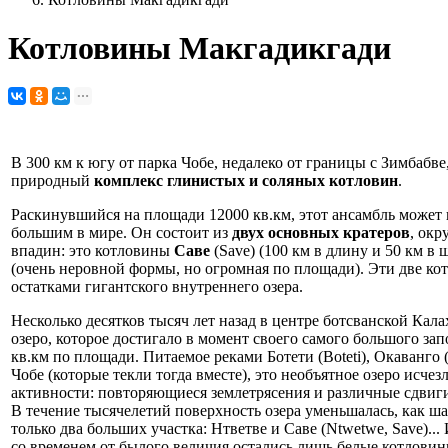
Котловины Макгадикгади
В 300 км к югу от парка Чобе, недалеко от границы с Зимбабв
природный
комплекс глинистых и соляных котловин
.
Раскинувшийся на площади 12000 кв.км, этот ансамбль может 
большим в мире. Он состоит из
двух основных кратеров
, ок
впадин: это котловины
Саве
(Save) (100 км в длину и 50 км в
(очень неровной формы, но огромная по площади). Эти две к
остатками гигантского внутреннего озера.
Несколько десятков тысяч лет назад в центре ботсванской Кал
озеро, которое достигало в момент своего самого большого зап
кв.км по площади. Питаемое реками Ботети (Boteti), Окаванго 
Чобе (которые текли тогда вместе), это необъятное озеро исчез
активности: повторяющиеся землетрясения и различные сдвиги
В течение тысячелетий поверхность озера уменьшалась, как ша
только два больших участка: Нтветве и Саве (Ntwetwe, Save)..
со временем от былого величия остались лишь белые котлов