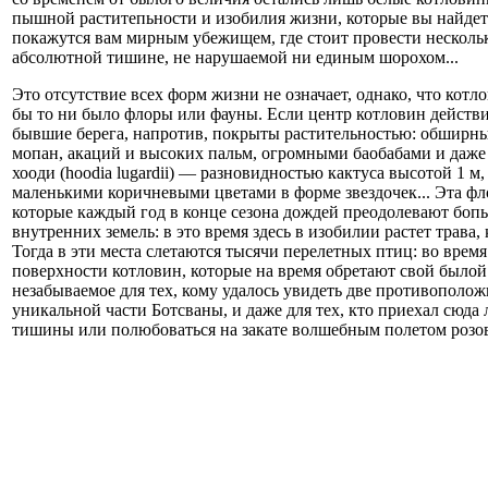
пышной раститепьности и изобилия жизни, которые вы найдет
покажутся вам мирным убежищем, где стоит провести нескольк
абсолютной тишине, не нарушаемой ни единым шорохом...
Это отсутствие всех форм жизни не означает, однако, что ко
бы то ни было флоры или фауны. Если центр котловин действи
бывшие берега, напротив, покрыты растительностью: обшир
мопан, акаций и высоких пальм, огромными баобабами и даже
хооди (hoodia lugardii) — разновидностью кактуса высотой 1 
маленькими коричневыми цветами в форме звездочек... Эта ф
которые каждый год в конце сезона дождей преодолевают бопь
внутренних земель: в это время здесь в изобилии растет трава
Тогда в эти места слетаются тысячи перелетных птиц: во время
поверхности котловин, которые на время обретают свой былой
незабываемое для тех, кому удалось увидеть две противополо
уникальной части Ботсваны, и даже для тех, кто приехал сюда 
тишины или полюбоваться на закате волшебным полетом розов
© 1992-2026, Глобус Тур
Санкт-Петербург, Манежный пер. 6, оф. 4
booking@globusturspb.ru
8 (812) 272-42-22
+7 (981) 731-09-90