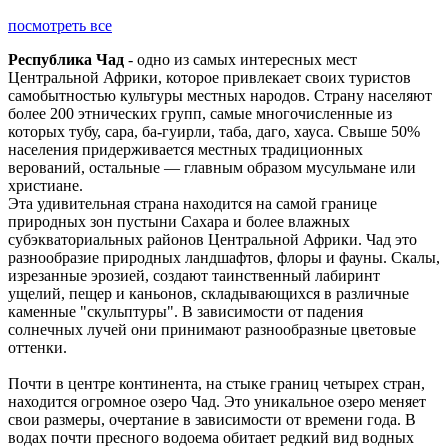
посмотреть все
Республика Чад
- одно из самых интересных мест
Центральной Африки, которое привлекает своих туристов
самобытностью культуры местных народов. Страну населяют
более 200 этнических групп, самые многочисленные из
которых тубу, сара, ба-гуирли, таба, даго, хауса. Свыше 50%
населения придерживается местных традиционных
верований, остальные — главным образом мусульмане или
христиане.
Эта удивительная страна находится на самой границе
природных зон пустыни Сахара и более влажных
субэкваториальных районов Центральной Африки. Чад это
разнообразие природных ландшафтов, флоры и фауны. Скалы,
изрезанные эрозией, создают таинственный лабиринт
ущелий, пещер и каньонов, складывающихся в различные
каменные "скульптуры". В зависимости от падения
солнечных лучей они принимают разнообразные цветовые
оттенки.
Почти в центре континента, на стыке границ четырех стран,
находится огромное озеро Чад. Это уникальное озеро меняет
свои размеры, очертание в зависимости от времени года. В
водах почти пресного водоема обитает редкий вид водных