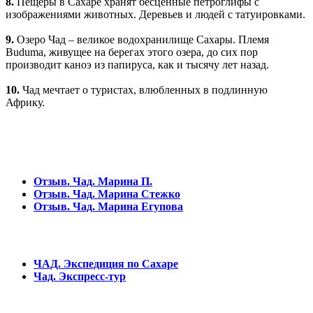
8.
Пещеры в Сахаре хранят бесценные петроглифы с
изображениями животных. Деревьев и людей с татуировками.
9.
Озеро Чад – великое водохранилище Сахары. Племя
Buduma, живущее на берегах этого озера, до сих пор
производит каноэ из папируса, как и тысячу лет назад.
10.
Чад мечтает о туристах, влюбленных в подлинную
Африку.
По следам путешествий
Отзыв. Чад. Марина П.
Отзыв. Чад. Марина Стежко
Отзыв. Чад. Марина Егупова
Туры
ЧАД. Экспедиция по Сахаре
Чад. Экспресс-тур