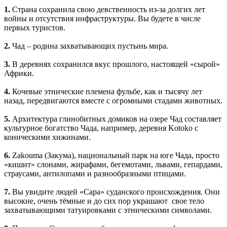
1.
Страна сохранила свою девственность из-за долгих лет
войны и отсутствия инфраструктуры. Вы будете в числе
первых туристов.
2.
Чад – родина захватывающих пустынь мира.
3.
В деревнях сохранился вкус прошлого, настоящей «сырой»
Африки.
4.
Кочевые этнические племена фульбе, как и тысячу лет
назад, передвигаются вместе с огромными стадами животных.
5.
Архитектура глинобитных домиков на озере Чад составляет
культурное богатство Чада, например, деревня Kotoko с
коническими хижинами.
6.
Zakouma (Закума), национальный парк на юге Чада, просто
«кишит» слонами, жирафами, бегемотами, львами, гепардами,
страусами, антилопами и разнообразными птицами.
7.
Вы увидите людей «Сара» суданского происхождения. Они
высокие, очень тёмные и до сих пор украшают свое тело
захватывающими татуировками с этническими символами.