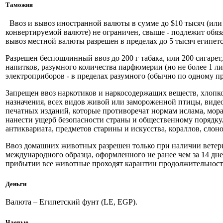
Таможня
Ввоз и вывоз иностранной валюты в сумме до $10 тысяч (или
конвертируемой валюте) не ограничен, свыше - подлежит обяз
вывоз местной валюты разрешен в пределах до 5 тысяч египет
Разрешен беспошлинный ввоз до 200 г табака, или 200 сигарет,
напитков, разумного количества парфюмерии (но не более 1 ли
электроприборов - в пределах разумного (обычно по одному п
Запрещен ввоз наркотиков и наркосодержащих веществ, хлопк
назначения, всех видов живой или замороженной птицы, виде
печатных изданий, которые противоречат нормам ислама, мор
нанести ущерб безопасности страны и общественному порядку
антиквариата, предметов старины и искусства, кораллов, слоно
Ввоз домашних животных разрешен только при наличии ветер
международного образца, оформленного не ранее чем за 14 дн
прибытии все животные проходят карантин продолжительност
Деньги
Валюта – Египетский фунт (LE, EGP).
Чаевые