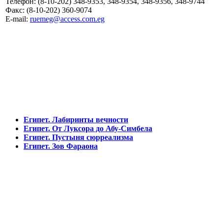
Телефон: (8-10-202) 348-9353, 348-9354, 348-9356, 348-9744
Факс: (8-10-202) 360-9074
E-mail:
ruemeg@access.com.eg
Египет
Отели
Виза
Города и регионы
Туры
Египет. Лабиринты вечности
Египет. От Луксора до Абу-Симбела
Египет. Пустыня сюрреализма
Египет. Зов Фараона
© 1992-2026, Глобус Тур
Санкт-Петербург, Манежный пер. 6, оф. 4
booking@globusturspb.ru
8 (812) 272-42-22
+7 (981) 731-09-90