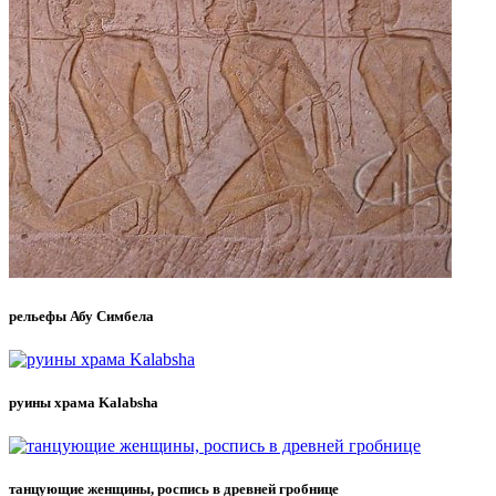
рельефы Абу Симбела
руины храма Kalabsha
танцующие женщины, роспись в древней гробнице