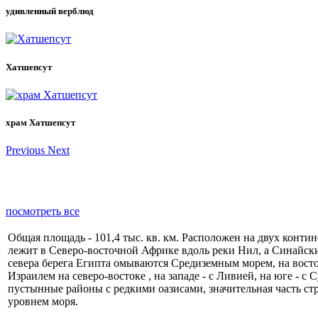
удивленный верблюд
Хатшепсут
храм Хатшепсут
Previous
Next
посмотреть все
Общая площадь - 101,4 тыс. кв. км. Расположен на двух контин
лежит в Северо-восточной Африке вдоль реки Нил, а Синайски
севера берега Египта омываются Средиземным морем, на восто
Израилем на северо-востоке , на западе - с Ливией, на юге - с 
пустынные районы с редкими оазисами, значительная часть ст
уровнем моря.