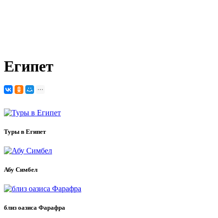
Египет
Отели
Виза
Города и регионы
Египет
Туры в Египет
Абу Симбел
близ оазиса Фарафра