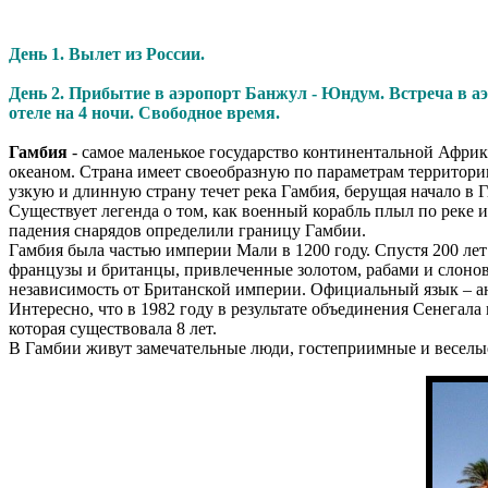
День 1. Вылет из России.
День 2. Прибытие в аэропорт Банжул - Юндум. Встреча в аэр
отеле на 4 ночи. Свободное время.
Гамбия
- самое маленькое государство континентальной Афри
океаном. Страна имеет своеобразную по параметрам территорию:
узкую и длинную страну течет река Гамбия, берущая начало в 
Существует легенда о том, как военный корабль плыл по реке 
падения снарядов определили границу Гамбии.
Гамбия была частью империи Мали в 1200 году. Спустя 200 лет
французы и британцы, привлеченные золотом, рабами и слонов
независимость от Британской империи. Официальный язык – а
Интересно, что в 1982 году в результате объединения Сенегал
которая существовала 8 лет.
В Гамбии живут замечательные люди, гостеприимные и веселые.