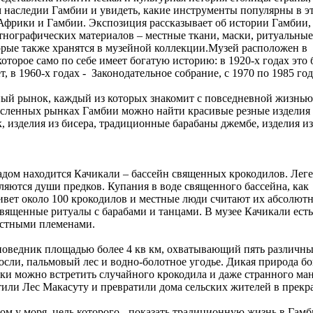
 наследии Гамбии и увидеть, какие инструменты популярны в э
й Африки и Гамбии. Экспозиция рассказывает об истории Гамбии,
тнографических материалов – местные ткани, маски, ритуальные
орые также хранятся в музейной коллекции.Музей расположен в
оторое само по себе имеет богатую историю: в 1920-х годах это
 в 1960-х годах - Законодательное собрание, с 1970 по 1985 год
ный рынок, каждый из которых знакомит с повседневной жизнью
месленных рынках Гамбии можно найти красивые резные изделия
, изделия из бисера, традиционные барабаны джембе, изделия из
 садом находится Качикали – бассейн священных крокодилов. Лег
ляются души предков. Купания в воде священного бассейна, как
 живет около 100 крокодилов и местные люди считают их абсолют
вященные ритуалы с барабами и танцами. В музее Качикали есть
естными племенами.
заповедник площадью более 4 кв км, охватывающий пять различн
аросли, пальмовый лес и водно-болотное угодье. Дикая природа 
ки можно встретить случайного крокодила и даже странного манг
тили Лес Макасуту и превратили дома сельских жителей в прекр
ом у моря, цель которого - показать традиционную жизнь в Гамб