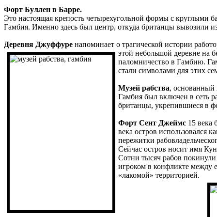
Форт Буллен в Барре.
Это настоящая крепость четырехугольной формы с круглыми бас
Гамбия. Именно здесь был центр, откуда британцы вывозили из
Деревня Джуффуре
напоминает о трагической истории работо
этой небольшой деревне на 
паломничество в Гамбию. Гам
стали символами для этих се
Музей рабства
, основанный 
Гамбия был включен в сеть р
британцы, укрепившиеся в ф
Форт Сент Джеймс
15 века 
века остров использовался к
пережитки рабовладельческог
Сейчас остров носит имя Ку
Сотни тысяч рабов покинули
игроком в конфликте между 
«лакомой» территорией.