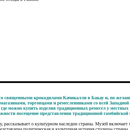
 со священными крокодилами Качикалли в Бакау и, по желан
й магазинами, торговцами и ремесленниками со всей Западно
, где можно купить изделия традиционных ремесел у местных 
жности посещение представления традиционной гамбийской бо
ду, рассказывает о культурном наследии страны. Музей включает 
едставлена политическая и культурная история столицы страны,