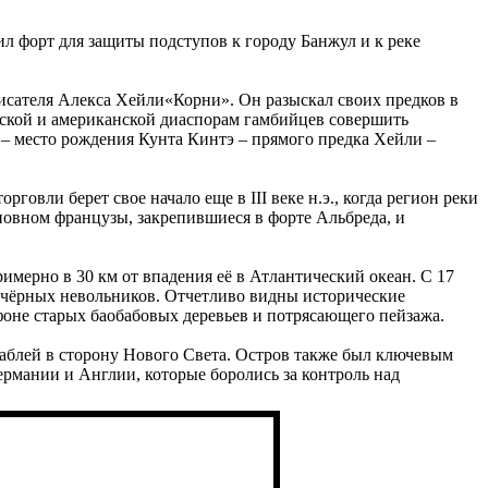
л форт для защиты подступов к городу Банжул и к реке
писателя Алекса Хейли«Корни».
Он разыскал своих предков в
йской и американской диаспорам гамбийцев совершить
 – место рождения Кунта Кинтэ – прямого предка Хейли –
овли берет свое начало еще в III веке н.э., когда регион реки
сновном французы, закрепившиеся в форте Альбреда, и
имерно в 30 км от впадения её в Атлантический океан. С 17
 и чёрных невольников. Отчетливо видны исторические
 фоне старых баобабовых деревьев и потрясающего пейзажа.
аблей в сторону Нового Света. Остров также был ключевым
мании и Англии, которые боролись за контроль над