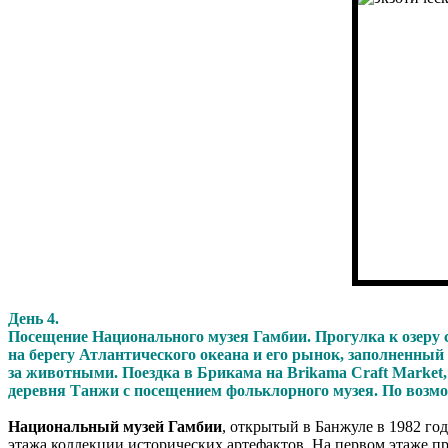
День 4.
Посещение Национального музея Гамбии. Прогулка к озеру
на берегу Атлантического океана и его рынок, заполненны
за животными. Поездка в Брикама на Brikama Craft Market
деревня Танжи с посещением фольклорного музея. По возмо
Национальный музей Гамбии
, открытый в Банжуле в 1982 го
этажа коллекции исторических артефактов. На первом этаже пр