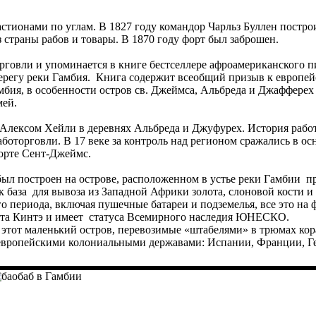
тионами по углам. В 1827 году командор Чарльз Буллен построи
 страны рабов и товары. В 1870 году форт был заброшен.
рговли и упоминается в книге бестселлере афроамериканского 
берегу реки Гамбия. Книга содержит всеобщий призыв к европе
бия, в особенности остров св. Джеймса, Альбреда и Джафферех
мей.
Алексом Хейли в деревнях Альбреда и Джуфурех. История работорг
аботорговли. В 17 веке за контроль над регионом сражались в о
орте Сент-Джеймс.
был построен на острове, расположенном в устье реки Гамбии пр
ак база для вывоза из Западной Африки золота, слоновой кости
о периода, включая пушечные батареи и подземелья, все это на
нта Кинтэ и имеет статуса Всемирного наследия ЮНЕСКО.
 этот маленький остров, перевозимые «штабелями» в трюмах кор
европейскими колониальными державами: Испании, Франции, Гер