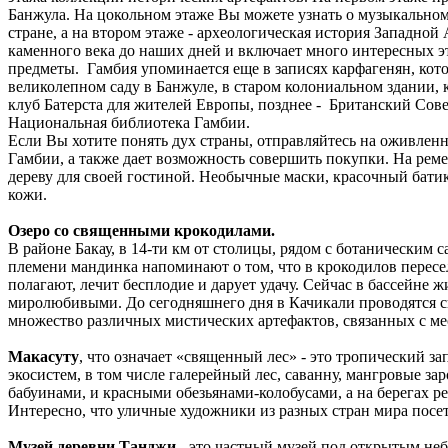
Банжула. На цокольном этаже Вы можете узнать о музыкальном
стране, а на втором этаже - археологическая история Западно
каменного века до наших дней и включает много интересных э
предметы. Гамбия упоминается еще в записях карфагенян, кот
великолепном саду в Банжуле, в старом колониальном здании, к
клуб Батерста для жителей Европы, позднее - Британский Совет,
Национальная библиотека Гамбии.
Если Вы хотите понять дух страны, отправляйтесь на оживлен
Гамбии, а также дает возможность совершить покупки. На ре
дереву для своей гостиной. Необычные маски, красочный батик
кожи.
Озеро со священными крокодилами.
В районе Бакау, в 14-ти км от столицы, рядом с ботаническим
племени мандинка напоминают о том, что в крокодилов пересе
полагают, лечит бесплодие и дарует удачу. Сейчас в бассейне
миролюбивыми. До сегодняшнего дня в Качикали проводятся с
множество различных мистических артефактов, связанных с м
Макасуту
, что означает «священный лес» - это тропический 
экосистем, в том числе галерейный лес, саванну, мангровые з
бабуинами, и красными обезьянами-колобусами, а на берегах ре
Интересно, что уличные художники из разных стран мира посе
Музей деревни Танджи
- это частный музей под открытым неб