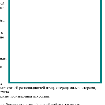
той
 от
 был
 -
 в
 по
енды
но
ых
богата сотней разновидностей птиц, ящерицами-мониторами,
уста...
асные произведения искусства.
ии. Экспонаты изделий ручной работы, такие как