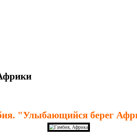
 Африки
бия. "Улыбающийся берег Афр