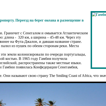
опорту. Переезд на берег океана и размещение в
ки. Граничит с Сенегалом и омывается Атлантическим
 длина - 320 км, а ширина – 45-48 км. Через эту
Гвинее на Фута-Джалон, и давшая название стране.
и палил из пушек по обеим сторонам реки. Места
 эти земли колонизировали по очереди португальцы,
ой костью. В 1965 году Гамбия получила
нглийский, распространены также местные языки.
а и Гамбии появилась Конфедерация Сенегамбия,
 Они называют свою страну The Smiling Coast of Africa, что зн