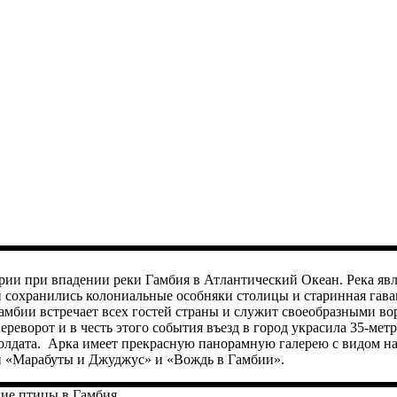
рии при впадении реки Гамбия в Атлантический Океан. Река явл
й сохранились колониальные особняки столицы и старинная гава
Гамбии встречает всех гостей страны и служит своеобразными в
реворот и в честь этого события въезд в город украсила 35-метр
олдата. Арка имеет прекрасную панорамную галерею с видом на 
и «Марабуты и Джуджус» и «Вождь в Гамбии».