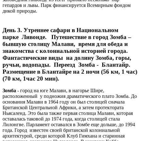
гепардов и львы. Парк финансируется Всемирным фондом
дикой природы.
День 3. Утреннее сафари в Национальном
парке Ливонде. Путешествие в город Зомба –
бывшую столицу Малави, время для обеда и
знакомства с колониальной историей города.
Фантастические виды на долину Зомба, горы,
ручьи, водопады. Переезд Зомба - Блантайр.
Размещение в Блантайре на 2 ночи (56 км, 1 час)
(70 км, 1час 20 мин).
Зомба
- город на юге Малави, в нагорье Шире,
расположенный у подножия драматического плато Зомба. До
основания Малави в 1964 году он был столицей сначала
Британской Центральной Африки, а затем протектората
Ньясаленд. Это была также первая столица Малави, которая
оставалась таковой до 1974 года, когда столицей стала
Лилонгве. Парламент оставался в Зомбе еще дольше, до 1994
года. Город известен своей британской колониальной
архитектурой, среди которой Клуб Гимхана и старинная