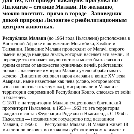
Для тех, кто приедет накануне: прогулка по
Лилонгве – столице Малави. По желанию,
можно посетить прямо в городе - Заповедник
дикой природы Лилонгве с реабилитационным
центром животных.
Республика Малави
(до 1964 года Ньясаленд) расположена в
Восточной Африке в окружении Мозамбика, Замбии и
Танзании. Название Малави происходит от Maravi, старого
имени народа ньянджа /ньяса, который населяет эти земли. В
переводе это означает «лучи света» и могло быть связано с
ярким светом от множества кузнечных печей, работавших
ночью - население империи Малави умело обрабатывать
железо. Династию основал народ амарави в конце XV века.
Амарави, ныне известные как чева (слово, которое могло
изначально означать «чужак»), мигрировали в Малави с
территории современной Республики Конго, спасаясь от войн
и болезней.
С 1891 г. на территории Малави существовал британский
протекторат Ньясаленд, в 1953— 1963 гг. эта территория
входила в состав Федерации Родезии и Ньясаленда. С 1964 г.
Ньясаленд — независимое государство под названием
Малави, с 1966 г. — Республика Малави. В Малави живёт 18
миллионов человек во влажном субтропическом климате с