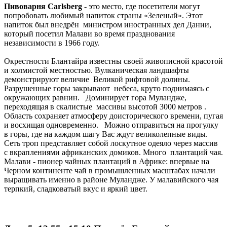
Пивоварня Carlsberg
- это место, где посетители могут
попробовать любимый напиток страны «Зеленый». Этот
напиток был внедрён министром иностранных дел Дании,
который посетил Малави во время празднования
независимости в 1966 году.
Окрестности Блантайра известны своей живописной красотой
и холмистой местностью. Вулканическая ландшафты
демонстрируют величие Великой рифтовой долины.
Разрушенные горы закрывают небеса, круто поднимаясь с
окружающих равнин. Доминирует гора Муландже,
переходящая в скалистые массивы высотой 3000 метров .
Область сохраняет атмосферу доисторического времени, пугая
и восхищая одновременно. Можно отправиться на прогулку
в горы, где на каждом шагу Вас ждут великолепные виды.
Сеть троп представляет собой лоскутное одеяло через массив
с вкраплениями африканских домиков. Много плантаций чая.
Малави - пионер чайных плантаций в Африке: впервые на
Черном континенте чай в промышленных масштабах начали
выращивать именно в районе Муландже. У малавийского чая
терпкий, сладковатый вкус и яркий цвет.