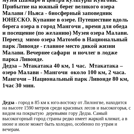
Прибытие на южный берег великого озера
Малави / Ньяса - биосферный заповедник
ЮНЕСКО. Купание в озере. Путешествие вдоль
берега озера в город Мангочи , время для обеда
и посещение (по желанию) Музея озера Малави.
Переезд мимо озера Матомбо в Национальный
парк Ливонде - главное место дикой жизни
Малави. Вечернее сафари и ночлег в лодже
парка Ливонде.
Дедза – Мтакатака 40 км, 1 час. Мтакатака –
озеро Малави - Мангочи около 100 км, 2 часа.
Мангочи – Национальный парк Ливонде 80 км,
1час 30 мин.
Дедза
- город в 85 км к юго-востоку от Лилонгве, находится
на высоте 1590 метров среди красивых лесов и высокогорья, с
видом на покрытую деревьями гору Дедза. Самый
высокогорный город страны редко имеет жаркий климат, а в
июне и июле может быть холодно, особенно по утрам и
вечерам.