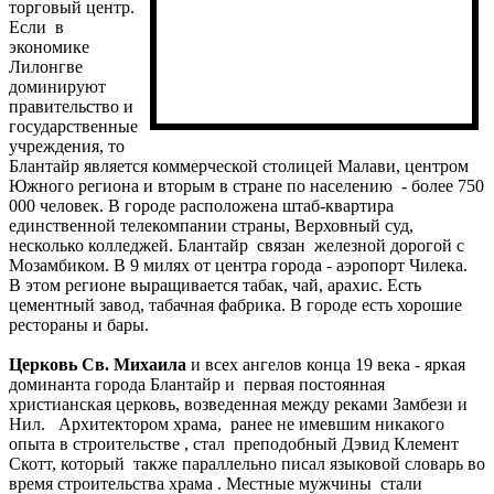
торговый центр.
Если в
экономике
Лилонгве
доминируют
правительство и
государственные
учреждения, то
Блантайр является коммерческой столицей Малави, центром
Южного региона и вторым в стране по населению - более 750
000 человек. В городе расположена штаб-квартира
единственной телекомпании страны, Верховный суд,
несколько колледжей. Блантайр связан железной дорогой с
Мозамбиком. В 9 милях от центра города - аэропорт Чилека.
В этом регионе выращивается табак, чай, арахис. Есть
цементный завод, табачная фабрика. В городе есть хорошие
рестораны и бары.
Церковь Св. Михаила
и всех ангелов конца 19 века - яркая
доминанта города Блантайр и первая постоянная
христианская церковь, возведенная между реками Замбези и
Нил. Архитектором храма, ранее не имевшим никакого
опыта в строительстве , стал преподобный Дэвид Клемент
Скотт, который также параллельно писал языковой словарь во
время строительства храма . Местные мужчины стали