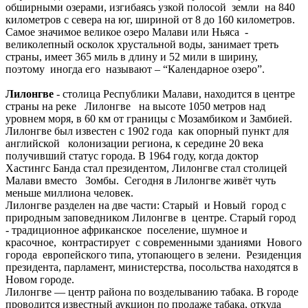
обширными озерами, изгибаясь узкой полосой земли на 840
километров с севера на юг, шириной от 8 до 160 километров.
Самое значимое великое озеро Малави или Ньяса -
великолепный осколок хрустальной воды, занимает треть
страны, имеет 365 миль в длину и 52 мили в ширину,
поэтому иногда его называют – “Календарное озеро”.
Лилонгве
- столица Республики Малави, находится в центре
страны на реке Лилонгве на высоте 1050 метров над
уровнем моря, в 60 км от границы с Мозамбиком и Замбией.
Лилонгве был известен с 1902 года как опорный пункт для
английской колонизации региона, к середине 20 века
получивший статус города. В 1964 году, когда доктор
Хастингс Банда стал президентом, Лилонгве стал столицей
Малави вместо Зомбы. Сегодня в Лилонгве живёт чуть
меньше миллиона человек.
Лилонгве разделен на две части: Старый и Новый город с
природным заповедником Лилонгве в центре. Старый город
- традиционное африканское поселение, шумное и
красочное, контрастирует с современными зданиями Нового
города европейского типа, утопающего в зелени. Резиденция
президента, парламент, министерства, посольства находятся в
Новом городе.
Лилонгве — центр района по возделыванию табака. В городе
проводится известный аукцион по продаже табака, откуда