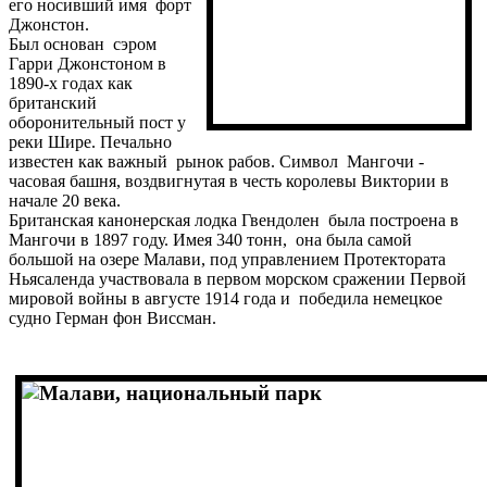
его носивший имя форт
Джонстон.
Был основан сэром
Гарри Джонстоном в
1890-х годах как
британский
оборонительный пост у
реки Шире. Печально
известен как важный рынок рабов. Символ Мангочи -
часовая башня, воздвигнутая в честь королевы Виктории в
начале 20 века.
Британская канонерская лодка Гвендолен была построена в
Мангочи в 1897 году. Имея 340 тонн, она была самой
большой на озере Малави, под управлением Протектората
Ньясаленда участвовала в первом морском сражении Первой
мировой войны в августе 1914 года и победила немецкое
судно Герман фон Виссман.