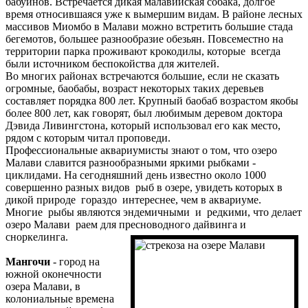
бабуинов. Встречается дикая малавийская собака, долгое
время относившаяся уже к вымершим видам. В районе лесных
массивов Миомбо в Малави можно встретить большие стада
бегемотов, большее разнообразие обезьян. Повсеместно на
территории парка проживают крокодилы, которые всегда
были источником беспокойства для жителей.
Во многих районах встречаются большие, если не сказать
огромные, баобабы, возраст некоторых таких деревьев
составляет порядка 800 лет. Крупный баобаб возрастом якобы
более 800 лет, как говорят, был любимым деревом доктора
Дэвида Ливингстона, который использовал его как место,
рядом с которым читал проповеди.
Профессиональные аквариумисты знают о том, что озеро
Малави славится разнообразными яркими рыбками -
циклидами. На сегодняшний день известно около 1000
совершенно разных видов рыб в озере, увидеть которых в
дикой природе гораздо интереснее, чем в аквариуме.
Многие рыбы являются эндемичными и редкими, что делает
озеро Малави раем для пресноводного дайвинга и
сноркелинга.
Мангочи
- город на
южной оконечности
озера Малави, в
колониальные времена