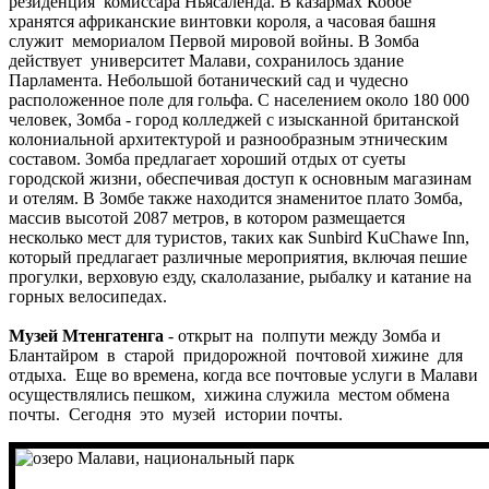
резиденция комиссара Ньясаленда. В казармах Коббе
хранятся африканские винтовки короля, а часовая башня
служит мемориалом Первой мировой войны. В Зомба
действует университет Малави, сохранилось здание
Парламента. Небольшой ботанический сад и чудесно
расположенное поле для гольфа. С населением около 180 000
человек, Зомба - город колледжей с изысканной британской
колониальной архитектурой и разнообразным этническим
составом. Зомба предлагает хороший отдых от суеты
городской жизни, обеспечивая доступ к основным магазинам
и отелям. В Зомбе также находится знаменитое плато Зомба,
массив высотой 2087 метров, в котором размещается
несколько мест для туристов, таких как Sunbird KuChawe Inn,
который предлагает различные мероприятия, включая пешие
прогулки, верховую езду, скалолазание, рыбалку и катание на
горных велосипедах.
Музей Мтенгатенга
- открыт на полпути между Зомба и
Блантайром в старой придорожной почтовой хижине для
отдыха. Еще во времена, когда все почтовые услуги в Малави
осуществлялись пешком, хижина служила местом обмена
почты. Сегодня это музей истории почты.