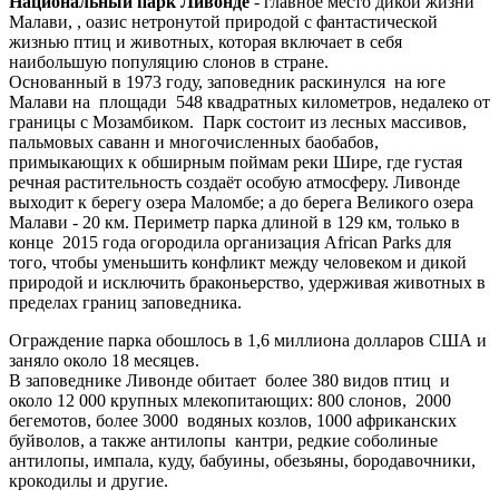
Национальный парк Ливонде
- главное место дикой жизни
Малави, , оазис нетронутой природой с фантастической
жизнью птиц и животных, которая включает в себя
наибольшую популяцию слонов в стране.
Основанный в 1973 году, заповедник раскинулся на юге
Малави на площади 548 квадратных километров, недалеко от
границы с Мозамбиком. Парк состоит из лесных массивов,
пальмовых саванн и многочисленных баобабов,
примыкающих к обширным поймам реки Шире, где густая
речная растительность создаёт особую атмосферу. Ливонде
выходит к берегу озера Маломбе; а до берега Великого озера
Малави - 20 км. Периметр парка длиной в 129 км, только в
конце 2015 года огородила организация African Parks для
того, чтобы уменьшить конфликт между человеком и дикой
природой и исключить браконьерство, удерживая животных в
пределах границ заповедника.
Ограждение парка обошлось в 1,6 миллиона долларов США и
заняло около 18 месяцев.
В заповеднике Ливонде обитает более 380 видов птиц и
около 12 000 крупных млекопитающих: 800 слонов, 2000
бегемотов, более 3000 водяных козлов, 1000 африканских
буйволов, а также антилопы кантри, редкие соболиные
антилопы, импала, куду, бабуины, обезьяны, бородавочники,
крокодилы и другие.