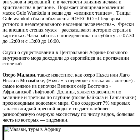
ритуалов и верований, и в частности влияния ислама и
христианства в регионе. Поражает обширная коллекция
масок Gule Wamkulu и вещи для «великих танцев». Танцы
Gule wamkulu были объявлены ЮНЕСКО «Шедевром
устного и нематериального наследия человечества». Фрески
на внешних стенах музея рассказывают историю страны в
картинках. Часы работы: с понедельника по субботу - с 07:30
до 12:00 и с 13:00 до 16:00.
Слухи о существовании в Центральной Африке большого
внутреннего моря доходили до европейцев на протяжении
столетий.
Озеро Малави,
также известное, как озеро Ньяса или Лаго
Ньяса в Мозамбике, (Ньяса» в переводе с языка яо - «озеро») -
самое южное из цепочки Великих озёр Восточно -
Африканской Лифтовой Долины, является девятым по
величине и третьим по глубине (после Байкала и Танганьики)
пресноводным водоемом мира. Оно содержит 7% мировых
запасов жидкой пресной воды и создает наиболее
разнообразную озерную экосистему по числу видов, большая
часть из которых — эндемики.