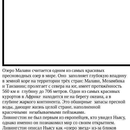
Озеро Малави считается одним из самых красивых
пресноводных озер в мире. Оно заполняет глубокую впадину
в земной коре на территории трёх стран: Малави, Мозамбика
и Танзании; пролегает с севера на юг, имеет протяжённость
560 км и глубину до 706 метров. Один из самых красивых
курортов в Африке находится не на берегу океана, а в
глубине жаркого континента. Это обширные запасы пресной
воды, дающие жизнь целой стране, наполненной
красочными незабываемыми пейзажами.
Ливингстон не был первым из европейцев, кто увидел Ньясу,
однако именно он познакомил мир со своим открытием.
Ливингстон описал Ньясу как «озеро звезд» из-за бликов