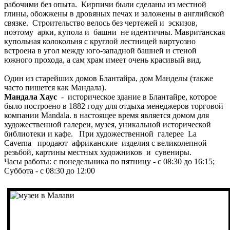
рабочими без опыта. Кирпичи были сделаны из местной
глины, обожжены в дровяных печах и заложены в английской
связке. Строительство велось без чертежей и эскизов,
поэтому арки, купола и башни не идентичны. Мавританская
купольная колокольня с круглой лестницей виртуозно
встроена в угол между юго-западной башней и стеной
южного прохода, а сам храм имеет очень красивый вид.
Один из старейших домов Блантайра, дом Манделы (также
часто пишется как Мандала).
Мандала Хаус
- историческое здание в Блантайре, которое
было построено в 1882 году для отдыха менеджеров торговой
компании Mandala. в настоящее время является домом для
художественной галереи, музея, уникальной исторической
библиотеки и кафе. При художественной галерее La
Caverna продают африканские изделия с великолепной
резьбой, картины местных художников и сувениры.
Часы работы: с понедельника по пятницу - с 08:30 до 16:15;
Суббота - с 08:30 до 12:00