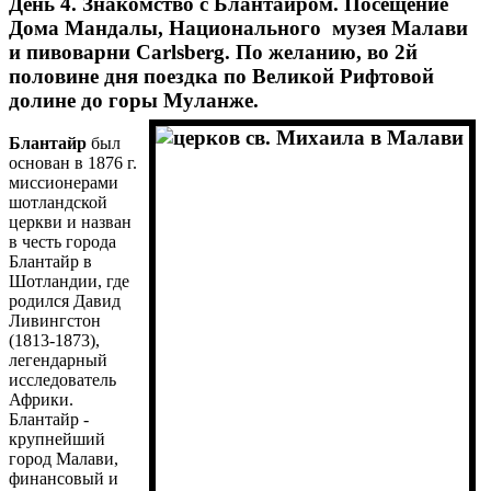
День 4. Знакомство с Блантайром. Посещение
Дома Мандалы, Национального музея Малави
и пивоварни Carlsberg. По желанию, во 2й
половине дня поездка по Великой Рифтовой
долине до горы Муланже.
Блантайр
был
основан в 1876 г.
миссионерами
шотландской
церкви и назван
в честь города
Блантайр в
Шотландии, где
родился Давид
Ливингстон
(1813-1873),
легендарный
исследователь
Африки.
Блантайр -
крупнейший
город Малави,
финансовый и