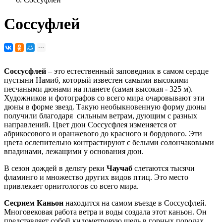
Соссуфлей
Соссусфлей
– это естественный заповедник в самом сердце
пустыни Намиб, который известен самыми высокими
песчаными дюнами на планете (самая высокая - 325 м).
Художников и фотографов со всего мира очаровывают эти
дюны в форме звезд. Такую необыкновенную форму дюны
получили благодаря сильным ветрам, дующим с разных
направлений. Цвет дюн Соссусфлея изменяется от
абрикосового и оранжевого до красного и бордового. Эти
цвета ослепительно контрастируют с белыми солончаковыми
впадинами, лежащими у основания дюн.
В сезон дождей в дельту реки
Чаучаб
слетаются тысячи
фламинго и множество других видов птиц. Это место
привлекает орнитологов со всего мира.
Сесрием Каньон
находится на самом въезде в Соссусфлей.
Многовековая работа ветра и воды создала этот каньон. Он
представляет собой километровую щель в горных породах