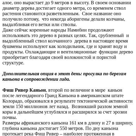
алое, оно вырастает до 9 метров в высоту. В своем основании
диаметр дерева достигает одного метра, со временем ствол
растения становится разветвленным. Свое название оно
получило потому, что некогда аборигены делали колчаны,
выдалбливая его ветки или стволы.
Даже сейчас коренные народы Намибии продолжают
использовать это дерево в разных целях. Так, срубленный и
выдолбленный ствол колчанного дерева в настоящее время
бушмены используют как холодильник, где и хранят воду и
продукты. Охлаждающие и вентиляционные функции дерево
приобретает благодаря своей волокнистой и пористой
структуре.
Дополнительная опция в этот день: прогулка по берегам
каньона в сопровождении гида.
Фиш Ривер Каньон
, второй по величине в мире каньон
после легендарного Гранд Каньона в американском штате
Колорадо, образовался в результате тектонической активности
земли 150 миллионов лет назад. Возникший разлом земной
коры в дальнейшем углублялся и расширялся за счет эрозии
почвы.
Размеры африканского каньона 161 км в длину и 27 в ширину,
глубина каньона достигает 550 метров. По дну каньона
протекает река Фиш Ривер – наиболее протяженная в