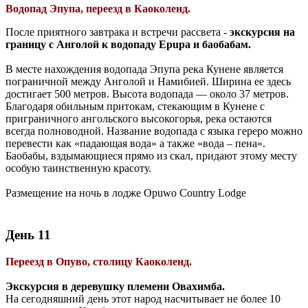
Водопад Эпупа, переезд в Каоколенд.
После приятного завтрака и встречи рассвета -
экскурсия на
границу с Анголой к водопаду Epupa и баобабам.
В месте нахождения водопада Эпупа река Кунене является
пограничной между Анголой и Намибией. Ширина ее здесь
достигает 500 метров. Высота водопада — около 37 метров.
Благодаря обильным притокам, стекающим в Кунене с
приграничного ангольского высокогорья, река остаются
всегда полноводной. Название водопада с языка гереро можно
перевести как «падающая вода» а также «вода – пена».
Баобабы, вздымающиеся прямо из скал, придают этому месту
особую таинственную красоту.
Размещение на ночь в лодже Opuwo Country Lodge
День 11
Переезд в Опуво, столицу Каоколенд.
Экскурсия в деревушку племени Овахимба.
На сегодняшний день этот народ насчитывает не более 10