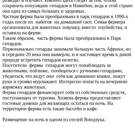
разводят и изучают. Именно здесь следят за тем, чтобы
сохранить популяцию гепардов в Намибии, ведь в этой стране
она одна из самых больших и здоровых.
Частная ферма была преобразована в парк гепардов в 1990-х
годах после их набегов на домашний скот. Семья фермера
организовала для животных ловушку, вместо ихубийства, и
оставила на ферме.
Таким образом, часть фермы была преобразована в Парк
гепардов.
Первоначально гепарды занимали большую часть Африки, но
в середине 20 века они вымерли, и в настоящее время в дикой
природе встретить гепардов нелегко.
Посетители фермы гепардов могут понаблюдать за
животными, поближе, пообщаться с ручными гепардами,
убедиться, что ведут они себя как домашние кошки, лижут
руки и громко мурлыкают. Интересно попасть на вечернюю
кормежку животных.
Ферма гепардов финансирует себя из собственных средств,
поступающих от туризма. Хозяева фермы предоставляют
гостевые домики для желающих остаться на ночь. На
территории фермы есть также бассейн и кафе.
Размещение на ночь в одном из отелей Виндхука.