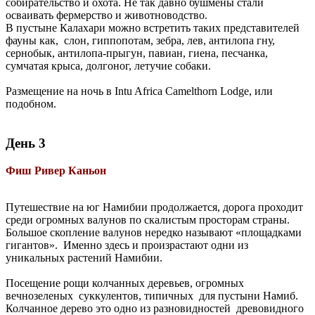
собирательство и охота. Не так давно бушмены стали
осваивать фермерство и животноводство.
В пустыне Калахари можно встретить таких представителей
фауны как, слон, гиппопотам, зебра, лев, антилопа гну,
сернобык, антилопа-прыгун, павиан, гиена, песчанка,
сумчатая крыса, долгоног, летучие собаки.
Размещение на ночь в Intu Africa Camelthorn Lodge, или
подобном.
День 3
Фиш Ривер Каньон
Путешествие на юг Намибии продолжается, дорога проходит
среди огромных валунов по скалистым просторам страны.
Большое скопление валунов нередко называют «площадками
гигантов». Именно здесь и произрастают одни из
уникальных растений Намибии.
Посещение рощи колчанных деревьев, огромных
вечнозеленых суккулентов, типичных для пустыни Намиб.
Колчанное дерево это одно из разновидностей древовидного