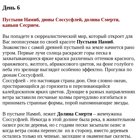
День 6
Пустыня Намиб, дюны Соссусфлей, долина Смерти,
каньон Сесрием.
Вы попадете в сюрреалистический мир, который откроет для
Вас неописуемая по своей красоте
Пустыня Намиб
.
Знакомство с самой древней пустыней на земле начнется рано
утром. Первые лучи солнца раскрасят горы песка в
захватывающиеся яркие краски различных оттенков красного,
оранжевого, желтого, абрикосового цветов, на фоне голубого
неба это зрелище выглядит особенно эффектно. Прогулки по
дюнам Соссусфлей.
Соссуфлей - это настоящая страна дюн. Они словно океан,
простирающийся до горизонта и переливающийся
калейдоскопом ярких цветов. Дующие в разных направлениях
ветра заставили песчаные холмы причудливо изгибаться и
принимать странные формы, порой напоминающие звезды.
В пустыне Намиб, лежит
Долина Смерти
– жемчужина
Соссусфлей. Некогда в этой долине была река, в живительном
оазисе росли деревья, но с годами пески засыпали оазис и
когда ветра снова перенесли их в сторону, вместо деревьев
остались только их черные, засохшие и окаменелые скелеты,