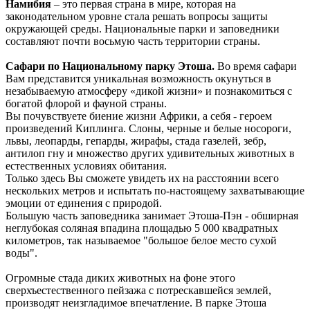
Намибия
– это первая страна в мире, которая на
законодательном уровне стала решать вопросы защиты
окружающей среды. Национальные парки и заповедники
составляют почти восьмую часть территории страны.
Сафари по Национальному парку Этоша.
Во время сафари
Вам представится уникальная возможность окунуться в
незабываемую атмосферу «дикой жизни» и познакомиться с
богатой флорой и фауной страны.
Вы почувствуете биение жизни Африки, а себя - героем
произведений Киплинга. Слоны, черные и белые носороги,
львы, леопарды, гепарды, жирафы, стада газелей, зебр,
антилоп гну и множество других удивительных животных в
естественных условиях обитания.
Только здесь Вы сможете увидеть их на расстоянии всего
нескольких метров и испытать по-настоящему захватывающие
эмоции от единения с природой.
Большую часть заповедника занимает Этоша-Пэн - обширная
неглубокая соляная впадина площадью 5 000 квадратных
километров, так называемое "большое белое место сухой
воды".
Огромные стада диких животных на фоне этого
сверхъестественного пейзажа с потрескавшейся землей,
производят неизгладимое впечатление. В парке Этоша