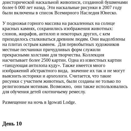
доисторической наскальной живописи, созданной бушменами
более 6 000 лет назад. Эти наскальные рисунки в 2007 году
были включены в список Всемирного Наследия Юнеско.
У подножья горного массива на раскаленных на солнце
красных камнях, сохранились изображения животных:
слонов, жирафов, антилоп и некоторых других, с кем
приходилось сталкиваться древним людям. Они выдолблены
на плитах острым камнем. Для первобытных художников
местные песчаники причудливых форм служили
прекрасными холстами для творчества. Коллекция
насчитывает более 2500 картин. Одна из известных картин
«танцующая антилопа куду». Также имеется много
изображений абстрактного вида, значение их так и не могут
выяснить историки и археологи. Считается, что такие
рисунки с участием животных, были созданы не только по
религиозным мотивам. Возможно, они также использовались
для обучения детей охотничьему ремеслу.
Размещение на ночь в Igowati Lodge.
День 10