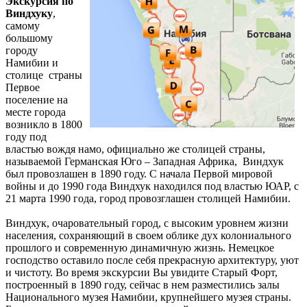
Экскурсия по
Виндхуку
,
самому
большому
городу
Намибии и
столице страны
Первое
поселение на
месте города
возникло в 1800
году под
властью вождя намо, официально же столицей страны,
называемой Германская Юго – Западная Африка, Виндхук
был провозлашен в 1890 году. С начала Первой мировой
войны и до 1990 года Виндхук находился под властью ЮАР, с
21 марта 1990 года, город провозглашен столицей Намибии.
Виндхук, очаровательный город, с высоким уровнем жизни
населения, сохраняющий в своем облике дух колониального
прошлого и современную динамичную жизнь. Немецкое
господство оставило после себя прекрасную архитектуру, уют
и чистоту. Во время экскурсии Вы увидите Старый Форт,
построенный в 1890 году, сейчас в нем разместились залы
Национального музея Намибии, крупнейшего музея страны.