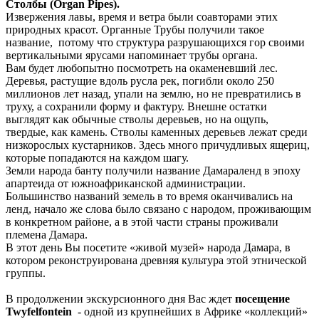
Столбы (Organ Pipes).
Извержения лавы, время и ветра были соавторами этих
природных красот. Органные Трубы получили такое
название, потому что структура разрушающихся гор своими
вертикальными ярусами напоминает трубы органа.
Вам будет любопытно посмотреть на окаменевший лес.
Деревья, растущие вдоль русла рек, погибли около 250
миллионов лет назад, упали на землю, но не превратились в
труху, а сохранили форму и фактуру. Внешне остатки
выглядят как обычные стволы деревьев, но на ощупь,
твердые, как камень. Стволы каменных деревьев лежат среди
низкорослых кустарников. Здесь много причудливых ящериц,
которые попадаются на каждом шагу.
Земли народа банту получили название Дамараленд в эпоху
апартеида от южноафриканской администрации.
Большинство названий земель в то время оканчивались на
ленд, начало же слова было связано с народом, проживающим
в конкретном районе, а в этой части страны проживали
племена Дамара.
В этот день Вы посетите «живой музей» народа Дамара, в
котором реконструирована древняя культура этой этнической
группы.
В продолжении экскурсионного дня Вас ждет
посещение
Twyfelfontein
- одной из крупнейших в Африке «коллекций»