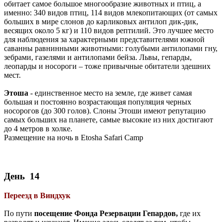
обитает самое большое многообразие животных и птиц, а
именно: 340 видов птиц, 114 видов млекопитающих (от самых
больших в мире слонов до карликовых антилоп дик-дик,
весящих около 5 кг) и 110 видов рептилий. Это лучшее место
для наблюдения за характерными представителями южной
саванны равнинными животными: голубыми антилопами гну,
зебрами, газелями и антилопами бейза. Львы, гепарды,
леопарды и носороги – тоже привычные обитатели здешних
мест.
Этоша
- единственное место на земле, где живет самая
большая и постоянно возрастающая популяция черных
носорогов (до 300 голов). Слоны Этоши имеют репутацию
самых больших на планете, самые высокие из них достигают
до 4 метров в холке.
Размещение на ночь в Etosha Safari Camp
День 14
Переезд в Виндхук
По пути
посещение Фонда Резервации Гепардов,
где их