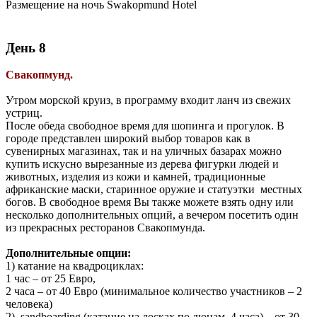
Размещение на ночь Swakopmund Hotel
День 8
Свакопмунд.
Утром морской круиз, в программу входит ланч из свежих
устриц.
После обеда свободное время для шопинга и прогулок. В
городе представлен широкий выбор товаров как в
сувенирных магазинах, так и на уличных базарах можно
купить искусно вырезанные из дерева фигурки людей и
животных, изделия из кожи и камней, традиционные
африканские маски, старинное оружие и статуэтки местных
богов. В свободное время Вы также можете взять одну или
несколько дополнительных опций, а вечером посетить один
из прекрасных ресторанов Свакопмунда.
Дополнительные опции:
1) катание на квадроциклах:
1 час – от 25 Евро,
2 часа – от 40 Евро (минимальное количество участников – 2
человека)
2) sandboarding (катание на досках по дюнам, 4 часа) – от 30