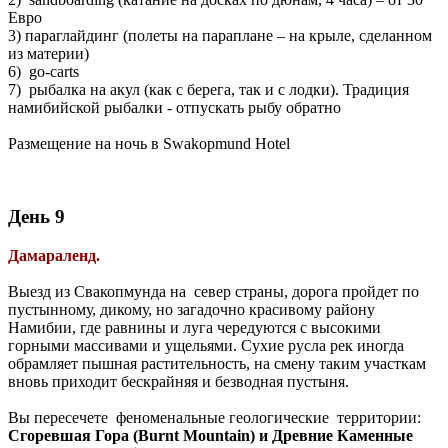
Евро
3) параглайдинг (полеты на параплане – на крыле, сделанном
из материи)
6) go-carts
7) рыбалка на акул (как с берега, так и с лодки). Традиция
намибийской рыбалки - отпускать рыбу обратно
Размещение на ночь в Swakopmund Hotel
День 9
Дамараленд.
Выезд из Свакопмунда на север страны, дорога пройдет по
пустынному, дикому, но загадочно красивому району
Намибии, где равнины и луга чередуются с высокими
горными массивами и ущельями. Сухие русла рек иногда
обрамляет пышная растительность, на смену таким участкам
вновь приходит бескрайняя и безводная пустыня.
Вы пересечете феноменальные геологические территории:
Сгоревшая Гора (Burnt Mountain) и Древние Каменные