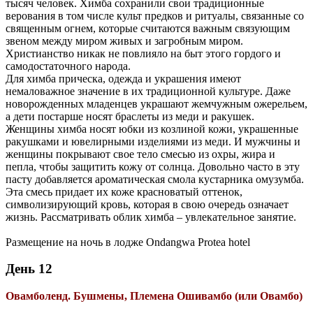
тысяч человек. Химба сохранили свои традиционные
верования в том числе культ предков и ритуалы, связанные со
священным огнем, которые считаются важным связующим
звеном между миром живых и загробным миром.
Христианство никак не повлияло на быт этого гордого и
самодостаточного народа.
Для химба прическа, одежда и украшения имеют
немаловажное значение в их традиционной культуре. Даже
новорожденных младенцев украшают жемчужным ожерельем,
а дети постарше носят браслеты из меди и ракушек.
Женщины химба носят юбки из козлиной кожи, украшенные
ракушками и ювелирными изделиями из меди. И мужчины и
женщины покрывают свое тело смесью из охры, жира и
пепла, чтобы защитить кожу от солнца. Довольно часто в эту
пасту добавляется ароматическая смола кустарника омузумба.
Эта смесь придает их коже красноватый оттенок,
символизирующий кровь, которая в свою очередь означает
жизнь. Рассматривать облик химба – увлекательное занятие.
Размещение на ночь в лодже Ondangwa Protea hotel
День 12
Овамболенд. Бушмены, Племена Ошивамбо (или Овамбо)