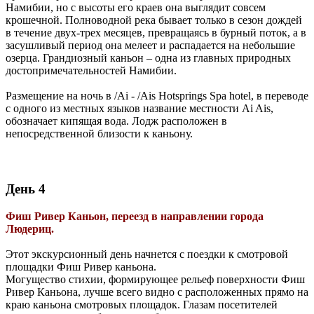
Намибии, но с высоты его краев она выглядит совсем
крошечной. Полноводной река бывает только в сезон дождей
в течение двух-трех месяцев, превращаясь в бурный поток, а в
засушливый период она мелеет и распадается на небольшие
озерца. Грандиозный каньон – одна из главных природных
достопримечательностей Намибии.
Размещение на ночь в /Ai - /Ais Hotsprings Spa hotel, в переводе
с одного из местных языков название местности Ai Ais,
обозначает кипящая вода. Лодж расположен в
непосредственной близости к каньону.
День 4
Фиш Ривер Каньон, переезд в направлении города
Людериц.
Этот экскурсионный день начнется с поездки к смотровой
площадки Фиш Ривер каньона.
Могущество стихии, формирующее рельеф поверхности Фиш
Ривер Каньона, лучше всего видно с расположенных прямо на
краю каньона смотровых площадок. Глазам посетителей