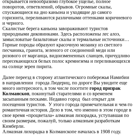
открывается невообразимо глубокое ущелье, полное
поворотов, ответвлений, обрывов. Огромные скалы,
спускающиеся на дно каньона и уходящие до самого
горизонта, переливаются различными оттенками коричневого
и черного.
Скалистые берега каньона завораживают туристов
природными диковинками. Здесь расположены лес алоэ,
замысловатые базальтовые скалы и термальные источники…
Горные породы образуют красочную мозаику из светлого
песчаника, гранита, зеленого от соединений меди или
розового от марганца, видоизмененных сланцев, причудливо
пересекающихся белых полос кремнезема и переливающихся
на солнце зерен пирита.
Далее переезд в сторону атлантического побережья Намибии
в направлении города Людериц, по дороге Вы увидите еще
много интересного, в том числе посетите
город призрак
Колманскоп
, покинутый старателями и со временем
засыпанным песками. Недавно город был открыт для
посещения туристов. У этого города примечательная и чем-то
романтичная история. Дело в том, что именно в этом городе в
свое время «процветала» алмазная лихорадка, уступавшая по
своим размерам, пожалуй, только алмазным разработкам
Кимберли.
Алмазная лихорадка в Колманскопе началась в 1908 году.