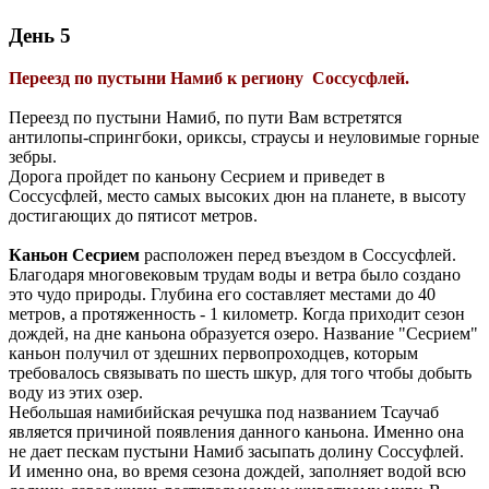
День 5
Переезд по пустыни Намиб к региону Соссусфлей.
Переезд по пустыни Намиб, по пути Вам встретятся
антилопы-спрингбоки, ориксы, страусы и неуловимые горные
зебры.
Дорога пройдет по каньону Сесрием и приведет в
Соссусфлей, место самых высоких дюн на планете, в высоту
достигающих до пятисот метров.
Каньон Сесрием
расположен перед въездом в Соссусфлей.
Благодаря многовековым трудам воды и ветра было создано
это чудо природы. Глубина его составляет местами до 40
метров, а протяженность - 1 километр. Когда приходит сезон
дождей, на дне каньона образуется озеро. Название "Сесрием"
каньон получил от здешних первопроходцев, которым
требовалось связывать по шесть шкур, для того чтобы добыть
воду из этих озер.
Небольшая намибийская речушка под названием Тсаучаб
является причиной появления данного каньона. Именно она
не дает пескам пустыни Намиб засыпать долину Соссуфлей.
И именно она, во время сезона дождей, заполняет водой всю