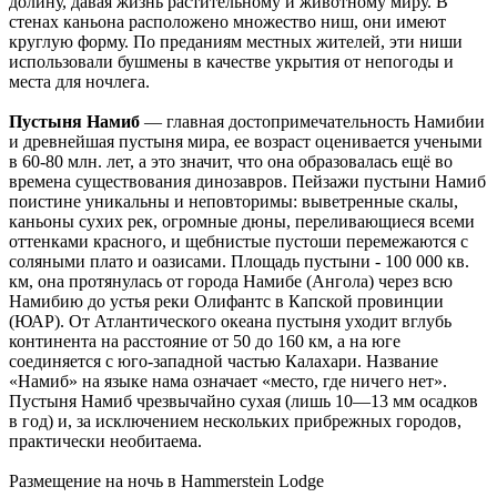
долину, давая жизнь растительному и животному миру. В
стенах каньона расположено множество ниш, они имеют
круглую форму. По преданиям местных жителей, эти ниши
использовали бушмены в качестве укрытия от непогоды и
места для ночлега.
Пустыня Намиб
— главная достопримечательность Намибии
и древнейшая пустыня мира, ее возраст оценивается учеными
в 60-80 млн. лет, а это значит, что она образовалась ещё во
времена существования динозавров. Пейзажи пустыни Намиб
поистине уникальны и неповторимы: выветренные скалы,
каньоны сухих рек, огромные дюны, переливающиеся всеми
оттенками красного, и щебнистые пустоши перемежаются с
соляными плато и оазисами. Площадь пустыни - 100 000 кв.
км, она протянулась от города Намибе (Ангола) через всю
Намибию до устья реки Олифантс в Капской провинции
(ЮАР). От Атлантического океана пустыня уходит вглубь
континента на расстояние от 50 до 160 км, а на юге
соединяется с юго-западной частью Калахари. Название
«Намиб» на языке нама означает «место, где ничего нет».
Пустыня Намиб чрезвычайно сухая (лишь 10—13 мм осадков
в год) и, за исключением нескольких прибрежных городов,
практически необитаема.
Размещение на ночь в Hammerstein Lodge