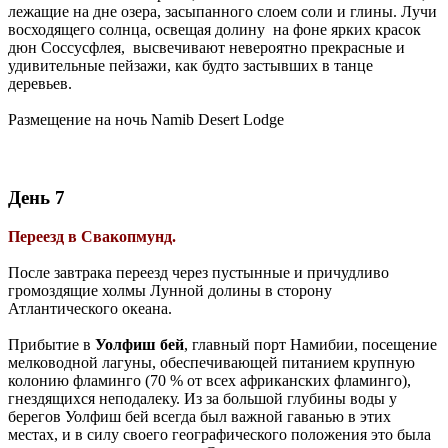
лежащие на дне озера, засыпанного слоем соли и глины. Лучи
восходящего солнца, освещая долину на фоне ярких красок
дюн Соссусфлея, высвечивают невероятно прекрасные и
удивительные пейзажи, как будто застывших в танце
деревьев.
Размещение на ночь Namib Desert Lodge
День 7
Переезд в Свакопмунд.
После завтрака переезд через пустынные и причудливо
громоздящие холмы Лунной долины в сторону
Атлантического океана.
Прибытие в
Уолфиш бей
, главный порт Намибии, посещение
мелководной лагуны, обеспечивающей питанием крупную
колонию фламинго (70 % от всех африканских фламинго),
гнездящихся неподалеку. Из за большой глубины воды у
берегов Уолфиш бей всегда был важной гаванью в этих
местах, и в силу своего географического положения это была