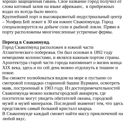
хорошо защищенная гавань. Свое название город получил от
слова китовый залив на языке африкаанс, в прибрежных
водах их всегда было много.
Крупнейший порт и высокоразвитый индустриальный центр
– Уолфиш Бей лежит в 30 км южнее Свакопмунда. Город
специализируется на добыче соли и рыбной ловли. Прямо в
порту расположены многочисленные устричные фермы.
Переезд в Свакопмунд.
Город Свакопмунд расположен в южной части
Атлантического побережья. Он был основан в 1892 году
немецкими колонистами, и являлся важным портом страны.
Архитектура старой части города напоминает о жизни конца
XIX века, здесь и по сей день можно отдохнуть в тишине и
покое.
Вы сможете полюбоваться видом на море и пустыню со
смотровой площадки старинной башни Вурманн, осмотреть
маяк, построенный в 1903 году. Из достопримечательностей
Свакопмунда можно назватьгородской аквариум, где
посетители могут увидеть обитателей океана, городской
музей и музей минералов. Последний знаменит тем, что здесь
представлен самый большой кристалл кварца.
В Свакопмунде каждый сможет найти массу приключений на
любой вкус.