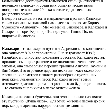
Большинство достопримечательностей столицы относится к
немецкому периоду, и среди них романтические замки,
построенные в начале 20 века в стиле средневековых
рыцарских замков.
Выезд из столицы на юг, в направлении пустыни Калахари,
своим названием знакомой нам с детства по поэме Корнея
Чукоского «Айболит». «Мы живем на Занзибаре, в Калахари и
Сахаре, на горе Фернандо По, где гуляет Гиппо По, по
широкой Лимпопо».
Калахари
– самая жаркая пустыня Африканского континента,
она занимает 8 % ее территории. Она затрагивает ЮАР,
Намибию и полностью покрывает Ботсвану. Калахари растет,
продвигаясь в пространстве и не подчиняясь человеческим
законам, она самовольно перешла границы Анголы, Замбии и
Зимбабве. Это огромное царство песка занимает около 600
тысяч кв. километров и являет разнообразие пустынных
пейзажей. Знаменитый песок Калахари играет всеми
оттенками красного цвета – от розового до буро-коричневого.
Это связано с наличием в песке окисей железа.
Калахари населяют бушмены, они эмоционально называют
эту пустыню «Душа мира». Для этих жителей песков до сих
пор, как для древних народов, основные занятия –