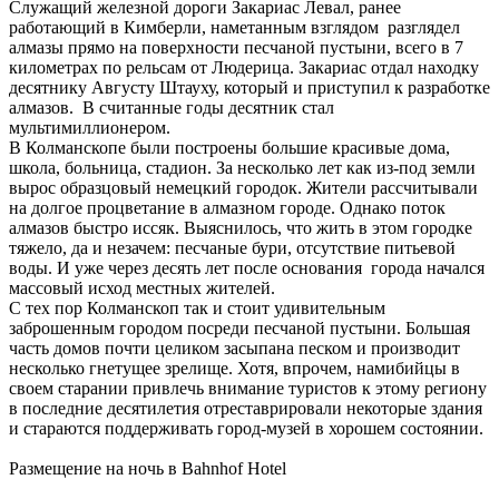
Служащий железной дороги Закариас Левал, ранее
работающий в Кимберли, наметанным взглядом разглядел
алмазы прямо на поверхности песчаной пустыни, всего в 7
километрах по рельсам от Людерица. Закариас отдал находку
десятнику Августу Штауху, который и приступил к разработке
алмазов. В считанные годы десятник стал
мультимиллионером.
В Колманскопе были построены большие красивые дома,
школа, больница, стадион. За несколько лет как из-под земли
вырос образцовый немецкий городок. Жители рассчитывали
на долгое процветание в алмазном городе. Однако поток
алмазов быстро иссяк. Выяснилось, что жить в этом городке
тяжело, да и незачем: песчаные бури, отсутствие питьевой
воды. И уже через десять лет после основания города начался
массовый исход местных жителей.
С тех пор Колманскоп так и стоит удивительным
заброшенным городом посреди песчаной пустыни. Большая
часть домов почти целиком засыпана песком и производит
несколько гнетущее зрелище. Хотя, впрочем, намибийцы в
своем старании привлечь внимание туристов к этому региону
в последние десятилетия отреставрировали некоторые здания
и стараются поддерживать город-музей в хорошем состоянии.
Размещение на ночь в Bahnhof Hotel