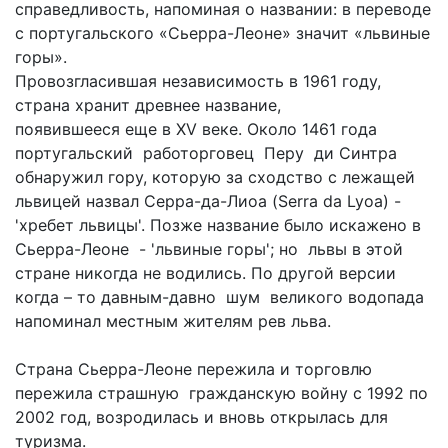
справедливость, напоминая о названии: в переводе
с португальского «Сьерра-Леоне» значит «львиные
горы».
Провозгласившая независимость в 1961 году,
страна хранит древнее название,
появившееся еще в XV веке. Около 1461 года
португальский работорговец Перу ди Синтра
обнаружил гору, которую за сходство с лежащей
львицей назвал Серра-да-Лиоа (Serra da Lyoa) -
'хребет львицы'. Позже название было искажено в
Сьерра-Леоне - 'львиные горы'; но львы в этой
стране никогда не водились. По другой версии
когда – то давным-давно шум великого водопада
напоминал местным жителям рев льва.
Страна Сьерра-Леоне пережила и торговлю
пережила страшную гражданскую войну с 1992 по
2002 год, возродилась и вновь открылась для
туризма.