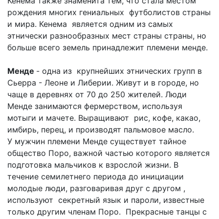
Кенема также знаменита тем, что стала местом
рождения многих гениальных футболистов страны
и мира. Кенема является одним из самых
этнически разнообразных мест страны страны, но
больше всего земель принадлежит племени менде.
Менде
- одна из крупнейших этнических групп в
Сьерра - Леоне и Либерии. Живут и в городе, но
чаще в деревнях от 70 до 250 жителей. Люди
Менде занимаются фермерством, используя
мотыги и мачете. Выращивают рис, кофе, какао,
имбирь, перец, и производят пальмовое масло.
У мужчин племени Менде существует тайное
общество Поро, важной частью которого является
подготовка мальчиков к взрослой жизни. В
течение семилетнего периода до инициации
молодые люди, разговаривая друг с другом ,
используют секретный язык и пароли, известные
только другим членам Поро. Прекрасные танцы с