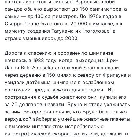
постель из веток и листьев. Взрослые особи
самцов обычно вырастают до 150 сантиметров, а
самки — до 130 сантиметров. До 1970х годов в
Сьерра Леоне было около 20 000 шимпанзе, а к
моменту создания Тагукама их "поголовье" в
стране уменьшилось до 2000.
Дорога к спасению и сохранению шимпанзе
началось в 1988 году, когда выходец из Шри-
Ланки Bala Amasekaran с женой Sharmila ехали
через деревню в 150 милях к северу от Фритауна и
увидели детёныша шимпанзе в ослабленном
состоянии, предлагаемого для продажи. Из
сострадания к судьбе животного они купили его
за 20 долларов, назвали Бруно и стали ухаживать
за ним. Вскоре они поняли, что Бруно был только
верхушкой айсберга: умнейшие животные планеты
с высоким интеллектом истреблялись с
катострофической скоростью; их ели, держали в