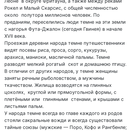
Леоне в округе Фритауна, а также между реками
Рокел и Малый Скарсис, с общей численностью
около полутора миллионов человек. По
преданиям, переселились люди темне на эти земли
с нагорья Фута-Джалон (сегодня Гвинея) в начале
XVII века.
Проезжая деревни народа темне путешественники
видят посевы риса, проса, сорго, кукурузы,
арахиса, маниоки, масличной пальмы. Темне
разводят мелкий рогатый скот и домашнюю птицу.
В отличии от других народов, у темне женщины
заняты речным рыболовством, а мужчины
ткачеством. Жилища возводятся на глиняных
цоколях, круглой или прямоугольной формы, с
плетёными или глиняными стенами, и крышами с
листьями пальм.
У народа темне всегда во главе каждого из родов
стояли сакральные вожди и всегда существовали
тайные союзы (мужские — Поро, Кофо и Рангбенле;