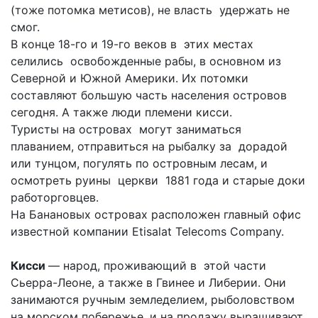
(тоже потомка метисов), не власть удержать не
смог.
В конце 18-го и 19-го веков в этих местах
селились освобожденные рабы, в основном из
Северной и Южной Америки. Их потомки
составляют большую часть населения островов
сегодня. А также люди племени кисси.
Туристы на островах могут заниматься
плаванием, отправиться на рыбалку за дорадой
или тунцом, погулять по островным лесам, и
осмотреть руины церкви 1881 года и старые доки
работорговцев.
На Банановых островах расположен главный офис
известной компании Etisalat Telecoms Company.
Кисси
— народ, проживающий в этой части
Сьерра-Леоне, а также в Гвинее и Либерии. Они
занимаются ручным земледелием, рыболовством
на морском побережье, и на продажу выращивают