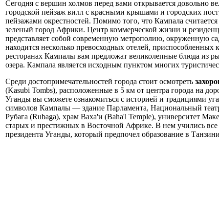
Сегодня с вершин холмов перед вами открывается довольно в
городской пейзаж вилл с красными крышами и городских пост
пейзажами окрестностей. Помимо того, что Кампала считается
зеленый город Африки. Центр коммерческой жизни и резиденц
представляет собой современную метрополию, окруженную сад
находится несколько превосходных отелей, приспособленных ка
ресторанах Кампалы вам предложат великолепные блюда из ры
озера. Кампала является исходным пунктом многих туристичес
Среди достопримечательностей города стоит осмотреть
захоро
(Kasubi Tombs), расположенные в 5 км от центра города на д
Уганды вы сможете ознакомиться с историей и традициями уг
символов Кампалы — здание Парламента, Национальный театр
Рубага (Rubaga), храм Ваха'и (Baha'l Temple), университет Мак
старых и престижных в Восточной Африке. В нем учились все
президента Уганды, который предпочел образование в Танзини
© 1992-2026, Глобус Тур
Санкт-Петербург, Манежный пер. 6, оф. 4
booking@globusturspb.ru
8 (812) 272-42-22
+7 (981) 731-09-90
+7 (931) 213-80-70