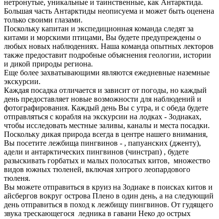
нетронутые, уникальные и таинственные, как Антарктида.
Большая часть Антарктиды неописуема и может быть оценена
только своими глазами.
Поскольку капитан и экспедиционная команда следят за
китами и морскими птицами, Вы будете предупреждены о
любых новых наблюдениях. Наша команда опытных лекторов
также предоставит подробные объяснения геологии, истории
и дикой природы региона.
Еще более захватывающими являются ежедневные наземные
экскурсии.
Каждая посадка отличается и зависит от погоды, но каждый
день предоставляет новые возможности для наблюдений и
фотографирования. Каждый день Вы с утра, и с обеда будете
отправляться с корабля на экскурсии на лодках - Зодиаках,
чтобы исследовать местные заливы, каналы и места посадки.
Поскольку дикая природа всегда в центре нашего внимания,
Вы посетите лежбища пингвинов - , папуанских (дженту),
адели и антарктических пингвинов (чинстрап) , будете
разыскивать горбатых и малых полосатых китов, множество
видов южных тюленей, включая хитрого леопардового
тюленя.
Вы можете отправиться в круиз на Зодиаке в поисках китов и
айсбергов вокруг острова Плено в один день, а на следующий
день отправиться в поход к лежбищу пингвинов. От гудящего
звука трескающегося ледника в гавани Неко до острых