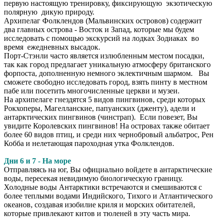
первую настоящую тренировку, фиксирующую экзотическую
полярную дикую природу.
Архипелаг Фолклендов (Мальвинских островов) содержит
два главных острова - Восток и Запад, которые мы будем
исследовать с помощью экскурсий на лодках Зодиаках во
время ежедневных высадок.
Порт-Стэнли часто является излюбленным местом посадки,
так как город предлагает уникальную атмосферу британского
форпоста, дополненную немного эклектичным шармом. Вы
сможете свободно исследовать город, взять пинту в местном
пабе или посетить многочисленные церкви и музеи.
На архипелаге гнездятся 5 видов пингвинов, среди которых
Рокхоперы, Магелланские, папуанских (дженту), адели и
антарктических пингвинов (чинстрап). Если повезет, Вы
увидите Королевских пингвинов! На островах также обитает
более 60 видов птиц, и среди них чернобровый альбатрос, Рен
Кобба и нелетающая пароходная утка Фолклендов.
Дни 6 и 7 - На море
Отправляясь на юг, Вы официально войдете в антарктические
воды, пересекая невидимую биологическую границу.
Холодные воды Антарктики встречаются и смешиваются с
более теплыми водами Индийского, Тихого и Атлантического
океанов, создавая изобилие криля и морских обитателей,
которые привлекают китов и тюленей в эту часть мира.