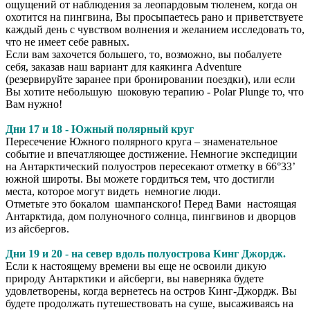
ощущений от наблюдения за леопардовым тюленем, когда он
охотится на пингвина, Вы просыпаетесь рано и приветствуете
каждый день с чувством волнения и желанием исследовать то,
что не имеет себе равных.
Если вам захочется большего, то, возможно, вы побалуете
себя, заказав наш вариант для каякинга Adventure
(резервируйте заранее при бронировании поездки), или если
Вы хотите небольшую шоковую терапию - Polar Plunge то, что
Вам нужно!
Дни 17 и 18 - Южный полярный круг
Пересечение Южного полярного круга – знаменательное
событие и впечатляющее достижение. Немногие экспедиции
на Антарктический полуостров пересекают отметку в 66°33’
южной широты. Вы можете гордиться тем, что достигли
места, которое могут видеть немногие люди.
Отметьте это бокалом шампанского! Перед Вами настоящая
Антарктида, дом полуночного солнца, пингвинов и дворцов
из айсбергов.
Дни 19 и 20 - на север вдоль полуострова Кинг Джордж.
Если к настоящему времени вы еще не освоили дикую
природу Антарктики и айсберги, вы наверняка будете
удовлетворены, когда вернетесь на остров Кинг-Джордж. Вы
будете продолжать путешествовать на суше, высаживаясь на