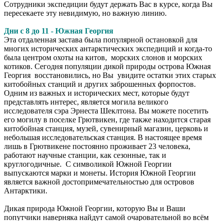
Сотрудники экспедиции будут держать Вас в курсе, когда Вы
пересекаете эту невидимую, но важную линию.
Дни с 8 до 11 - Южная Георгия
Эта отдаленная застава была популярной остановкой для
многих исторических антарктических экспедиций и когда-то
была центром охоты на китов, морских слонов и морских
котиков. Сегодня популяции дикой природы острова Южная
Георгия восстановились, но Вы увидите остатки этих старых
китобойных станций и других заброшенных форпостов.
Одним из важных и исторических мест, которые будут
представлять интерес, является могила великого
исследователя сэра Эрнеста Шеклтона. Вы можете посетить
его могилу в поселке Грютвикен, где также находится старая
китобойная станция, музей, сувенирный магазин, церковь и
небольшая исследовательская станция. В настоящее время
лишь в Грютвикене постоянно проживает 23 человека,
работают научные станции, как сезонные, так и
круглогодичные. С символикой Южной Георгии
выпускаются марки и монеты. История Южной Георгии
является важной достопримечательностью для островов
Антарктики.
Дикая природа Южной Георгии, которую Вы и Ваши
попутчики наверняка найдут самой очаровательной во всём