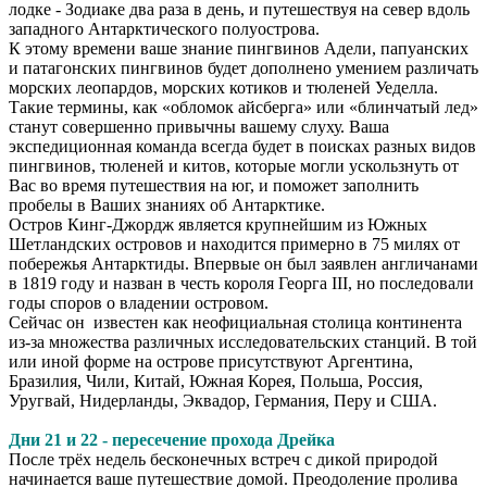
лодке - Зодиаке два раза в день, и путешествуя на север вдоль
западного Антарктического полуострова.
К этому времени ваше знание пингвинов Адели, папуанских
и патагонских пингвинов будет дополнено умением различать
морских леопардов, морских котиков и тюленей Уеделла.
Такие термины, как «обломок айсберга» или «блинчатый лед»
станут совершенно привычны вашему слуху. Ваша
экспедиционная команда всегда будет в поисках разных видов
пингвинов, тюленей и китов, которые могли ускользнуть от
Вас во время путешествия на юг, и поможет заполнить
пробелы в Ваших знаниях об Антарктике.
Остров Кинг-Джордж является крупнейшим из Южных
Шетландских островов и находится примерно в 75 милях от
побережья Антарктиды. Впервые он был заявлен англичанами
в 1819 году и назван в честь короля Георга III, но последовали
годы споров о владении островом.
Сейчас он известен как неофициальная столица континента
из-за множества различных исследовательских станций. В той
или иной форме на острове присутствуют Аргентина,
Бразилия, Чили, Китай, Южная Корея, Польша, Россия,
Уругвай, Нидерланды, Эквадор, Германия, Перу и США.
Дни 21 и 22 - пересечение прохода Дрейка
После трёх недель бесконечных встреч с дикой природой
начинается ваше путешествие домой. Преодоление пролива