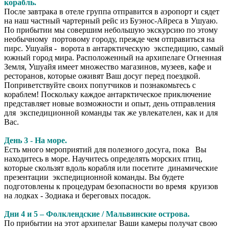
корабль.
После завтрака в отеле группа отправится в аэропорт и сядет
на наш частный чартерный рейс из Буэнос-Айреса в Ушуаю.
По прибытии мы совершим небольшую экскурсию по этому
необычному портовому городу, прежде чем отправиться на
пирс. Ушуайя - ворота в антарктическую экспедицию, самый
южный город мира. Расположенный на архипелаге Огненная
Земля, Ушуайя имеет множество магазинов, музеев, кафе и
ресторанов, которые оживят Ваш досуг перед поездкой.
Поприветствуйте своих попутчиков и познакомьтесь с
кораблем! Поскольку каждое антарктическое приключение
представляет новые возможности и опыт, день отправления
для экспедиционной команды так же увлекателен, как и для
Вас.
День 3 - На море.
Есть много мероприятий для полезного досуга, пока Вы
находитесь в море. Научитесь определять морских птиц,
которые скользят вдоль корабля или посетите динамические
презентации экспедиционной команды. Вы будете
подготовлены к процедурам безопасности во время круизов
на лодках - Зодиака и береговых посадок.
Дни 4 и 5 – Фолклендские / Мальвинские острова.
По прибытии на этот архипелаг Ваши камеры получат свою