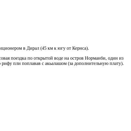
иционером в Дирал (45 км к югу от Кернса).
совая поездка по открытой воде на остров Норманби, один из
 рифу пли поплавав с акьалашом (за дополнительную плату).