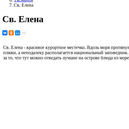
Св. Елена
Св. Елена
Св. Елена - красивое курортное местечко. Вдоль моря протян
пляжи, а неподалеку располагается национальный заповедник
за то, что тут можно отведать лучшие на острове блюда из мор
© 1992-2026, Глобус Тур
Санкт-Петербург, Манежный пер. 6, оф. 4
booking@globusturspb.ru
8 (812) 272-42-22
+7 (981) 731-09-90
+7 (931) 213-80-70