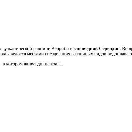
о вулканической равнине Верриби в
заповедник Серендип
. Во 
дника являются местами гнездования различных видов водоплава
ж
, в котором живут дикие коала.