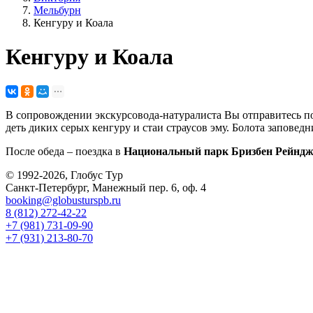
Мельбурн
Кенгуру и Коала
Кенгуру и Коала
В сопровождении экскурсовода-натуралиста Вы отправитесь п
деть диких серых кенгуру и стаи страусов эму. Болота запове
После обеда – поездка в
Национальный парк Бризбен Рейнд
© 1992-2026, Глобус Тур
Санкт-Петербург, Манежный пер. 6, оф. 4
booking@globusturspb.ru
8 (812) 272-42-22
+7 (981) 731-09-90
+7 (931) 213-80-70