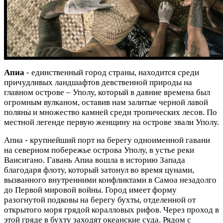
Апиа
- единственный город страны, находится среди
причудливых ландшафтов девственной природы на
главном острове – Уполу, который в давние времена был
огромным вулканом, оставив нам залитые черной лавой
поляны и множество камней среди тропических лесов. По
местной легенде первую женщину на острове звали Уполу.
Апиа - крупнейший порт на берегу одноименной гавани
на северном побережье острова Уполу, в устье реки
Ваисигано. Гавань Апиа вошла в историю Запада
благодаря флоту, который затонул во время цунами,
вызванного внутренними конфликтами в Самоа незадолго
до Первой мировой войны. Город имеет форму
разогнутой подковы на берегу бухты, отделенной от
открытого моря грядой коралловых рифов. Через проход в
этой гряде в бухту заходят океанские суда. Рядом с