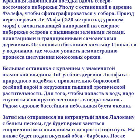
Красивая живописная поездка вдоль северо-
восточного побережья Уполу с остановкой в деревне
Фалефа, чтобы сфотографироваться у собора. Проезд
через перевал Ле-Мафа ( 520 метров над уровнем
моря) с захватывающей панорамой на северное
побережье острова с пышными зелеными лесами,
плантациями и традиционными самоанскими
деревнями. Остановка в ботаническом саду Сопоага и
у водопадов, где можно увидеть демонстрацию
процесса шелушения кокосовых орехов.
Большая остановка с купанием у знаменитой
океанской впадины ТоСуа близ деревни Лотофага -
природного водоёма с пронзительно бирюзовой
солёной водой в окружении пышной тропической
растительности. Для того, чтобы попасть в воду, надо
спуститься по крутой лестнице «в недра земли» .
Рядом садовые бассейны и небольшая бухта океана.
Затем мы отправимся на нетронутый пляж Лаломану
с белым песком, где будет время заняться
сноркелингом и плаванием или просто отдохнуть. На
пляже будет подан вкусный обед - барбекю. После