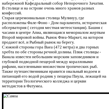
набережной Кафедральный собор Непорочного Зачатия.
В столице и на острове очень много храмов разных
конфессий.
Старая церемониальная столица Мулинуу, где
расположены Фале-Фоно - Дом парламента, историческая
обсерватория ( сегодня местная метеостанция). Башня с
часами в центре Апиа, являющаяся мемориалом жертвам
Второй мировой войны. Рынок Флеа-Маркет, на котором
продают всё, и Рыбный рынок на берегу.
С южной стороны гора Ваеа (472 метра) и два горных
хребта по обе стороны речной долины. Пляж столицы -
Ваиала известен небольшим морским заповедником и
глубокой подводной пещерой между коралловыми
рифами, населенными множеством тропических рыб.
Также путешественникам нравится овальный водоем и
питающий его водой родник у пещеры Пиула, лежащей на
территории Теологического колледжа и церкви
методистов в Фатумеа.