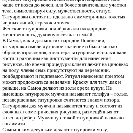
чаще от пояса до колен, или более значительные участки
тела, символизируя силу, мужественность, статус.
Татуировки состоят из идеально симметричных толстых
черных линий, стрелок и точек.
Женские татуировки подчёркивали плодородие,
женственность, духовную связь с семьёй.
В Самоа, как и для многих народов Полинезии,
татуировки имели духовное значение и были частью
обрядов взросления, а мастера татуировки использовали
кости и раковины как инструменты для нанесения
рисунков. Во время процедуры клиент лежит на циновках
на полу, члены семь присутствуют на церемонии,
подбадривают и подпевают. Ритуал нанесения при этом
может продолжаться неделями. Краску для тату ,как и
раньше, на Самоа делают из золы ореха кукуи. Не
имеющих татуировок мужчин называют телефуа – голые,
незавершенные татуировки считаются знаком позора.
Татуировки для мужчин называются татау и состоят из
сложных геометрических рисунков, размещённых от
колен до ребер. Мужчину с такой татуировкой называют
сагаимити.
Самоанским девушкам делают татуировки малу,