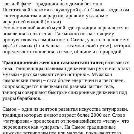
гвоздей фале – традиционных домов без стен.
Посетителей знакомят с культурой фа’а Самоа - кодексом
гостеприимства и иерархии, древним укладом с
иерархией вождей (матаи).
Это настоящий живой музей, где традиции передаются из
поколения в поколение. Где можно по-настоящему
прочувствовать самобытность Самоа, узнать о ценностях
«фа’а Самоа» (fa’a Samoa — «самоанский путь»), которые
определяют отношения в семье, общине и с природой.
Традиционный женский самоанский танец
называется
сива. Танцовщицы плавными движениями рук и ног в такт
музыки «рассказывают свою историю». Мужской
самоанский танец – саса более энергичен и агрессивен,
сопровождается шлепками по разным частям тела,
танцоры совершают быстрые синхронные движения под
удары барабанов.
Самоа – один из центров развития искусства татуировки,
традиции которых имеют возраст более 2000 лет. Слово
«татуировка» происходит от полинезийского «татау», что
переводится как «ударять». На Самоа традиционые
мужские татуировки пеа или малофи, покрывают тело