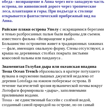
обеда - возвращение в Апиа через юго-западную часть
острова, по живописной дороге через тропические
леса, плантации и горы. При подъезде к столице
открывается фантастический прибрежный вид на
Апиа.
Райские пляжи острова Уполу
с искрящимися берегами
и тенью разбросанных пальм были выбраны для съемок
известного фильма «Возвращение в рай».
Большинство островитян живет в традиционных хижинах
— фале, имеющих овальную форму. Стены отсутствуют, а
крыша на деревянных столбах покрыта листьями
кокосовой пальмы или пандануса .
Знаменитая Голубая дыра или океанская впадина
Tosua Ocean Trench
образовалась в кратере потухшего
вулкана в окружении пышных джунглей недалеко от
деревни Lotofaga на южном побережье острова. В
течение тысячелетий эрозия вулканической почвы вокруг
Лотофаги формировала «дыры», заполняемыми
приливными водами.
Tosua - не единственный бассейн с солёной водой,
созданный самой природой на острове, но он самый