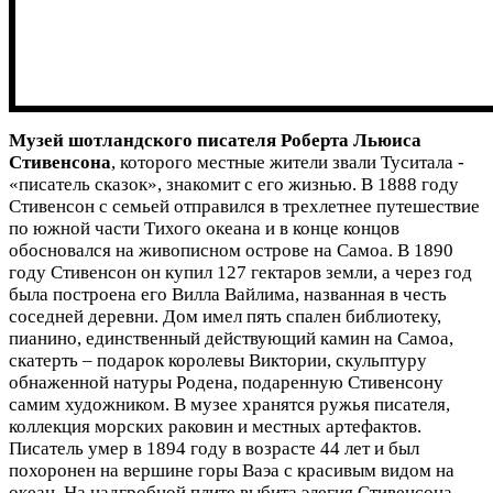
Музей шотландского писателя Роберта Льюиса
Стивенсона
, которого местные жители звали Туситала -
«писатель сказок», знакомит с его жизнью. В 1888 году
Стивенсон с семьей отправился в трехлетнее путешествие
по южной части Тихого океана и в конце концов
обосновался на живописном острове на Самоа. В 1890
году Стивенсон он купил 127 гектаров земли, а через год
была построена его Вилла Вайлима, названная в честь
соседней деревни. Дом имел пять спален библиотеку,
пианино, единственный действующий камин на Самоа,
скатерть – подарок королевы Виктории, скульптуру
обнаженной натуры Родена, подаренную Стивенсону
самим художником. В музее хранятся ружья писателя,
коллекция морских раковин и местных артефактов.
Писатель умер в 1894 году в возрасте 44 лет и был
похоронен на вершине горы Ваэа с красивым видом на
океан. На надгробной плите выбита элегия Стивенсона,