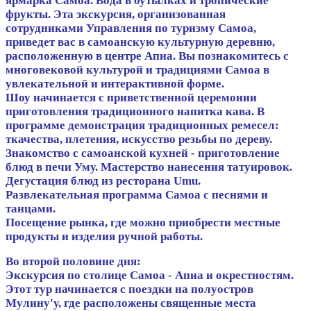
ярмарка Самоа. Вода в бутылках и тропические
фрукты. Эта экскурсия, организованная
сотрудниками Управления по туризму Самоа,
приведет вас в самоанскую культурную деревню,
расположенную в центре Апиа. Вы познакомитесь с
многовековой культурой и традициями Самоа в
увлекательной и интерактивной форме.
Шоу начинается с приветственной церемонии
приготовления традиционного напитка кава. В
программе демонстрация традиционных ремесел:
ткачества, плетения, искусство резьбы по дереву.
Знакомство с самоанской кухней - приготовление
блюд в печи Уму. Мастерство нанесения татуировок.
Дегустация блюд из ресторана Umu.
Развлекательная программа Самоа с песнями и
танцами.
Посещение рынка, где можно приобрести местные
продукты и изделия ручной работы.
Во второй половине дня:
Экскурсия по столице Самоа - Апиа и окрестностям.
Этот тур начинается с поездки на полуостров
Мулину'у, где расположены священные места