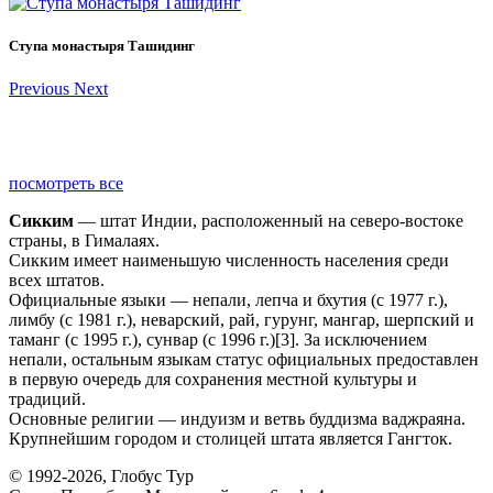
Ступа монастыря Ташидинг
Previous
Next
посмотреть все
Сикким
— штат Индии, расположенный на северо-востоке
страны, в Гималаях.
Сикким имеет наименьшую численность населения среди
всех штатов.
Официальные языки — непали, лепча и бхутия (с 1977 г.),
лимбу (с 1981 г.), неварский, рай, гурунг, мангар, шерпский и
таманг (с 1995 г.), сунвар (с 1996 г.)[3]. За исключением
непали, остальным языкам статус официальных предоставлен
в первую очередь для сохранения местной культуры и
традиций.
Основные религии — индуизм и ветвь буддизма ваджраяна.
Крупнейшим городом и столицей штата является Гангток.
© 1992-2026, Глобус Тур