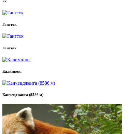
як
Гангток
Гангток
Калимпонг
Канченджанга (8586 м)