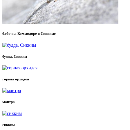
бабочка Коммодоре в Сиккиме
будда. Сикким
горная орхидея
мантра
сикким