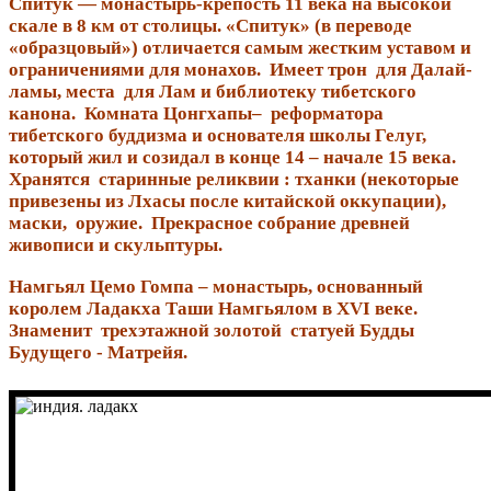
Спитук — монастырь-крепость 11 века на высокой
скале в 8 км от столицы. «Спитук» (в переводе
«образцовый») отличается самым жестким уставом и
ограничениями для монахов. Имеет трон для Далай-
ламы, места для Лам и библиотеку тибетского
канона. Комната Цонгхапы– реформатора
тибетского буддизма и основателя школы Гелуг,
который жил и созидал в конце 14 – начале 15 века.
Хранятся старинные реликвии : тханки (некоторые
привезены из Лхасы после китайской оккупации),
маски, оружие. Прекрасное собрание древней
живописи и скульптуры.
Намгьял Цемо Гомпа – монастырь, основанный
королем Ладакха Таши Намгьялом в XVI веке.
Знаменит трехэтажной золотой статуей Будды
Будущего - Матрейя.