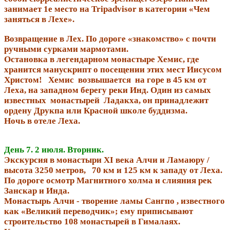
занимает 1е место на Tripadvisor в категории «Чем
заняться в Лехе».
Возвращение в Лех. По дороге «знакомство» с почти
ручными сурками мармотами.
Остановка в легендарном монастыре Хемис, где
хранится манускрипт о посещении этих мест Иисусом
Христом! Хемис возвышается на горе в 45 км от
Леха, на западном берегу реки Инд. Один из самых
известных монастырей Ладакха, он принадлежит
ордену Друкпа или Красной школе буддизма.
Ночь в отеле Леха.
День 7. 2 июля. Вторник.
Экскурсия в монастыри XI века Алчи и Ламаюру /
высота 3250 метров, 70 км и 125 км к западу от Леха.
По дороге осмотр Магнитного холма и слияния рек
Занскар и Инда.
Монастырь Алчи - творение ламы Сангпо , известного
как «Великий переводчик»; ему приписывают
строительство 108 монастырей в Гималаях.