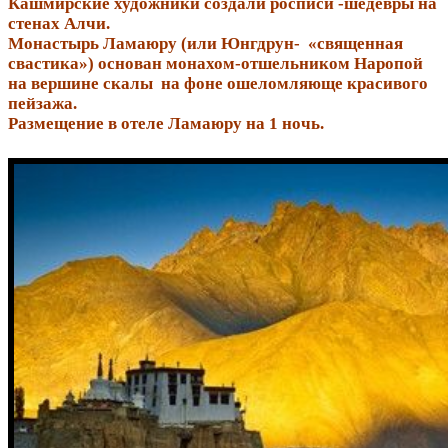
Кашмирские художники создали росписи -шедевры на
стенах Алчи.
Монастырь Ламаюру (или Юнгдрун- «священная
свастика») основан монахом-отшельником Наропой
на вершине скалы на фоне ошеломляюще красивого
пейзажа.
Размещение в отеле Ламаюру на 1 ночь.