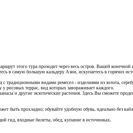
маршрут этого тура проходит через весь остров. Вашей конечно
тесь в самую большую кальдеру Азии, искупаетесь в горячих ист
д с традиционными видами ремесел - изделиями из золота, серебр
ку у рисовых террас, вид которых завораживает каждого.
 ананасы и другие экзотические растения. Здесь Вы сможете пр
может быть прохладно; обувайте удобную обувь, идеально без кабл
й гид, входные билеты, обед, купание в источниках.