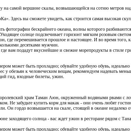
му на самой вершине скалы, возвышающейся на сотню метров на
эКа». Здесь вы сможете увидеть, как строится самая высокая ск
лать фотографии бескрайнего океана, волны которого разбиваютс
Уходящее солнце подсвечивает горизонт мягким розовым светом,
он, где перемешивается прошлое и настоящее. И во время того, 
колькими десятками мужчин.
 где вам подадут вкуснейшие и свежие морепродукты в стиле грил
чером может быть прохладно; обувайте удобную обувь, идеально 
ес у обезьян к человеческим вещам, рекомендуем надевать мень
ий гид, входные билеты, ужин.
оролевский храм Таман Аюн, окруженный водяными рвами с лотос
ком. Не забудьте купить корм для макак - они очень любят гост
и. Он гордо возвышается на скале, стоящей в океане недалеко о
оне заходящего солнца - вас ждет ужин в ресторане рядом с Тан
чером может быть прохладно; обувайте удобную обувь, идеально б