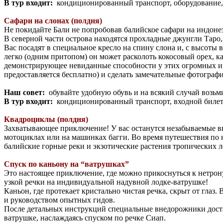
В тур входит:
кондиционированный транспорт, оборудование, 
Сафари на слонах (полдня)
Не покидайте Бали не попробовав балийское сафари на индоне
В северной части острова находятся прохладные джунгли Таро,
Вас посадят в специальное кресло на спину слона и, с высоты 
легко (одним притопом) он может расколоть кокосовый орех, к
демонстрирующее невиданные способности у этих огромных и 
предоставляется бесплатно) и сделать замечательные фотограф
Наш совет:
обувайте удобную обувь и на всякий случай возьми
В тур входит:
кондиционированный транспорт, входной билет в 
Квадроциклы (полдня)
Захватывающее приключение! У вас останутся незабываемые в
мотоциклах или на машинках багги. Во время путешествия по
балийские горные реки и экзотические растения тропических л
Cпуск по каньону на “ватрушках”
Это настоящее приключение, где можно прикоснуться к нетрон
узкой речки на индивидуальной надувной лодке-ватрушке!
Каньон, где протекает кристально чистая речка, скрыт от гла
и руководством опытных гидов.
После детальных инструкций специальные внедорожники доставя
ватрушке, наслаждаясь спуском по речке Сиап.