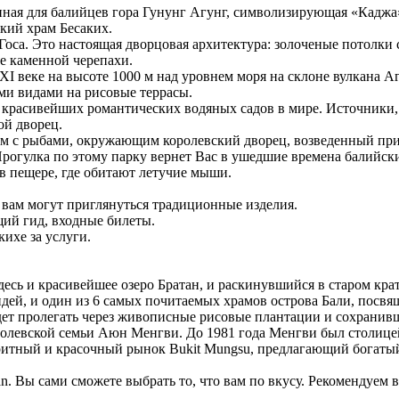
енная для балийцев гора Гунунг Агунг, символизирующая «Каджа
кий храм Бесаких.
Госа. Это настоящая дворцовая архитектура: золоченые потолки
не каменной черепахи.
I веке на высоте 1000 м над уровнем моря на склоне вулкана Аг
ми видами на рисовые террасы.
з красивейших романтических водяных садов в мире. Источники, 
ой дворец.
ом с рыбами, окружающим королевский дворец, возведенный при
 Прогулка по этому парку вернет Вас в ушедшие времена балийск
 в пещере, где обитают летучие мыши.
- вам могут приглянуться традиционные изделия.
ий гид, входные билеты.
ихе за услуги.
Здесь и красивейшее озеро Братан, и раскинувшийся в старом кр
идей, и один из 6 самых почитаемых храмов острова Бали, посвя
удет пролегать через живописные рисовые плантации и сохрани
ролевской семьи Аюн Менгви. До 1981 года Менгви был столице
оритный и красочный рынок Bukit Mungsu, предлагающий богатый
tan. Вы сами сможете выбрать то, что вам по вкусу. Рекомендуем