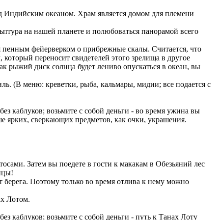
д Индийским океаном. Храм является домом для племени
ульптура на нашей планете и полюбоваться панорамой всего
я пенным фейерверком о прибрежные скалы. Считается, что
 который переносит свидетелей этого зрелища в другое
как рыжий диск солнца будет лениво опускаться в океан, вы
ь. (В меню: креветки, рыба, кальмары, мидии; все подается с
без каблуков; возьмите с собой деньги - во время ужина вы
ше ярких, сверкающих предметов, как очки, украшения.
ами. Затем вы поедете в гости к макакам в Обезьяний лес
инцы!
т берега. Поэтому только во время отлива к нему можно
ах Лотом.
ез каблуков; возьмите с собой деньги - путь к Танах Лоту