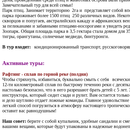
Замечательный тур для всей семьи!
Парк птиц. Занимает территорию 2га и представляет собой в
парка проживает более 1500 птиц 250 различных видов. Некот
скворцов и попугаев, австралийских какаду и африканских в
за пеликанами и забавными птицами-носорогами и увидеть ред
Зоопарк. Общая площадь парка в 3,5 гектара стала домом для 
тигры, орангутаны, солнечные медведи, бинтуронги.
В тур входит:
кондиционированный транспорт, русскоговорящ
Активные туры:
Рафтинг - сплав по горной реке (полдня)
Чтобы стряхнуть, избавиться, буквально смыть с себя всяческ
12-ти километровый сплав по быстрому течению реки с десятк
настолько безопасно, что в него разрешают брать детей с 5 лет
инструктора, который сидит сзади и рулит. Вам остается тольк
и дело шутливо отдает ложные команды. Главное удовольствие
легкий способ погрузиться в атмосферу настоящего тропическо
оставит вас равнодушным!
Наш совет:
берите с собой купальник, удобные сандалии и сме
вашими вещами, которые будут упакованы в надежные водоне