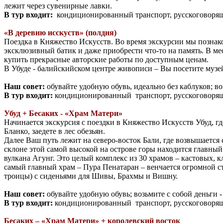
лежит через сувенирные лавки.
В тур входит:
кондиционированный транспорт, русскоговорящ
«В деревню исскуств» (полдня)
Поездка в Княжество Искусств. Во время экскурсии мы познако
эксклюзивный батик и даже приобрести что-то на память. В м
купить прекрасные авторские работы по доступным ценам.
В Убуде - балийскийском центре живописи – Вы посетите музе
Наш совет:
обувайте удобную обувь, идеально без каблуков; во
В тур входит:
кондиционированный транспорт, русскоговорящ
Убуд + Бесаких - «Храм Матери»
Начинается экскурсия с поездки в Княжество Искусств Убуд, г
Бланко, заедете в лес обезьян.
Далее Ваш путь лежит на северо-восток Бали, где возвышаетс
склоне этой самой высокой на острове горы находится главный
вулкана Агунг. Это целый комплекс из 30 храмов – кастовых
самый главный храм – Пура Пенатаран – венчается огромной ст
троицы) с сиденьями для Шивы, Брахмы и Вишну.
Наш совет:
обувайте удобную обувь; возьмите с собой деньги 
В тур входит:
кондиционированный транспорт, русскоговорящ
Бесаких – «Храм Матери» + королевский восток