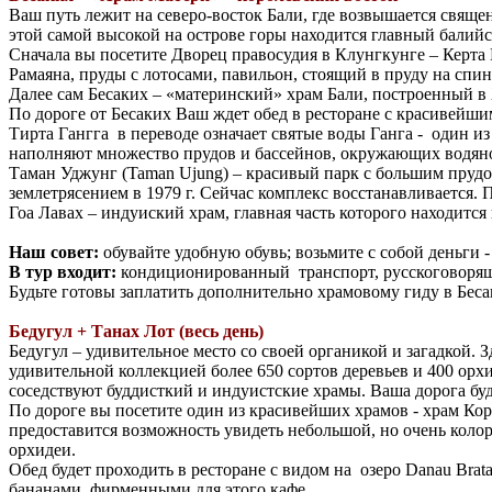
Ваш путь лежит на северо-восток Бали, где возвышается свящ
этой самой высокой на острове горы находится главный балийс
Сначала вы посетите Дворец правосудия в Клунгкунге – Керта 
Рамаяна, пруды с лотосами, павильон, стоящий в пруду на спи
Далее сам Бесаких – «материнский» храм Бали, построенный в X
По дороге от Бесаких Ваш ждет обед в ресторане с красивейши
Тирта Гангга в переводе означает святые воды Ганга - один и
наполняют множество прудов и бассейнов, окружающих водян
Таман Уджунг (Taman Ujung) – красивый парк с большим пруд
землетрясением в 1979 г. Сейчас комплекс восстанавливается.
Гоа Лавах – индуиский храм, главная часть которого находится
Наш совет:
обувайте удобную обувь; возьмите с собой деньги 
В тур входит:
кондиционированный транспорт, русскоговорящ
Будьте готовы заплатить дополнительно храмовому гиду в Бесак
Бедугул + Танах Лот (весь день)
Бедугул – удивительное место со своей органикой и загадкой. 
удивительной коллекцией более 650 сортов деревьев и 400 орх
соседствуют буддисткий и индуистские храмы. Ваша дорога б
По дороге вы посетите один из красивейших храмов - храм Ко
предоставится возможность увидеть небольшой, но очень кол
орхидеи.
Обед будет проходить в ресторане с видом на озеро Danau Bra
бананами, фирменными для этого кафе.