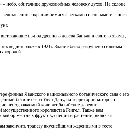
» – небо, обиталище дружелюбных человеку духов. На склоне
 с великолепно сохранившимися фресками со сценами из эпоса
унг.
вытекающие из-под древнего дерева Баньян и святого храма ,
 последнем радже в 1921г. Здание было разрушено сильным
их королей.
атере филиал Яванского национального ботанического сада с его
щенный богине озера Улун Дану, на территории которого
вшие неподражаемый колорит балийские деревни.
й могущественного королевства Генгел. Также вам
 выбор местных фруктов, специй и растений, включая
 вам закончить трапезу вкуснейшими жаренными в тесте