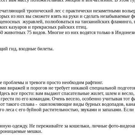
печатляющий тропический лес с практически незаметными волье
орых из них вы сможете взять на руки и сделать незабываемые ф
енценосных журавлей, полюбоваться на танзанийских фламинго,
ких казуаров и прекрасных райских птиц.
350 животных 75 видов. Многие из них водятся только в Индонез
ий гид, входные билеты.
ие проблемы и тревоги просто необходим рафтинг.
ами виражей и порогов не требует никакой специальной подготов
. Здесь все просто: вам выдают спасательные жилет, шлем и весло
о грести по его командам. Очень весело, особенно учитывая тот 
 от такого сплава - ошеломляющие виды бурных водопадов, кана
го леса с его буйной растительностью, звуками и запахами. Есл
нную одежду. Не переживайте за кошельки, личные фото-видеоап
проницаемые мешки.