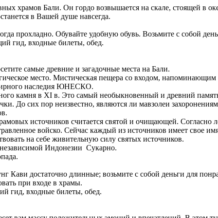
ных храмов Бали. Он гордо возвышается на скале, стоящей в океа
танется в Вашей душе навсегда.
иногда прохладно. Обувайте удобную обувь. Возьмите с собой де
й гид, входные билеты, обед.
сетите самые древние и загадочные места на Бали.
огическое место. Мистическая пещера со входом, напоминающим
семирного наследия ЮНЕСКО.
ного камня в XI в. Это самый необыкновенный и древний памят
чки. До сих пор неизвестно, являются ли мавзолеи захоронениям
ов.
храмовых источников считается святой и очищающей. Согласно л
травленное войско. Сейчас каждый из источников имеет свое им
вствовать на себе живительную силу святых источников.
а независимой Индонезии Сукарно.
пада.
нунг Кави достаточно длинные; возьмите с собой деньги для понр
довать при входе в храмы.
й гид, входные билеты, обед.
ет вам массу положительных эмоций и впечатлений. В этом туре