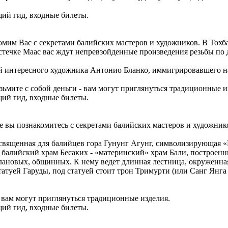
ий гид, входные билеты.
мим Вас с секретами балийских мастеров и художников. В Тохба
естечке Маас вас ждут непревзойденные произведения резьбы по
й интересного художника Антонио Бланко, иммигрировавшего на
зьмите с собой деньги - вам могут приглянуться традиционные и
ий гид, входные билеты.
де вы познакомитесь с секретами балийских мастеров и художни
я священная для балийцев гора Гунунг Агунг, символизирующая 
 балийский храм Бесаких - «материнский» храм Бали, построенны
, клановых, общинных. К нему ведет длинная лестница, окруже
атуей Гаруды, под статуей стоит трон Тримурти (или Санг Янга
- вам могут приглянуться традиционные изделия.
ий гид, входные билеты.