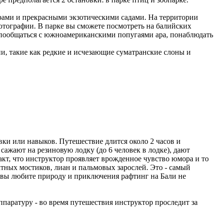
рами и прекрасными экзотическими садами. На территории
отографии. В парке вы сможете посмотреть на балийских
 пообщаться с южноамериканскими попугаями ара, понаблюдать
ии, такие как редкие и исчезающие суматранские слоны и
ки или навыков. Путешествие длится около 2 часов и
, сажают на резиновую лодку (до 6 человек в лодке), дают
факт, что инструктор проявляет врожденное чувство юмора и то
тных мостиков, лиан и пальмовых зарослей. Это - самый
и вы любите природу и приключения рафтинг на Бали не
паратуру - во время путешествия инструктор проследит за