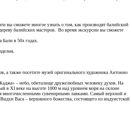
ти вы сможете многое узнать о том, как производят балийский
 дереву балийских мастеров. Во время экскурсии вы сможете
 Бали в 50х годах.
зделия.
ков, а также посетите музей оригинального художника Антонио
«Каджа» – небо, обиталище дружелюбных человеку духов. На
й в XI веке на высоте 1000 м над уровнем моря на склоне
нная многочисленными сувенирными лавками. Самый верхний и
 Видхи Васа – верховного божества, состоящего из индуистской