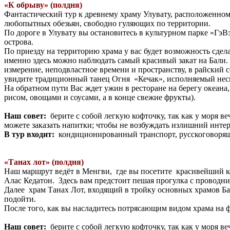
«К обрыву» (полдня)
Фантастический тур к древнему храму Улувату, расположенно
любопытных обезьян, свободно гуляющих по территории.
По дороге в Улувату вы остановитесь в культурном парке «ГэВ
острова.
По приезду на территорию храма у вас будет возможность сде
именно здесь можно наблюдать самый красивый закат на Бали. 
измерение, неподвластное времени и пространству, в райский с
увидите традиционный танец Огня «Кечак», исполняемый нес
На обратном пути Вас ждет ужин в ресторане на берегу океана,
рисом, овощами и соусами, а в конце свежие фрукты).
Наш совет:
берите с собой легкую кофточку, так как у моря ве
можете заказать напитки; чтобы не возбуждать излишний интер
В тур входит:
кондиционированный транспорт, русскоговорящ
«Танах лот» (полдня)
Наш маршрут ведёт в Менгви, где вы посетите красивейший к
Алас Кедатон. Здесь вам предстоит пешая прогулка с проводни
Далее храм Танах Лот, входящий в тройку основных храмов Бал
подойти.
После того, как вы насладитесь потрясающим видом храма на ф
Наш совет:
берите с собой легкую кофточку, так как у моря ве