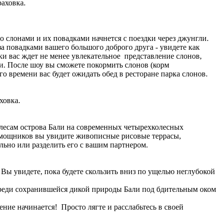
аховка.
о слонами и их повадками начнется с поездки через джунгли.
за повадками вашего большого доброго друга - увидете как
ки вас ждет не менее увлекательное представление слонов,
и. После шоу вы сможете покормить слонов (корм
 времени вас будет ожидать обед в ресторане парка слонов.
ховка.
лесам острова Бали на современных четырехколесных
омощников вы увидите живописные рисовые террасы,
льно или разделить его с вашим партнером.
Вы увидете, пока будете скользить вниз по ущелью неглубокой
е среди сохранившейся дикой природы Бали под бдительным оком
ие начинается! Просто лягте и расслабьтесь в своей