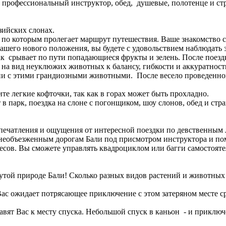
профессиональный инструктор, обед, душевые, полотенце и стр
зийских слонах.
 по которым пролегает маршрут путешествия. Ваше знакомство с
вашего нового положения, вы будете с удовольствием наблюдать 
ак срывает по пути попадающиеся фрукты и зелень. После поезд
на вид неуклюжих животных к балансу, гибкости и аккуратност
ии с этими грандиозными животными. После весело проведенного
те легкие кофточки, так как в горах может быть прохладно.
парк, поездка на слоне с погонщиком, шоу слонов, обед и стра
печатления и ощущения от интересной поездки по девственным 
 необъезженным дорогам Бали под присмотром инструктора и п
есов. Вы сможете управлять квадроциклом или багги самостояте
утой природе Бали! Сколько разных видов растений и животных 
з. Вас ожидает потрясающее приключение с этом затеряном мест
т Вас к месту спуска. Небольшой спуск в каньон - и приключен