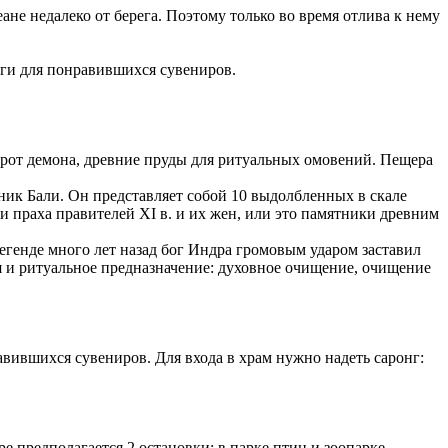
не недалеко от берега. Поэтому только во время отлива к нему
ньги для понравившихся сувениров.
 рот демона, древние пруды для ритуальных омовений. Пещера
ник Бали. Он представляет собой 10 выдолбленных в скале
и праха правителей XI в. и их жен, или это памятники древним
егенде много лет назад бог Индра громовым ударом заставил
я и ритуальное предназначение: духовное очищение, очищение
авившихся сувениров. Для входа в храм нужно надеть саронг:
 предполагается 2 остановки: в парке птиц и зоопарке.