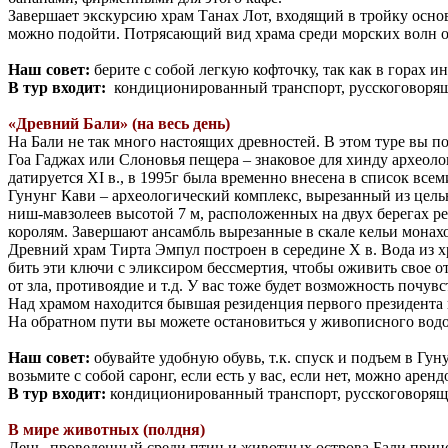
Завершает экскурсию храм Танах Лот, входящий в тройку основ
можно подойти. Потрясающий вид храма среди морских волн ос
Наш совет:
берите с собой легкую кофточку, так как в горах 
В тур входит:
кондиционированный транспорт, русскоговорящи
«Древний Бали» (на весь день)
На Бали не так много настоящих древностей. В этом туре вы по
Гоа Гаджах или Слоновья пещера – знаковое для хинду археол
датируется XI в., в 1995г была временно внесена в список в
Гунунг Кави – археологический комплекс, вырезанный из цель
ниш-мавзолеев высотой 7 м, расположенных на двух берегах ре
королям. Завершают ансамбль вырезанные в скале кельи монах
Древний храм Тирта Эмпул построен в середине Х в. Вода из 
бить эти ключи с эликсиром бессмертия, чтобы оживить свое о
от зла, противоядие и т.д. У вас тоже будет возможность почу
Над храмом находится бывшая резиденция первого президент
На обратном пути вы можете остановиться у живописного водо
Наш совет:
обувайте удобную обувь, т.к. спуск и подъем в Гу
возьмите с собой саронг, если есть у вас, если нет, можно арен
В тур входит:
кондиционированный транспорт, русскоговорящи
В мире животных (полдня)
День, проведенный среди птиц и животных острова Бали принес