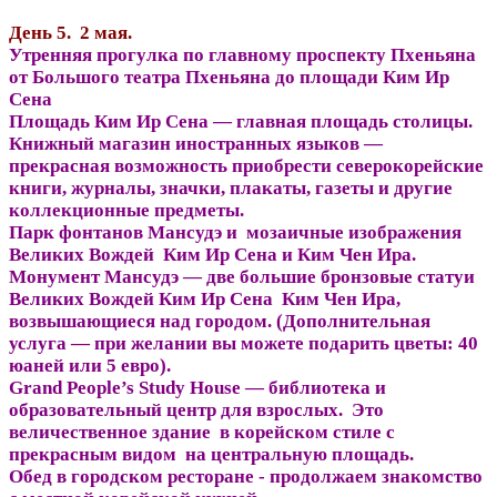
День 5. 2 мая.
Утренняя прогулка по главному проспекту Пхеньяна
от Большого театра Пхеньяна до площади Ким Ир
Сена
Площадь Ким Ир Сена — главная площадь столицы.
Книжный магазин иностранных языков —
прекрасная возможность приобрести северокорейские
книги, журналы, значки, плакаты, газеты и другие
коллекционные предметы.
Парк фонтанов Мансудэ и мозаичные изображения
Великих Вождей Ким Ир Сена и Ким Чен Ира.
Монумент Мансудэ — две большие бронзовые статуи
Великих Вождей Ким Ир Сена Ким Чен Ира,
возвышающиеся над городом. (Дополнительная
услуга — при желании вы можете подарить цветы: 40
юаней или 5 евро).
Grand People’s Study House — библиотека и
образовательный центр для взрослых. Это
величественное здание в корейском стиле с
прекрасным видом на центральную площадь.
Обед в городском ресторане - продолжаем знакомство