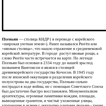
Пхеньян
— столица КНДР ( в переводе с корейского
«широкая уютная земля»). Ранее назывался Рюгён или
«ивовая столица», что нашло отражение в средневековой
корейской литературе. В городе растут ивовые рощи, а
слово Рюгён часто встречается на карте. По легенде
Пхеньян был основан в 2334 году до нашей эры под
названием Вангомсон и являлся столицей
древнекорейского государства Кочосон. В 1945 году
после японской оккупации и разделения корейского
полуострова на два государства, Пхеньян сильно
пострадал в ходе войны, но с помощью Советского Союза
был достаточно быстро восстановлен. Монументализм
архитектуры, огромные памятники вождям, площади,
вымощенные гранитом, и чистые ухоженные улицы,
утопающие в зелени с аккуратно одетыми людьми - таким