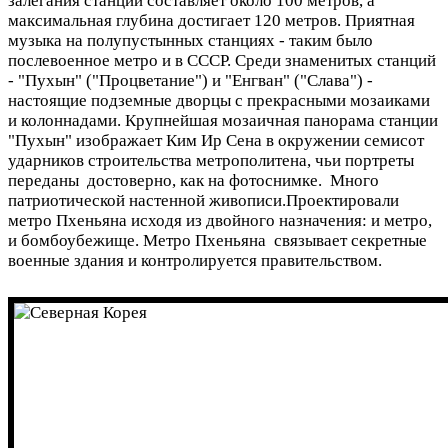
залегания станций составляет около 100 метров, а
максимальная глубина достигает 120 метров. Приятная
музыка на полупустынных станциях - таким было
послевоенное метро и в СССР. Среди знаменитых станций
- "Пухын" ("Процветание") и "Енгван" ("Слава") -
настоящие подземные дворцы с прекрасными мозаиками
и колоннадами. Крупнейшая мозаичная панорама станции
"Пухын" изображает Ким Ир Сена в окружении семисот
ударников строительства метрополитена, чьи портреты
переданы достоверно, как на фотоснимке. Много
патриотической настенной живописи.Проектировали
метро Пхеньяна исходя из двойного назначения: и метро,
и бомбоубежище. Метро Пхеньяна связывает секретные
военные здания и контролируется правительством.