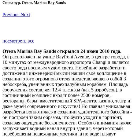
Сингапур. Отель Marina Bay Sands
Previous
Next
посмотреть все
Отель Marina Bay Sands открылся 24 июня 2010 года.
Он расположен на улице Bayfront Avenue, в центре города, в
10 минутах от международного аэропорта Changi и является
своего рода восьмым чудом света. Новейшие разработки и
достижения инженерной мысли нашли своё воплощение в
создании этого огромного отеля представляющего собой 3
небоскреба, увенчанных трехпалубным кораблем. Площадь
сооружения составляет 12,4 тыс.кв.м (как 5 аэробусов), в
гостиничный комплекс входят более 2500 номеров,
рестораны, бары, вместительный SPA-центр, казино, театр и
даже музей современного искусства! Но главная уникальная
разработка воплотилась в создании удивительного бассейна -
он построен таким образом, что будто уходит в горизонт,
создавая ощущение бесконечности. Особого внимания также
заслуживает водный канал внутри здания, через который
переброшены пешеходные мостики, а по воде плывут