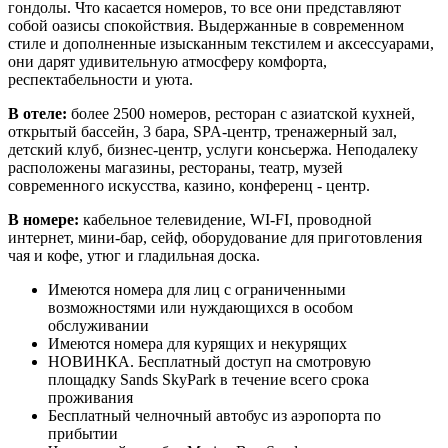
гондолы. Что касается номеров, то все они представляют
собой оазисы спокойствия. Выдержанные в современном
стиле и дополненные изысканным текстилем и аксессуарами,
они дарят удивительную атмосферу комфорта,
респектабельности и уюта.
В отеле:
более 2500 номеров, ресторан с азиатской кухней,
открытый бассейн, 3 бара, SPA-центр, тренажерный зал,
детский клуб, бизнес-центр, услуги консьержа. Неподалеку
расположены магазины, рестораны, театр, музей
современного искусства, казино, конференц - центр.
В номере:
кабельное телевидение, WI-FI, проводной
интернет, мини-бар, сейф, оборудование для приготовления
чая и кофе, утюг и гладильная доска.
Имеются номера для лиц с ограниченными
возможностями или нуждающихся в особом
обслуживании
Имеются номера для курящих и некурящих
НОВИНКА. Бесплатный доступ на смотровую
площадку Sands SkyPark в течение всего срока
проживания
Бесплатный челночный автобус из аэропорта по
прибытии