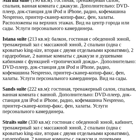
Marina suite
(196 кв.м): гостиная, тренажерный салон,
спальня, ванная комната с джакузи. Дополнительно: DVD-
плеер, док-станция для iPod и iPhone, радио, кофемашина
Nespresso, принтер-сканер-копир-факс, фен, халаты.
Расположены на верхних этажах. Вид на центр города или
сады. Услуги персонального камердинера.
Istana suite
(213 кв.м): балкон, гостиная с обеденной зоной,
тренажерный зал с массажной зоной, 2 спальни (одна с
кроватью king-size, вторая с двумя отдельными кроватями), 2
гардеробные, 2 ванные комнаты с джакузи и душевыми
кабинами с функцией «тропический дождь». Дополнительно:
DVD-плеер, док-станция для iPod и iPhone, радио,
кофемашина Nespresso, принтер-сканер-копир-факс, фен,
халаты. Услуги персонального камердинера. Вид на сады.
Sands suite
(222 кв.м): гостиная, тренажерный салон, спальня,
ванная комната с ванной. Дополнительно: DVD-плеер, док-
станция для iPod и iPhone, радио, кофемашина Nespresso,
принтер-сканер-копир-факс, фен, халаты. Услуги
персонального камердинера.
Straits suite
(330 кв.м): гостиная с обеденной зоной, кабинет,
тренажерный зал с массажной зоной, 2 спальни (одна с
кроватью king-size, вторая с двумя отдельными кроватями),
гардеробная, 2 ванные комнаты с джакузи и душевыми