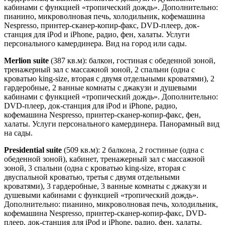
кабинами с функцией «тропический дождь». Дополнительно:
пианино, микроволновая печь, холодильник, кофемашина
Nespresso, принтер-сканер-копир-факс, DVD-плеер, док-
станция для iPod и iPhone, радио, фен, халаты. Услуги
персонального камердинера. Вид на город или сады.
Merlion suite
(387 кв.м): балкон, гостиная с обеденной зоной,
тренажерный зал с массажной зоной, 2 спальни (одна с
кроватью king-size, вторая с двумя отдельными кроватями), 2
гардеробные, 2 ванные комнаты с джакузи и душевыми
кабинами с функцией «тропический дождь». Дополнительно:
DVD-плеер, док-станция для iPod и iPhone, радио,
кофемашина Nespresso, принтер-сканер-копир-факс, фен,
халаты. Услуги персонального камердинера. Панорамный вид
на сады.
Presidential suite
(509 кв.м): 2 балкона, 2 гостиные (одна с
обеденной зоной), кабинет, тренажерный зал с массажной
зоной, 3 спальни (одна с кроватью king-size, вторая с
двуспальной кроватью, третья с двумя отдельными
кроватями), 3 гардеробные, 3 ванные комнаты с джакузи и
душевыми кабинами с функцией «тропический дождь».
Дополнительно: пианино, микроволновая печь, холодильник,
кофемашина Nespresso, принтер-сканер-копир-факс, DVD-
плеер, док-станция для iPod и iPhone, радио, фен, халаты.