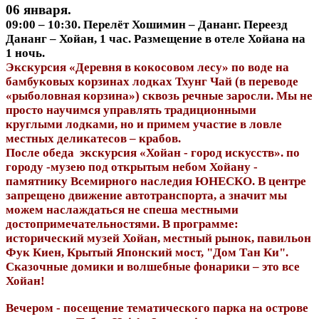
06 января.
09:00 – 10:30. Перелёт Хошимин – Дананг. Переезд
Дананг – Хойан, 1 час. Размещение в отеле Хойана на
1 ночь.
Экскурсия «Деревня в кокосовом лесу» по воде на
бамбуковых корзинах лодках Тхунг Чай (в переводе
«рыболовная корзина») сквозь речные заросли. Мы не
просто научимся управлять традиционными
круглыми лодками, но и примем участие в ловле
местных деликатесов – крабов.
После обеда экскурсия «Хойан - город искусств». по
городу -музею под открытым небом Хойану -
памятнику Всемирного наследия ЮНЕСКО. В центре
запрещено движение автотранспорта, а значит мы
можем наслаждаться не спеша местными
достопримечательностями. В программе:
исторический музей Хойан, местный рынок, павильон
Фук Киен, Крытый Японский мост, "Дом Тан Ки".
Сказочные домики и волшебные фонарики – это все
Хойан!
Вечером - посещение тематического парка на острове