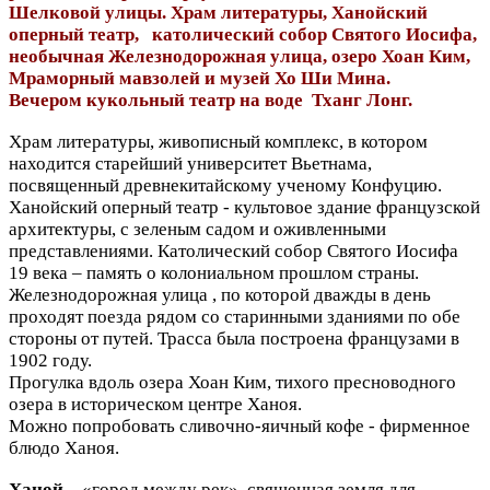
Шелковой улицы. Храм литературы, Ханойский
оперный театр, католический собор Святого Иосифа,
необычная Железнодорожная улица, озеро Хоан Ким,
Мраморный мавзолей и музей Хо Ши Мина.
Вечером кукольный театр на воде Тханг Лонг.
Храм литературы, живописный комплекс, в котором
находится старейший университет Вьетнама,
посвященный древнекитайскому ученому Конфуцию.
Ханойский оперный театр - культовое здание французской
архитектуры, с зеленым садом и оживленными
представлениями. Католический собор Святого Иосифа
19 века – память о колониальном прошлом страны.
Железнодорожная улица , по которой дважды в день
проходят поезда рядом со старинными зданиями по обе
стороны от путей. Трасса была построена французами в
1902 году.
Прогулка вдоль озера Хоан Ким, тихого пресноводного
озера в историческом центре Ханоя.
Можно попробовать сливочно-яичный кофе - фирменное
блюдо Ханоя.
Ханой
– «город между рек» ,священная земля для