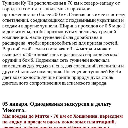
Туннели Ку Чи расположены в 70 км к северо-западу от
города и состоят из подземных проходов
протяженностью более 200 км. Главная ось имеет систему
ответвлений, соединяющихся с подземными укрытиями и
входами в другие туннели. Ширина проходов от 0.5 м до 1
м достаточна, чтобы протолкнуться человеку средней
комплекции. Часть туннелей была доработана и
расширена, чтобы приспособить их для приема гостей.
Верхний слой земли составляет 3 - 4 метра и может
выдержать 50-тонный танк и разрывы снарядов легких
орудий и бомб. Подземная сеть туннелей включала
помещения для отдыха и сна, для совещаний, госпитали и
другие бытовые помещения. Посещение туннелей Ку Чи
дает возможность лучше понять природу духа столь
длительного сопротивления вьетнамского народа.
05 января. Однодневная экскурсия в дельту
Меконга.
Мы доедем до Митхо - 70 км от Хошимина, пересядем
на лодку и проедем вдоль кокосовых плантациий,
деревень и фруктовых садов «Потолкаемся» на