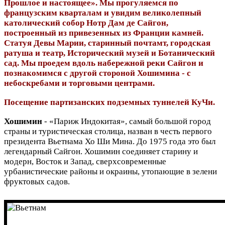
Прошлое и настоящее». Мы прогуляемся по
французским кварталам и увидим великолепный
католический собор Нотр Дам де Сайгон,
построенный из привезенных из Франции камней.
Статуя Девы Марии, старинный почтамт, городская
ратуша и театр, Исторический музей и Ботанический
сад. Мы проедем вдоль набережной реки Сайгон и
познакомимся с другой стороной Хошимина - с
небоскребами и торговыми центрами.
Посещение партизанских подземных туннелей КуЧи.
Хошимин
- «Париж Индокитая», самый большой город
страны и туристическая столица, назван в честь первого
президента Вьетнама Хо Ши Мина. До 1975 года это был
легендарный Сайгон. Хошимин соединяет старину и
модерн, Восток и Запад, сверхсовременные
урбанистические районы и окраины, утопающие в зелени
фруктовых садов.