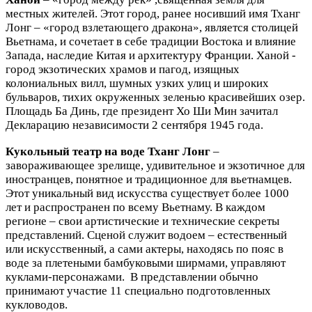
местных жителей. Этот город, ранее носивший имя Тханг
Лонг – «город взлетающего дракона», является столицей
Вьетнама, и сочетает в себе традиции Востока и влияние
Запада, наследие Китая и архитектуру Франции. Ханой -
город экзотических храмов и пагод, изящных
колониальных вилл, шумных узких улиц и широких
бульваров, тихих окруженных зеленью красивейших озер.
Площадь Ба Динь, где президент Хо Ши Мин зачитал
Декларацию независимости 2 сентября 1945 года.
Кукольный театр на воде Тханг Лонг
–
завораживающее зрелище, удивительное и экзотичное для
иностранцев, понятное и традиционное для вьетнамцев.
Этот уникальный вид искусства существует более 1000
лет и распространен по всему Вьетнаму. В каждом
регионе – свои артистические и технические секреты
представлений. Сценой служит водоем – естественный
или искусственный, а сами актеры, находясь по пояс в
воде за плетеными бамбуковыми ширмами, управляют
куклами-персонажами. В представлении обычно
принимают участие 11 специально подготовленных
кукловодов.