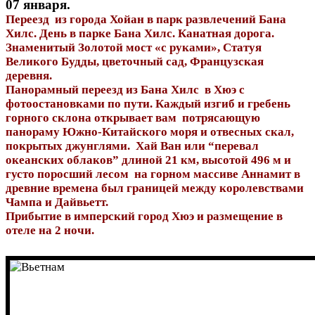
07 января.
Переезд из города Хойан в парк развлечений Бана
Хилс. День в парке Бана Хилс. Канатная дорога.
Знаменитый Золотой мост «с руками», Статуя
Великого Будды, цветочный сад, Французская
деревня.
Панорамный переезд из Бана Хилс в Хюэ с
фотоостановками по пути. Каждый изгиб и гребень
горного склона открывает вам потрясающую
панораму Южно-Китайского моря и отвесных скал,
покрытых джунглями. Хай Ван или “перевал
океанских облаков” длиной 21 км, высотой 496 м и
густо поросший лесом на горном массиве Аннамит в
древние времена был границей между королевствами
Чампа и Дайвьетт.
Прибытие в имперский город Хюэ и размещение в
отеле на 2 ночи.