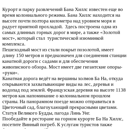
Курорт и парку развлечений Бана Хиллс известен еще во
время колониального режима. Бана Хиллс находится на
высоте почти полтора километра над уровнем моря и
радует приятной прохладой. Здесь построена одна из
самых длинных горных дорог в мире, а также «Золотой
мост», который стал туристической изюминкой
комплекса.
Пешеходный мост из стали покрыт позолотой, имеет
длину 150 метров и предназначен для соединения станции
канатной дороги с садами и для обеспечения
живописного обзора. Мост имеет две гигантские опоры-
«руки».
Канатная дорога ведёт на вершины холмов Ба На, откуда
открываются захватывающие виды на лес, деревья и
водопад под землей. Французская деревня на высоте 1138
метров как напоминание о колониальном прошлом
страны. На панорамном поезде можно отправиться в
Цветочный сад, благоухающий прекрасными цветами.
Статуя Великого Будды, пагода Линь Унг.
Пообедайте в ресторане на горном курорте Ба На Хиллс,
посетите Винный погреб. К услугам туристов также