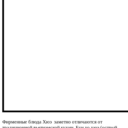
Фирменные блюда Хюэ заметно отличаются от
традиционной вьетнамской кухни. Бун хо хюэ (острый