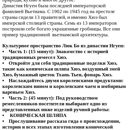
Династия Нгуен была последней императорской
фамилией Вьетнама. С 1902 по 1945 год на престоле
страны сидели 13 правителей, и именно Хюэ был
имперской столицей страны. Семь из 13 императоров
построили себе богато украшенные гробницы. Все они
пример традиционной вьетнамской архитектуры.
Культурное пространство Люк Бо из династии Нгуен:
• Часть 1: (15 минут): Знакомство с историей
традиционных ремесел Хюэ.
• Откройте для себя традиционные поделки Хюэ,
такие как коническая шляпа Хюэ, воздушный змей
Хюэ, бумажный цветок Тхань Тьен, фонарь Хюэ.
• Наслаждайтесь двумя королевскими продуктами:
королевским вином и королевским чаем и имбирным
вареньем Хюэ.
• Часть 2: (45 минут): Под руководством
ремесленников посетители выбирают одно из
представленных ниже изделий ручной работы:
• КОНИЧЕСКАЯ ШЛЯПА
• Прослушивание рассказа гида о происхождении,
истории и всех этапах изготовления конической