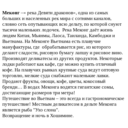
Меконг
–« река Девяти драконов», одна из самых
больших и населенных рек мира с сотнями каналов,
словно сеть опутывающих всю дельту, по которой снуют
тысячи маленьких лодочек. Река Меконг даёт жизнь
людям Китая, Мьянмы, Лаоса, Таиланда, Камбоджи и
Вьетнама. На Меконге Вьетнама есть плавучие
мануфактуры, где обрабатывается рис, из которого
делают сладости, рисовую бумагу лапшу и рисовое вино.
Производят деликатесы из других продуктов. Некоторые
лодки работают как кафе, где можно купить отличный
кофе. На плавучих рынках крупные суда ведут оптовую
торговлю, мелкие суда снабжают маленькие лавки.
Продают фрукты, овощи, кофе, цветы, кокосовый
бренди… В водах Меконга водятся гигантские сомы,
достигающие размеров три метра!
Путешествие во Вьетнам – это всегда и гастрономическое
путешествие! Местным деликатесом в дельте Меконга
является рыба "Ухо слона".
Возвращение и ночь в Хошимине.