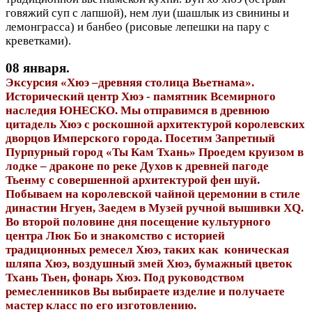
говяжий суп с лапшой), нем луи (шашлык из свинины и
лемонграсса) и банбео (рисовые лепешки на пару с
креветками).
08 января.
Эксурсия «Хюэ –древняя столица Вьетнама».
Исторический центр Хюэ - памятник Всемирного
наследия ЮНЕСКО. Мы отправимся в древнюю
цитадель Хюэ с роскошной архитектурой королевских
дворцов Имперского города. Посетим Запретный
Пурпурный город «Ты Кам Тхань» Проедем круизом в
лодке – драконе по реке Духов к древней пагоде
Тьенму с совершенной архитектурой фен шуй.
Побываем на королевской чайной церемонии в стиле
династии Нгуен, Заедем в Музей ручной вышивки XQ.
Во второй половине дня посещение культурного
центра Люк Бо и знакомство с историей
традиционных ремесел Хюэ, таких как коническая
шляпа Хюэ, воздушный змей Хюэ, бумажный цветок
Тхань Тьен, фонарь Хюэ. Под руководством
ремесленников Вы выбираете изделие и получаете
мастер класс по его изготовлению.