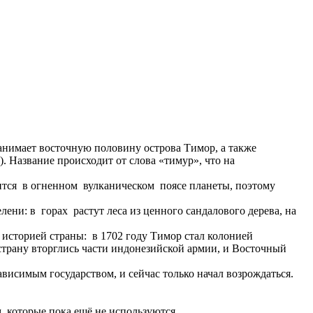
анимает восточную половину острова Тимор, а также
). Название происходит от слова «тимур», что на
дится в огненном вулканическом поясе планеты, поэтому
ни: в горах растут леса из ценного сандалового дерева, на
 историей страны: в 1702 году Тимор стал колонией
страну вторглись части индонезийской армии, и Восточный
ависимым государством, и сейчас только начал возрождаться.
 которые пока ещё не используются.