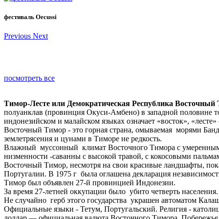
фестиваль Оecussi
Previous
Next
посмотреть все
Тимор-Лесте или Демократическая Республика Восточный
полуанклав (провинция Окуси-Амбено) в западной половине того
индонезийском и малайском языках означает «восток», «лесте» 
Восточный Тимор - это горная страна, омываемая морями Банд
землетрясения и цунами в Тиморе не редкость.
Влажный муссонный климат Восточного Тимора с умеренным ко
низменности -саванны с высокой травой, с кокосовыми пальм
Восточный Тимор, несмотря на свои красивые ландшафты, пока
Португалии. В 1975 г была оглашена декларация независимос
Тимор был объявлен 27-й провинцией Индонезии.
За время 27-летней оккупации было убито четверть населения.
Не случайно герб этого государства украшен автоматом Кала
Официальные языки - Тетум, Португальский. Религия - катол
доллар — официальная валюта Восточного Тимора. Побережье, 