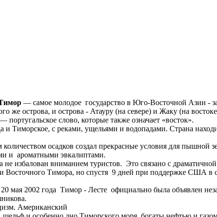
 Тимор
— самое молодое государство в Юго-Восточной Азии - з
 же острова, и острова - Атауру (на севере) и Жаку (на востоке
— португальское слово, которые также означает «восток».
а и Тиморское, с реками, ущельями и водопадами. Страна нахо
личеством осадков создал прекрасные условия для пышной зеле
ами и ароматными эвкалиптами.
 не избалован вниманием туристов. Это связано с драматичной
ти Восточного Тимора, но спустя 9 дней при поддержке США в 
 20 мая 2002 года Тимор - Лесте официально была объявлен нез
шникова.
ицизм. Американский
шельф и особенно дно Тиморского моря богаты нефтью и газом,