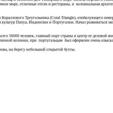
ное море, отличные отели и рестораны, и колониальная архите
Кораллового Треугольника (Coral Triangle), изобилующего нев
культур Папуа, Индонезии и Португалии. Начал развиваться эко
сего 50000 человек, главный порт страны и центр ее деловой жи
енной колонии, при португальцам был оформлен очень изыскан
ова, на берегу небольшой открытой бухты.