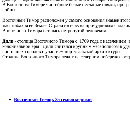
В Восточном Тиморе чистейшие белые песчаные пляжи, прозрач
войны.
Восточный Тимор расположен у самого основания знаменитого 
масштабах всей Земле. Страна интересна причудливым сплавом 
Восточного Тимора осталась нетронутой человеком.
Дили
- столица Восточного Тимора с 1769 года с населением в
колониальной эры Дили считался крупным мегаполисом в удал
восточных городов с участием португальской архитектуры.
Столица Восточного Тимора лежит на северном побережье остр
Туры
Восточный Тимор. За семью морями
© 1992-2026, Глобус Тур
Санкт-Петербург, Манежный пер. 6, оф. 4
booking@globusturspb.ru