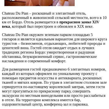
Chateau Du Pian – роскошный и элегантный отель,
расположенный в живописной сельской местности, всего в 10
км от Бордо. Отель размещается в
прекрасном замке XIV
века
, который был перестроен и обновлен в XIX веке.
Chateau Du Pian окружен зеленым парком площадью 5
гектаров и является идеальным вариантом для широкого круга
туристов – бизнесменов, отдыхающих, любителей природы и
ценителей вина. Гостей отеля ожидает отдых в лучших
традициях региона Бордо: умиротворенная и радушная
обстановка, безукоризненный сервис, гастрономические
наслаждения и современный комфорт.
Для размещения гостей предназначено 6 элегантных номеров,
каждый из которых оформлен по уникальному проекту с
помощью предметов искусства и антиквариата, роскошных
тканей и мягких ковров. По утрам в элегантном столовом зале
сервируется по-настоящему королевский завтрак, затем гости
могут прогуляться по прекрасному парку, совершить
экскурсии по местным винодельням или просто расслабиться
в отеле. На территории комплекса имеется бар,
оздоровительный центр, конференц-зал и парковка.