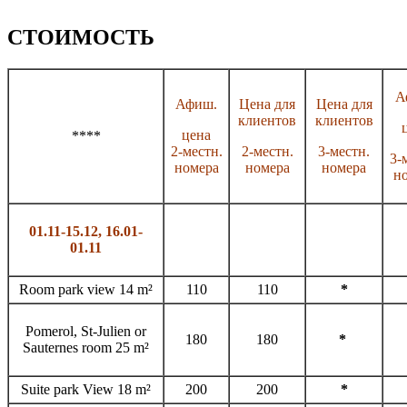
СТОИМОСТЬ
А
Афиш.
Цена для
Цена для
клиентов
клиентов
цена
****
2-местн.
2-местн.
3-местн.
3-
номера
номера
номера
н
01.11-15.12, 16.01-
01.11
Room park view 14 m²
110
110
*
Pomerol, St-Julien or
180
180
*
Sauternes room 25 m²
Suite park View 18 m²
200
200
*