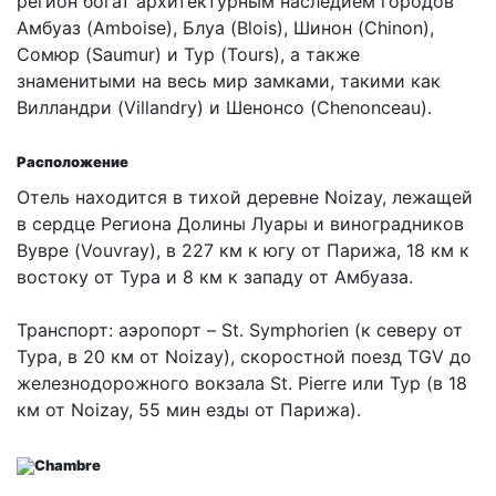
регион богат архитектурным наследием городов
Амбуаз (Amboise), Блуа (Blois), Шинон (Chinon),
Сомюр (Saumur) и Тур (Tours), а также
знаменитыми на весь мир замками, такими как
Вилландри (Villandry) и Шенонсо (Chenonceau).
Расположение
Отель находится в тихой деревне Noizay, лежащей
в сердце Региона Долины Луары и виноградников
Вувре (Vouvray), в 227 км к югу от Парижа, 18 км к
востоку от Тура и 8 км к западу от Амбуаза.
Транспорт: аэропорт – St. Symphorien (к северу от
Тура, в 20 км от Noizay), скоростной поезд TGV до
железнодорожного вокзала St. Pierre или Тур (в 18
км от Noizay, 55 мин езды от Парижа).