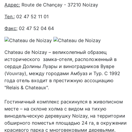
Адрес:
Route de Chançay - 37210 Noizay
Тел
.:
02 47 52 11 01
Факс
:
02 47 52 04 64
Chateau de Noizay – великолепный образец
исторического замка-отеля, расположенный в
сердце Долины Луары и виноградников Вувре
(Vouvray), между городами Амбуаз и Тур. С 1992
года отель входит в престижную ассоциацию
"Relais & Chateaux".
Гостиничный комплекс раскинулся в живописном
месте – на склоне холма с видом на тихую
винодельческую деревушку Noizay, на территории
обширного поместья площадью 24 га, в окружении
красивого парка с многовековыми деревьями.