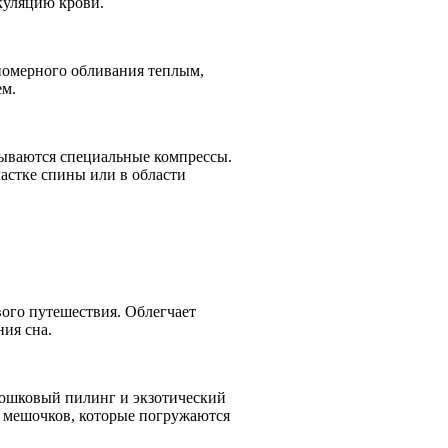
куляцию крови.
номерного обливания теплым,
ем.
дываются специальные компрессы.
астке спины или в области
ого путешествия. Облегчает
ния сна.
рошковый пилинг и экзотический
 мешочков, которые погружаются