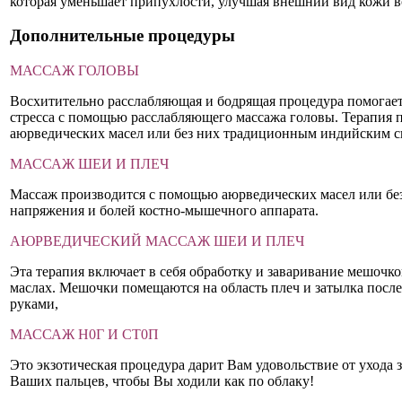
которая уменьшает припухлости, улучшая внешний вид кожи во
Дополнительные процедуры
МАССАЖ ГОЛОВЫ
Восхитительно расслабляющая и бодрящая процедура помогает
стресса с помощью расслабляющего массажа головы. Терапия 
аюрведических масел или без них традиционным индийским с
МАССАЖ ШЕИ И ПЛЕЧ
Массаж производится с помощью аюрведических масел или бе
напряжения и болей костно-мышечного аппарата.
АЮРВЕДИЧЕСКИЙ МАССАЖ ШЕИ И ПЛЕЧ
Эта терапия включает в себя обработку и заваривание мешочко
маслах. Мешочки помещаются на область плеч и затылка после
руками,
МАССАЖ Н0Г И СТ0П
Это экзотическая процедура дарит Вам удовольствие от ухода
Ваших пальцев, чтобы Вы ходили как по облаку!