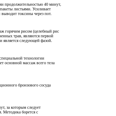
ми продолжительностью 40 минут,
пакеты листьями. Усиливает
выводит токсины через пот.
аж горячим рисом (целебный рис
венных трав, являются первой
и является следующей фазой.
 специальной технологии
ет основной массаж всего тела
ционного бронзового сосуда
т, за которым следует
. Методика борется с