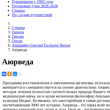
Туроператор с 1992 года
Групповые туры 2026-2028
Страны
По следам путешествий
Страны
Европа
Греция
Отели
Amirandes Grecotel Exclusive Resort
Аюрведа
Аюрведа
Программа восстановления и омоложения организма, использу
выбирается и совершенствуется на основе диагностики Аюрвед
методов лечения полностью соответствовал природе Вашего тел
медицинская наука, но и целая жизненная философия, берущая 
культуры Индии. Возможно, это наистарейшая и самая достовер
насчитывающая 3000 лет истории. Аюрведа - это наука всей ч
человека единицей тела, души и духа. Цель ее - достижение вн