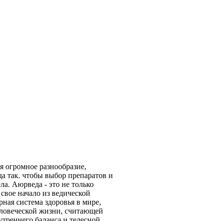
я огромное разнообразие,
а так. чтобы выбор препаратов и
а. Аюрведа - это не только
свое начало из ведической
ная система здоровья в мире,
еловеческой жизни, считающей
утреннего баланса и телесной