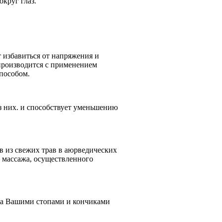
круг глаз.
 избавиться от напряжения и
производится с применением
пособом.
з них. и способствует уменьшению
в из свежих трав в аюрведических
 массажа, осуществленного
 за Вашими стопами и кончиками