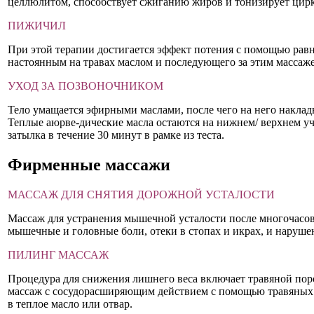
целлюлитом, способствует сжиганию жиров и тонизирует цир
ПИЖИЧИЛ
При этой терапии достигается эффект потения с помощью рав
настоянным на травах маслом и последующего за этим массаж
УХОД ЗА ПОЗВОНОЧНИКОМ
Тело умащается эфирными маслами, после чего на него накла
Теплые аюрве-дические масла остаются на нижнем/ верхнем уч
затылка в течение 30 минут в рамке из теста.
Фирменные массажи
МАССАЖ ДЛЯ СНЯТИЯ ДОРОЖНОЙ УСТАЛОСТИ
Массаж для устранения мышечной усталости после многочасов
мышечные и головные боли, отеки в стопах и икрах, и наруше
ПИЛИНГ МАССАЖ
Процедура для снижения лишнего веса включает травяной по
массаж с сосудорасширяющим действием с помощью травяных
в теплое масло или отвар.