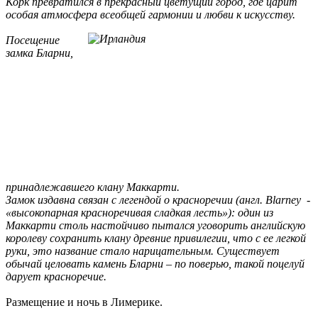
Корк превратился в прекрасный цветущий город, где царит
особая атмосфера всеобщей гармонии и любви к искусству.
Посещение
замка Бларни,
принадлежавшего клану Маккарти.
Замок издавна связан с легендой о красноречии (англ. Blarney -
«высокопарная красноречивая сладкая лесть»): один из
Маккарти столь настойчиво пытался уговорить английскую
королеву сохранить клану древние привилегии, что с ее легкой
руки, это название стало нарицательным. Существует
обычай целовать камень Бларни – по поверью, такой поцелуй
дарует красноречие.
Размещение и ночь в Лимерике.