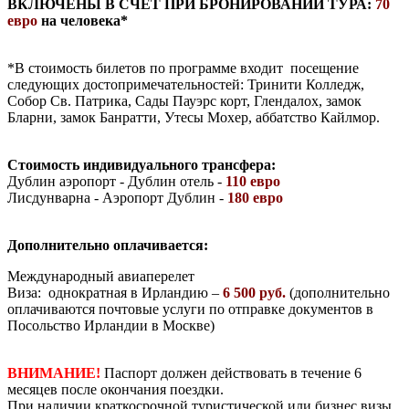
ВКЛЮЧЕНЫ В СЧЕТ ПРИ БРОНИРОВАНИИ ТУРА:
70
евро
на человека*
*В стоимость билетов по программе входит посещение
следующих достопримечательностей: Тринити Колледж,
Собор Св. Патрика, Сады Пауэрс корт, Глендалох, замок
Бларни, замок Банратти, Утесы Мохер, аббатство Кайлмор.
Стоимость индивидуального трансфера:
Дублин аэропорт - Дублин отель -
110 евро
Лисдунварна - Аэропорт Дублин -
180 евро
Дополнительно оплачивается:
Международный авиаперелет
Виза: однократная в Ирландию –
6 500 руб.
(дополнительно
оплачиваются почтовые услуги по отправке документов в
Посольство Ирландии в Москве)
ВНИМАНИЕ!
Паспорт должен действовать в течение 6
месяцев после окончания поездки.
При наличии краткосрочной туристической или бизнес визы