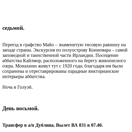
седьмой.
Переезд в графство Майо – знаменитую тисовую равнину на
западе страны. Экскурсия по полуострову Коннемара – самой
заповедной и таинственной части Ирландии. Посещение
аббатства Кайлмор, расположенного на берегу живописного
озера. Монахини живут тут с 1920 года; благодаря им были
сохранены и отреставрированы парадные викторианские
интерьеры аббатства.
Ночь в Голуэй.
День восьмой.
Трансфер в а/п Дублина. Вылет ВА 831 в 07.40.