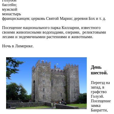
Голубой
бассейн;
мужской
монастырь
францисканцев; церковь Святой Марии; деревня Бох и т. д.
Посещение национального парка Килларни, известного
своими живописными водопадами, озерами, реликтовыми
лесами и эндемичнымии растениями и животными.
Ночь в Лимерике.
День
шестой.
Переезд на
запад, в
графство
Голуэй.
Посещение
замка
Банратти,