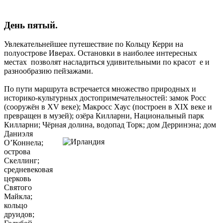
День пятый.
Увлекательнейшее путешествие по Кольцу Керри на
полуострове Иверах. Остановки в наиболее интересных
местах позволят насладиться удивительными по красот е и
разнообразию пейзажами.
По пути маршрута встречается множество природных и
историко-культурных достопримечательностей: замок Росс
(сооружён в XV веке); Макросс Хаус (построен в XIX веке и
превращен в музей); озёра Килларни, Национальный парк
Килларни; Чёрная долина,
водопад Торк; дом Дерринэна; дом
Даниэля
О’Коннела;
острова
Скеллинг;
средневековая
церковь
Святого
Майкла;
кольцо
друидов;