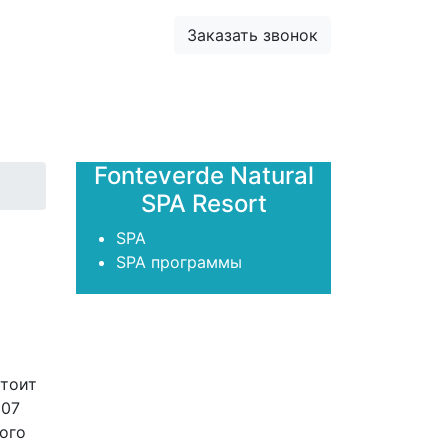
+7 (981) 731-09-90
Заказать звонок
+7 (931) 213-80-70
ТВИЙ
Fonteverde Natural
SPA Resort
SPA
SPA программы
тоит
607
ого