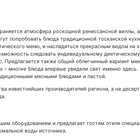
храняется атмосфера роскошной ренессансной виллы, а
огут попробовать блюда традиционной тосканской кухн
тического меню, и насладиться прекрасным видом на 
 возможность следовать индивидуальному диетическому
с. Предлагается также общий облегченный вариант ме
х – многие блюда впервые увидели свет именно здесь
.
традиционными мясными блюдами и пастой.
тва известнейших производителей региона, а на десерт
а.
йшим оборудованием и предлагает гостям отеля специ
рмальной воды источника.