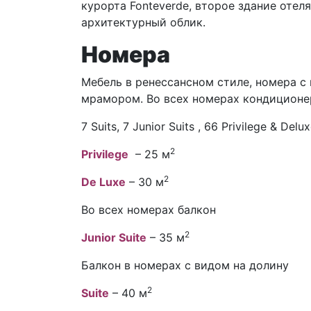
курорта Fonteverde, второе здание отел
архитектурный облик.
Номера
Мебель в ренессансном стиле, номера с
мрамором. Во всех номерах кондиционер
7 Suits, 7 Junior Suits , 66 Privilege & Del
2
Privilege
– 25 м
2
De Luxe
– 30 м
Во всех номерах балкон
2
Junior Suite
– 35 м
Балкон в номерах с видом на долину
2
Suite
– 40 м