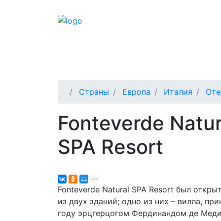
ТУРОПЕРАТОР С 1992 ГОДА
ГРУППОВЫ
Страны
Европа
Италия
Оте
Fonteverde Natur
SPA Resort
Fonteverde Natural SPA Resort был откр
из двух зданий; одно из них – вилла, п
году эрцгерцогом Фердинандом де Медич