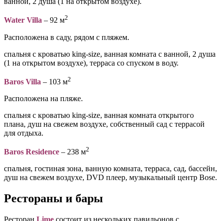
ванной, 2 душа (1 на открытом воздухе).
2
Water Villa
– 92 м
Расположена в саду, рядом с пляжем.
спальня с кроватью king-size, ванная комната с ванной, 2 душа
(1 на открытом воздухе), терраса со спуском в воду.
2
Baros Villa
– 103 м
Расположена на пляже.
спальня с кроватью king-size, ванная комната открытого
плана, душ на свежем воздухе, собственный сад с террасой
для отдыха.
2
Baros Residence
– 238 м
спальня, гостиная зона, ванную комната, терраса, сад, бассейн,
душ на свежем воздухе, DVD плеер, музыкальный центр Bose.
Рестораны и бары
Ресторан
Lime
состоит из нескольких павильонов с