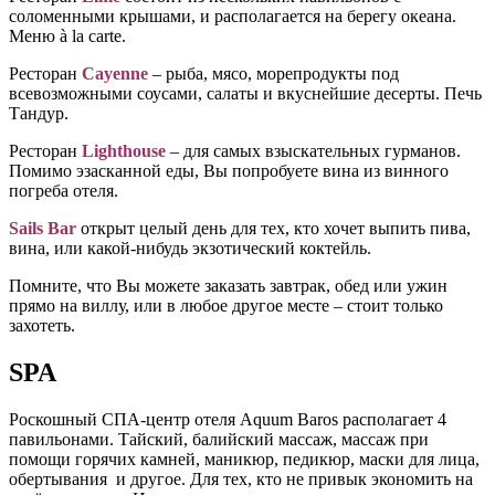
соломенными крышами, и располагается на берегу океана.
Меню
à la carte.
Ресторан
Cayenne
– рыба, мясо, морепродукты под
всевозможными соусами, салаты и вкуснейшие десерты. Печь
Тандур.
Ресторан
Lighthouse
– для самых взыскательных гурманов.
Помимо эзасканной еды, Вы попробуете вина из винного
погреба отеля.
Sails Bar
открыт целый день для тех, кто хочет выпить пива,
вина, или какой-нибудь экзотический коктейль.
Помните, что Вы можете заказать завтрак, обед или ужин
прямо на виллу, или в любое другое месте – стоит только
захотеть.
SPA
Роскошный СПА-центр
отеля Aquum Baros располагает 4
павильонами. Тайский, балийский массаж, массаж при
помощи горячих камней, маникюр, педикюр, маски для лица,
обертывания и другое. Для тех, кто не привык экономить на