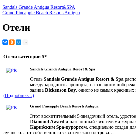
Sandals Grande Antigua Resort&SPA
Grand Pineapple Beach Resorts Antigua
Отели
Отели категории 5*
Sandals Grande Antigua Resort & Spa
Отель
Sandals Grande Antigua Resort & Spa
распо
международного аэропорта, на западном побережь
залива
Dickenson Bay
, одного из самых красивы
(Подробнее…)
Grand Pineapple Beach Resorts Antigua
Этот восхитительный 5-звездочный отель, удост
Diamond Award
и названнный читателями журнала
Карибским Spa-курортом
, специально создан дл
лучшего… от собственного экзотического острова…