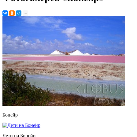
Бонейр
Дети на Бонейр