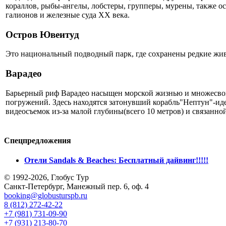
кораллов, рыбы-ангелы, лобстеры, групперы, мурены, также о
галионов и железные суда XX века.
Остров Ювеитуд
Это национальный подводный парк, где сохранены редкие жи
Варадео
Барьерный риф Варадео насыщен морской жизнью и множесво
погружений. Здесь находятся затонувший корабль"Нептун"-иде
видеосъемок из-за малой глубины(всего 10 метров) и связанно
Спецпредложения
Отели Sandals & Beaches: Бесплатный дайвинг!!!!!
© 1992-2026, Глобус Тур
Санкт-Петербург, Манежный пер. 6, оф. 4
booking@globusturspb.ru
8 (812) 272-42-22
+7 (981) 731-09-90
+7 (931) 213-80-70