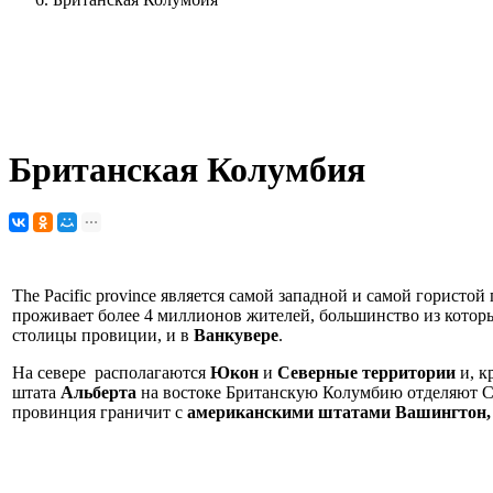
Британская Колумбия
Виктория
Ванкувер
Британская Колумбия
The Pacific province является самой западной и самой гористо
проживает более 4 миллионов жителей, большинство из котор
столицы провиции, и в
Ванкувере
.
На севере
располагаются
Юкон
и
Северные территории
и, к
штата
Альберта
на востоке Британскую Колумбию отделяют С
провинция граничит с
американскими штатами Вашингтон, 
Британская Колумбия