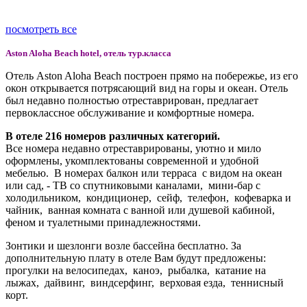
посмотреть все
Aston Aloha Beach hotel, отель тур.класса
Отель Aston Aloha Beach построен прямо на побережье, из его
окон открывается потрясающий вид на горы и океан. Отель
был недавно полностью отреставрирован, предлагает
первоклассное обслуживание и комфортные номера.
В отеле 216 номеров различных категорий.
Все номера недавно отреставрированы, уютно и мило
оформлены, укомплектованы современной и удобной
мебелью. В номерах балкон или терраса с видом на океан
или сад, - ТВ со спутниковыми каналами, мини-бар с
холодильником, кондиционер, сейф, телефон, кофеварка и
чайник, ванная комната с ванной или душевой кабиной,
феном и туалетными принадлежностями.
Зонтики и шезлонги возле бассейна бесплатно. За
дополнительную плату в отеле Вам будут предложены:
прогулки на велосипедах, каноэ, рыбалка, катание на
лыжах, дайвинг, виндсерфинг, верховая езда, теннисный
корт.