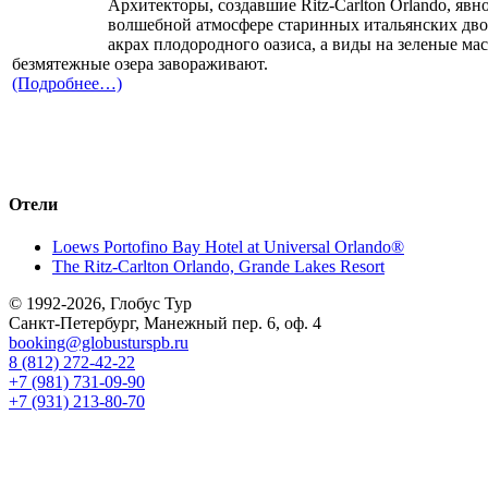
Архитекторы, создавшие Ritz-Carlton Orlando, явн
волшебной атмосфере старинных итальянских дво
акрах плодородного оазиса, а виды на зеленые ма
безмятежные озера завораживают.
(Подробнее…)
Отели
Loews Portofino Bay Hotel at Universal Orlando®
The Ritz-Carlton Orlando, Grande Lakes Resort
© 1992-2026, Глобус Тур
Санкт-Петербург, Манежный пер. 6, оф. 4
booking@globusturspb.ru
8 (812) 272-42-22
+7 (981) 731-09-90
+7 (931) 213-80-70