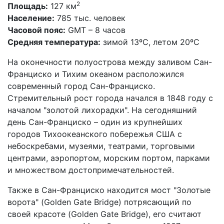
2
Площадь:
127 км
Население:
785 тыс. человек
Часовой пояс:
GMT – 8 часов
Средняя температура:
зимой 13ºС, летом 20ºС
На оконечности полуострова между заливом Сан-
Франциско и Тихим океаном расположился
современный город Сан-Франциско.
Стремительный рост города начался в 1848 году с
началом "золотой лихорадки". На сегодняшний
день Сан-Франциско – один из крупнейших
городов Тихоокеанского побережья США с
небоскребами, музеями, театрами, торговыми
центрами, аэропортом, морским портом, парками
и множеством достопримечательностей.
Также в Сан-Франциско находится мост "Золотые
ворота" (Golden Gate Bridge) потрясающий по
своей красоте (Golden Gate Bridge), его считают