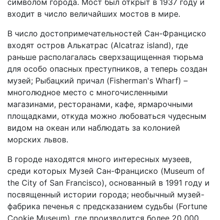
символом города. Мост был открыт в 1937 году и
входит в число величайших мостов в мире.
В число достопримечательностей Сан-Франциско
входят остров Алькатрас (Alcatraz island), где
раньше располагалась сверхзащищенная тюрьма
для особо опасных преступников, а теперь создан
музей; Рыбацкий причал (Fisherman's Wharf) –
многолюдное место с многочисленными
магазинами, ресторанами, кафе, ярмарочными
площадками, откуда можно любоваться чудесным
видом на океан или наблюдать за колонией
морских львов.
В городе находятся много интересных музеев,
среди которых Музей Сан-Франциско (Museum of
the City of San Francisco), основанный в 1991 году и
посвященный истории города; необычный музей-
фабрика печенья с предсказанием судьбы (Fortune
Cookie Museum), где производится более 20 000