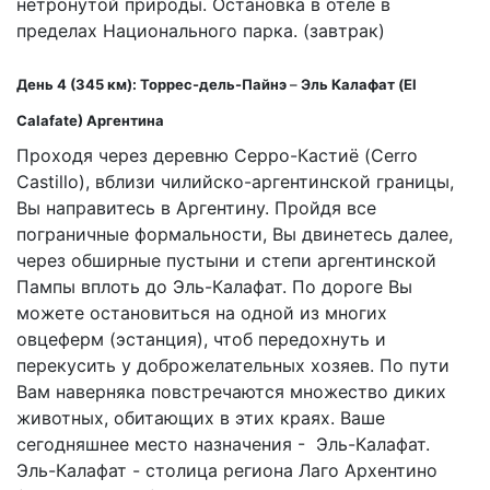
нетронутой природы. Остановка в отеле в
пределах Национального парка. (завтрак)
День 4 (345 км): Торрес-дель-Пайнэ
–
Эль Калафат (
El
Calafate
) Аргентина
Проходя через деревню Серро-Кастиё (Cerro
Castillo), вблизи чилийско-аргентинской границы,
Вы направитесь в Аргентину. Пройдя все
пограничные формальности, Вы двинетесь далее,
через обширные пустыни и степи аргентинской
Пампы вплоть до Эль-Калафат. По дороге Вы
можете остановиться на одной из многих
овцеферм (эстанция), чтоб передохнуть и
перекусить у доброжелательных хозяев. По пути
Вам наверняка повстречаются множество диких
животных, обитающих в этих краях. Ваше
сегодняшнее место назначения - Эль-Калафат.
Эль-Калафат - столица региона Лаго Архентино