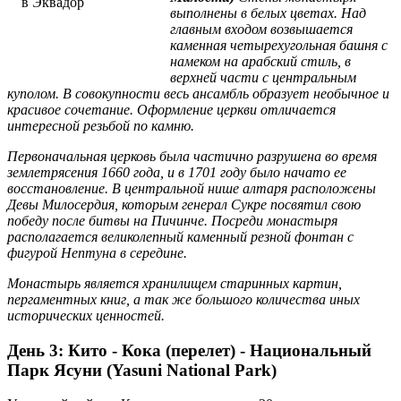
выполнены в белых цветах. Над
главным входом возвышается
каменная четырехугольная башня с
намеком на арабский стиль, в
верхней части с центральным
куполом. В совокупности весь ансамбль образует необычное и
красивое сочетание. Оформление церкви отличается
интересной резьбой по камню.
Первоначальная церковь была частично разрушена во время
землетрясения 1660 года, и в 1701 году было начато ее
восстановление. В центральной нише алтаря расположены
Девы Милосердия, которым генерал Сукре посвятил свою
победу после битвы на Пичинче. Посреди монастыря
располагается великолепный каменный резной фонтан с
фигурой Нептуна в середине.
Монастырь является хранилищем старинных картин,
пергаментных книг, а так же большого количества иных
исторических ценностей.
День 3: Кито - Кока (перелет) - Национальный
Парк Ясуни (Yasuni National Park)