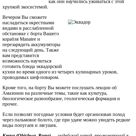
как они научились уживаться с этой
хрупкой экосистемой.
Вечером Вы сможете
насладиться окрестными
видами в расслабленной
обстановке с борта Вашего
корабля Manatee и
перезарядить аккумуляторы
на следующий день. Также
вам представится
возможность научиться
готовить блюда эквадорской
кухни во время одного из четырех кулинарных уроков,
проводимых шеф-поваром.
Кроме того, на борту Вы можете послушать лекции об
Амазонии на различные темы, такие как культура,
биологическое разнообразие, геологическая формация и
прочее.
Если позволят погодные условия будет организован поход
через пальмовое болото, где при удаче можно увидеть редкие
виды попугаев и лягушек.
Кечуа (Qhichwa, Runa)
— индейский народ, проживающий в