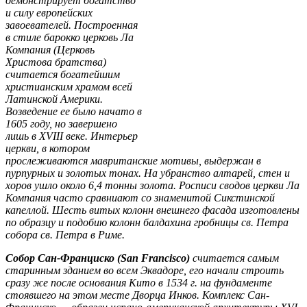
демонстрирует богатство
и силу европейских
завоевателей. Построенная
в стиле барокко церковь Ла
Компания (Церковь
Христова братства)
считается богатейшим
христианским храмом всей
Латинской Америки.
Возведение ее было начато в
1605 году, но завершено
лишь в XVIII веке. Интерьер
церкви, в котором
прослеживаются мавританские мотивы, выдержан в
пурпурных и золотых тонах. На убранство алтарей, стен и
хоров ушло около 6,4 тонны золота. Росписи сводов церкви Ла
Компания часто сравниают со знаменитой Сикстинской
капеллой. Шесть витых колонн внешнего фасада изготовлены
по образцу и подобию колонн балдахина гробницы св. Петра
собора св. Петра в Риме.
Собор Сан-Франциско (San Francisco)
считается самым
старинным зданием во всем Эквадоре, его начали строить
сразу же после основания Кито в 1534 г. на фундаменте
стоявшего на этом месте Дворца Инков. Комплекс Сан-