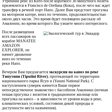
Утренний рейс из Кито после короткого 30 минутного полета
приземлится в Francisco de Orellana (Кока), после чего вас ждет
трансфер в речной порт Напо. Далее Вам предстоит прогулка
на моторном катере, вниз по течению, продолжительностью
около двух часов. Это время будет посвящено рассказу об
Амазонии, во время которого Вы узнаете много интересного.
После размещения
всех пассажиров на
корабле MANATEE
AMAZON
EXPLORER, он
начнет движение
вниз по течению
реки Напо.
Вечером Вам предлагается
экскурсия на каноэ по реке
Типутини (Tiputini River)
, протекающей по территории
национального парка Ясун и (Yasuni National Park). С
наступлением сумерек начнется Ваше первое
непосредственное знакомство с бассейном Амазонки (ночная
пешая прогулка с визитом в традиционное жилище или
прогулка на каноэ – в зависимости от уровня воды в реке,
климатических условий, состояния дикой природы и
доступности места назначения).