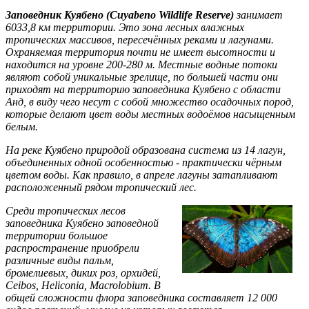
Заповедник Куябено (Cuyabeno Wildlife Reserve)
занимает
6033,8 км территории. Это зона лесных влажных
тропических массивов, пересечённых реками и лагунами.
Охраняемая территория почти не имеет высотности и
находится на уровне 200-280 м. Местные водные потоки
являют собой уникальные зрелище, по большей части они
приходят на территорию заповедника Куябено с области
Анд, в виду чего несут с собой множество осадочных пород,
которые делают цвет воды местных водоёмов насыщенным
белым.
На реке Куябено природой образована система из 14 лагун,
объединенных одной особенностью - практически чёрным
цветом воды. Как правило, в апреле лагуны затапливают
расположенный рядом тропический лес.
Среди тропических лесов
заповедника Куябено заповедной
территории большое
распространение приобрели
различные виды пальм,
бромелиевых, диких роз, орхидей,
Ceibos, Heliconia, Macrolobium. В
общей сложности флора заповедника составляет 12 000