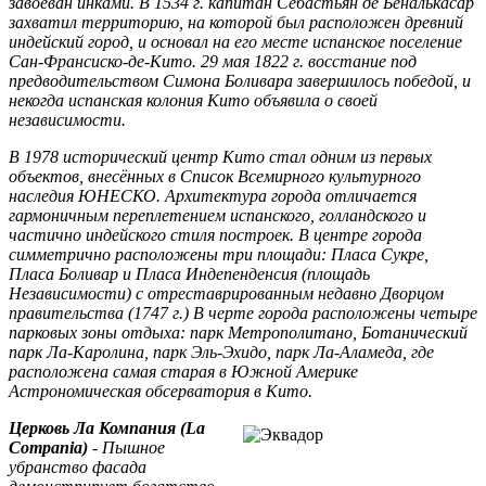
завоеван инками. В 1534 г. капитан Себастьян де Беналькасар
захватил территорию, на которой был расположен древний
индейский город, и основал на его месте испанское поселение
Сан-Франсиско-де-Кито. 29 мая 1822 г. восстание под
предводительством Симона Боливара завершилось победой, и
некогда испанская колония Кито объявила о своей
независимости.
В 1978 исторический центр Кито стал одним из первых
объектов, внесённых в Список Всемирного культурного
наследия ЮНЕСКО. Архитектура города отличается
гармоничным переплетением испанского, голландского и
частично индейского стиля построек. В центре города
симметрично расположены три площади: Пласа Сукре,
Пласа Боливар и Пласа Индепенденсия (площадь
Независимости) с отреставрированным недавно Дворцом
правительства (1747 г.) В черте города расположены четыре
парковых зоны отдыха: парк Метрополитано, Ботанический
парк Ла-Каролина, парк Эль-Эхидо, парк Ла-Аламеда, где
расположена самая старая в Южной Америке
Астрономическая обсерватория в Кито.
Церковь Ла Компания (La
Compania)
- Пышное
убранство фасада