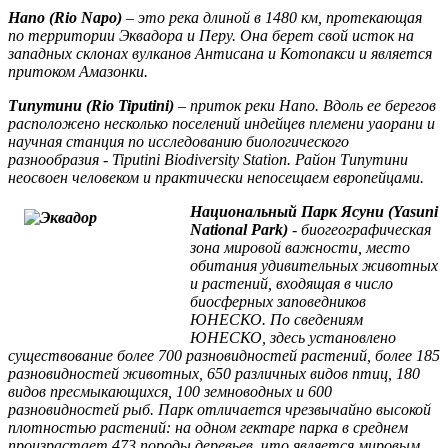
Напо (Rio Napo)
– это река длиной в 1480 км, протекающая
по территории Эквадора и Перу. Она берет свой исток на
западных склонах вулканов Антисана и Котопакси и является
притоком Амазонки.
Типутини (Rio Tiputini)
– приток реки Напо. Вдоль ее берегов
расположено несколько поселений индейцев племени уаорани и
научная станция по исследованию биологического
разнообразия - Tiputini Biodiversity Station. Район Типутини
неосвоен человеком и практически непосещаем европейцами.
Национальный Парк Ясуни (Yasuni
National Park)
- биогеографическая
зона мировой важности, место
обитания удивительных животных
и растений, входящая в число
биосферных заповедников
ЮНЕСКО. По сведениям
ЮНЕСКО, здесь установлено
существование более 700 разновидностей растений, более 185
разновидностей животных, 650 различных видов птиц, 180
видов пресмыкающихся, 100 земноводных и 600
разновидностей рыб. Парк отличается чрезвычайно высокой
плотностью растений: на одном гектаре парка в среднем
произрастает 473 породы деревьев, что является мировым