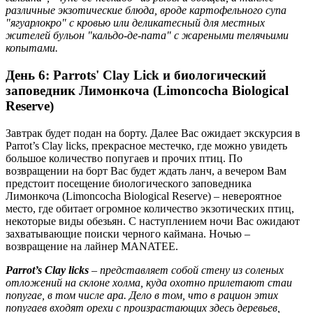
различные экзотические блюда, вроде картофельного супа
"ягуарлокро" с кровью или деликатесный для местных
жителей бульон "кальдо-де-пата" с жареными телячьими
копытами.
День 6: Parrots' Clay Lick и биологический
заповедник Лимонкоча (Limoncocha Biological
Reserve)
Завтрак будет подан на борту. Далее Вас ожидает экскурсия в
Parrot’s Clay licks, прекрасное местечко, где можно увидеть
большое количество попугаев и прочих птиц. По
возвращении на борт Вас будет ждать ланч, а вечером Вам
предстоит посещение биологического заповедника
Лимонкоча (Limoncocha Biological Reserve) – невероятное
место, где обитает огромное количество экзотических птиц,
некоторые виды обезьян. С наступлением ночи Вас ожидают
захватывающие поиски черного каймана. Ночью –
возвращение на лайнер MANATEE.
Parrot’s Clay licks
– представляет собой стену из соленых
отложений на склоне холма, куда охотно прилетают стаи
попугае, в том числе ара. Дело в том, что в рацион этих
попугаев входят орехи с произрастающих здесь деревьев,