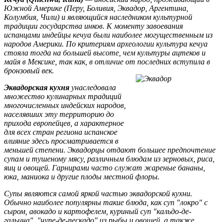
Южной Америке (Перу, Боливия, Эквадор, Аргентина,
Колумбия, Чили) и являющийся наследником культурной
традиции государства инков. К моменту завоевания
испанцами индейцы кечуа были наиболее могущественным из
народов Америки. По критериям археологии культура кечуа
стояла тогда на большей высоте, чем культуры ацтеков и
майя в Мексике, так как, в отличие от последних вступила в
бронзовый век.
Эквадорская кухня
унаследовала
множество кулинарных традиций
многочисленных индейских народов,
населявших эту территорию до
прихода европейцев, а характерное
для всех стран региона испанское
влияние здесь просматривается в
меньшей степени. Эквадорцы отдают большее предпочтение
супам и тушеному мясу, различным блюдам из зерновых, риса,
яиц и овощей. Гарнирами часто служат жареные бананы,
юка, маниока и другие плоды местной флоры.
Супы являются самой яркой частью эквадорской кухни.
Обычно наиболее популярны такие блюда, как суп "локро" с
сыром, авокадо и картофелем, куриный суп "кальдо-де-
гальина", "чупе-де-пескадо" из рыбы и овощей, а также