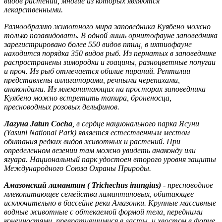
видов растений, многие из которых являются
лекарственными.
Разнообразию животного мира заповедника Куябено можно
только позавидовать. В одной лишь орнитофауне заповедника
зарегистрировано более 550 видов птиц, в ихтиофауне
находится порядка 350 видов рыб. Из пернатых в заповеднике
распространены зимородки и гоацины, разноцветные попугаи
и проч. Из рыб отмечается обилие пираний. Рептилии
представлены аллигаторами, речными черепахами,
анакондами. Из млекопитающих на просторах заповедника
Куябено можно встретить тапира, броненосца,
пресноводных розовых дельфинов.
Лагуна Jatun Cocha
, в сердце национального парка Ясуни
(Yasuni National Park) является естественным местом
обитания редких видов животных и растений. При
определенном везении там можно увидеть анаконду или
ягуара. Национальный парк удостоен второго уровня защиты
Международного Союза Охраны Природы.
Амазонский ламантин ( Trichechus inungius)
- пресноводное
млекопитающее семейства ламантиновых, обитающее
исключительно в бассейне реки Амазонки. Крупные массивные
водные животные с обтекаемой формой тела, передними
конечностями, превратившимися в ласты, и хвостом в форме