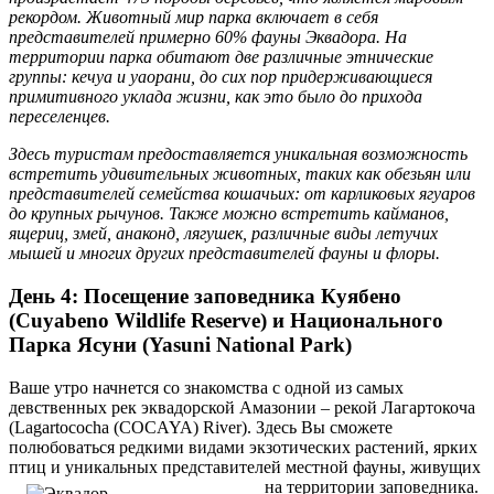
рекордом. Животный мир парка включает в себя
представителей примерно 60% фауны Эквадора. На
территории парка обитают две различные этнические
группы: кечуа и уаорани, до сих пор придерживающиеся
примитивного уклада жизни, как это было до прихода
переселенцев.
Здесь туристам предоставляется уникальная возможность
встретить удивительных животных, таких как обезьян или
представителей семейства кошачьих: от карликовых ягуаров
до крупных рычунов. Также можно встретить кайманов,
ящериц, змей, анаконд, лягушек, различные виды летучих
мышей и многих других представителей фауны и флоры.
День 4: Посещение заповедника Куябено
(Cuyabeno Wildlife Reserve) и Национального
Парка Ясуни (Yasuni National Park)
Ваше утро начнется со знакомства с одной из самых
девственных рек эквадорской Амазонии – рекой Лагартокоча
(Lagartococha (COCAYA) River). Здесь Вы сможете
полюбоваться редкими видами экзотических растений, ярких
птиц и уникальных представителей местной фауны, живущих
на территории заповедника.