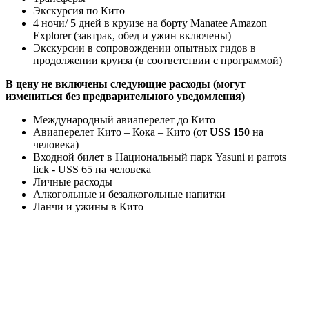
Экскурсия по Кито
4 ночи/ 5 дней в круизе на борту Manatee Amazon
Explorer (завтрак, обед и ужин включены)
Экскурсии в сопровождении опытных гидов в
продолжении круиза (в соответствии с программой)
В цену не включены следующие расходы (могут
измениться без предварительного уведомления)
Международный авиаперелет до Кито
Авиаперелет Кито – Кока – Кито (от
USS 150
на
человека)
Входной билет в Национальный парк Yasuni и parrots
lick - USS 65 на человека
Личные расходы
Алкогольные и безалкогольные напитки
Ланчи и ужины в Кито
© 1992-2026, Глобус Тур
Санкт-Петербург, Манежный пер. 6, оф. 4
booking@globusturspb.ru
8 (812) 272-42-22
+7 (981) 731-09-90