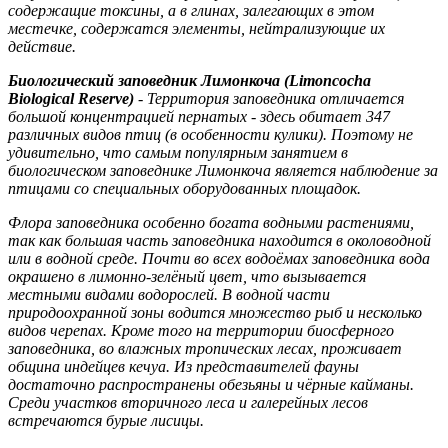
содержащие токсины, а в глинах, залегающих в этом
местечке, содержатся элементы, нейтрализующие их
действие.
Биологический заповедник Лимонкоча (Limoncocha
Biological Reserve)
- Территория заповедника отличается
большой концентрацией пернатых - здесь обитает 347
различных видов птиц (в особенности кулики). Поэтому не
удивительно, что самым популярным занятием в
биологическом заповеднике Лимонкоча является наблюдение за
птицами со специальных оборудованных площадок.
Флора заповедника особенно богата водными растениями,
так как большая часть заповедника находится в околоводной
или в водной среде. Почти во всех водоёмах заповедника вода
окрашено в лимонно-зелёный цвет, что вызывается
местными видами водорослей. В водной части
природоохранной зоны водится множество рыб и несколько
видов черепах. Кроме того на территории биосферного
заповедника, во влажных тропических лесах, проживает
община индейцев кечуа. Из представителей фауны
достаточно распространены обезьяны и чёрные кайманы.
Среди участков вторичного леса и галерейных лесов
встречаются бурые лисицы.