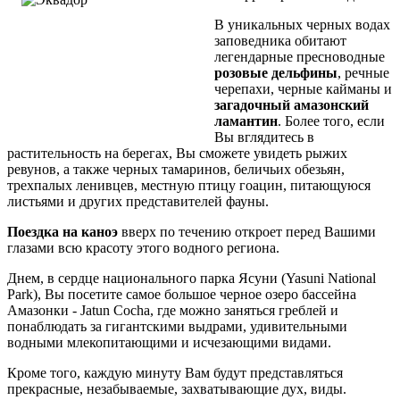
В уникальных черных водах
заповедника обитают
легендарные пресноводные
розовые дельфины
, речные
черепахи, черные кайманы и
загадочный амазонский
ламантин
. Более того, если
Вы вглядитесь в
растительность на берегах, Вы сможете увидеть рыжих
ревунов, а также черных тамаринов, беличьих обезьян,
трехпалых ленивцев, местную птицу гоацин, питающуюся
листьями и других представителей фауны.
Поездка на каноэ
вверх по течению откроет перед Вашими
глазами всю красоту этого водного региона.
Днем, в сердце национального парка Ясуни (Yasuni National
Park), Вы посетите самое большое черное озеро бассейна
Амазонки - Jatun Cocha, где можно заняться греблей и
понаблюдать за гигантскими выдрами, удивительными
водными млекопитающими и исчезающими видами.
Кроме того, каждую минуту Вам будут представляться
прекрасные, незабываемые, захватывающие дух, виды.