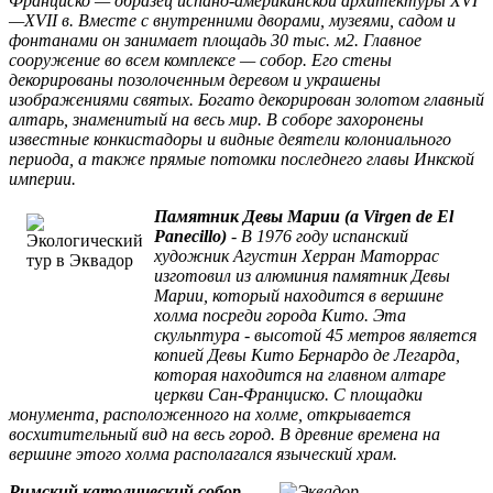
Франциско — образец испано-американской архитектуры XVI
—XVII в. Вместе с внутренними дворами, музеями, садом и
фонтанами он занимает площадь 30 тыс. м2. Главное
сооружение во всем комплексе — собор. Его стены
декорированы позолоченным деревом и украшены
изображениями святых. Богато декорирован золотом главный
алтарь, знаменитый на весь мир. В соборе захоронены
известные конкистадоры и видные деятели колониального
периода, а также прямые потомки последнего главы Инкской
империи.
Памятник Девы Марии (a Virgen de El
Panecillo)
- В 1976 году испанский
художник Агустин Херран Маторрас
изготовил из алюминия памятник Девы
Марии, который находится в вершине
холма посреди города Кито. Эта
скульптура - высотой 45 метров является
копией Девы Кито Бернардо де Легарда,
которая находится на главном алтаре
церкви Сан-Франциско. С площадки
монумента, расположенного на холме, открывается
восхитительный вид на весь город. В древние времена на
вершине этого холма располагался языческий храм.
Римский католический собор