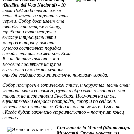
(Basilica del Voto Nacional)
- 10
июля 1892 года был заложен
первый камень в строительстве
церкви. Собор достигает ста
пятидесяти метров в длину,
тридцати пяти метров в
высоту и тридцати пяти
метров в ширину, высота
куполов составляет порядка
семидесяти восьми метров. Если
Вы не боитесь высоты, то
можете подняться на купол
высотой в семьдесят метров,
откуда увидите восхитительную панораму города.
Собор построен в готическом стиле, и наружная часть стен
увенчана множеством горгулий и образами животных, оби
тающих на территории Эквадора. Несмотря на столь
внушительный возраст постройки, собор и по сей день
является незаконченным. Одна из местных легенд гласит:
«Когда будет закончено строительство – наступит конец
света».
Convento de la Merced (Монастырь
Милости)
Стены монастыря