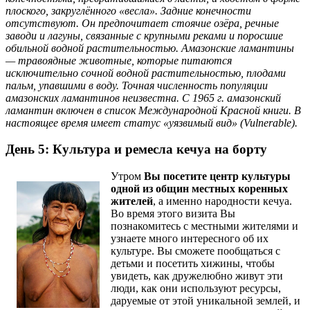
плоского, закруглённого «весла». Задние конечности
отсутствуют. Он предпочитает стоячие озёра, речные
заводи и лагуны, связанные с крупными реками и поросшие
обильной водной растительностью. Амазонские ламантины
— травоядные животные, которые питаются
исключительно сочной водной растительностью, плодами
пальм, упавшими в воду. Точная численность популяции
амазонских ламантинов неизвестна. С 1965 г. амазонский
ламантин включен в список Международной Красной книги. В
настоящее время имеет статус «уязвимый вид» (Vulnerable).
День 5: Культура и ремесла кечуа на борту
Утром
Вы посетите центр культуры
одной из общин местных коренных
жителей
, а именно народности кечуа.
Во время этого визита Вы
познакомитесь с местными жителями и
узнаете много интересного об их
культуре. Вы сможете пообщаться с
детьми и посетить хижины, чтобы
увидеть, как дружелюбно живут эти
люди, как они используют ресурсы,
даруемые от этой уникальной землей, и