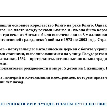
нашли основное королевство Конго на реке Конго. Однак
нго. На плато между реками Кванза и Лукала было корол
за три века из Анголы было вывезено около 5 миллионов
нтенсивной гражданской войны с 1975 по 2002 год. Стр
ов - португальцев: Католические церкви с богато укр
ыми ставнями, вываливающимися на улицу. Государстве
атолики, 15% – протестанты, остальные ангольцы тради
ети.
оказателей рождаемости в мире: 5 детей на 1 женщину. 
, империй и колонизации иностранцев, которые привели
и лет назад.
ТРОПОЛОГИИ В ЛУАНДЕ. И ЗАТЕМ ПУТЕШЕСТВИЕ Н