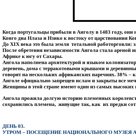
Когда португальцы прибыли в Анголу в 1483 году, они 
Конго диа Нлаза и Нзико к востоку от царствования Ко
До XIX века это была земля тотальной работорговли: 
После обретения независимости Ангола стала ареной и
Африке к югу от Сахары.
Ангола наполнена архитектурой и языком колонизатор
деревень, дома с терракотовыми крышами и деревянн
говорят на нескольких африканских наречиях. 38% – к
Анголе официально запрещен ислам и закрыты все меч
Женщины в этой стране имеют один из самых высоких п
Ангола прожила долгую историю племенных королевств
сохранились племена, живущие так, как их предки сотн
ДЕНЬ 03.
УТРОМ – ПОСЕЩЕНИЕ НАЦИОНАЛЬНОГО МУЗЕЯ АН