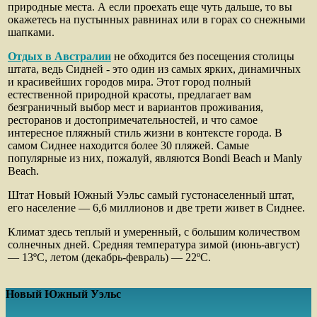
природные места. А если проехать еще чуть дальше, то вы
окажетесь на пустынных равнинах или в горах со снежными
шапками.
Отдых в Австралии
не обходится без посещения столицы
штата, ведь Сидней - это один из самых ярких, динамичных
и красивейших городов мира. Этот город полный
естественной природной красоты, предлагает вам
безграничный выбор мест и вариантов проживания,
ресторанов и достопримечательностей, и что самое
интересное пляжный стиль жизни в контексте города. В
самом Сиднее находится более 30 пляжей. Самые
популярные из них, пожалуй, являются Bondi Beach и Manly
Beach.
Штат Новый Южный Уэльс самый густонаселенный штат,
его население — 6,6 миллионов и две трети живет в Сиднее.
Климат здесь теплый и умеренный, с большим количеством
солнечных дней. Средняя температура зимой (июнь-август)
— 13ºС, летом (декабрь-февраль) — 22ºС.
Новый Южный Уэльс