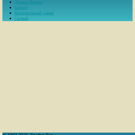
Долина Хантер
Батерст
Национальный парки
Сидней