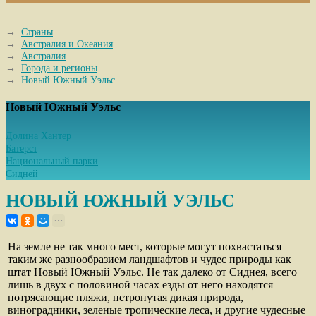
Страны
Австралия и Океания
Австралия
Города и регионы
Новый Южный Уэльс
Новый Южный Уэльс
Долина Хантер
Батерст
Национальный парки
Сидней
НОВЫЙ ЮЖНЫЙ УЭЛЬС
На земле не так много мест, которые могут похвастаться
таким же разнообразием ландшафтов и чудес природы как
штат Новый Южный Уэльс. Не так далеко от Сиднея, всего
лишь в двух с половиной часах езды от него находятся
потрясающие пляжи, нетронутая дикая природа,
виноградники, зеленые тропические леса, и другие чудесные