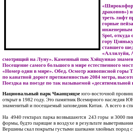
«Широкоформ
драконов») н
треть лифт п
горные пейз
инженерным ч
Spot, откуда
гору Цзяньку
ставшего ше
«Аллилуйя, 
смотрящий на Луну». Каменный пик Хэйцуннао знамен
Посещение самого большого в мире естественного моста
«Номер один в мире». Обед. Осмотр живописной горы Т
по канатной дороге протяженностью 2084 метра, высото
Поездка на поезде по так называемой «десятимильной 
Национальный парк Чжанцзяцзе
юго-восточной провинц
открыт в 1982 году. Это памятник Всемирного наследия 
знаменитый и посещаемый заповедник Китая. А всего в с
На 4940 гектарах парка возвышаются 243 горы и 3000 пик
формы, будто парящие в воздухе в результате выветривания
Вершины скал покрыты густыми шапками хвойных пород со