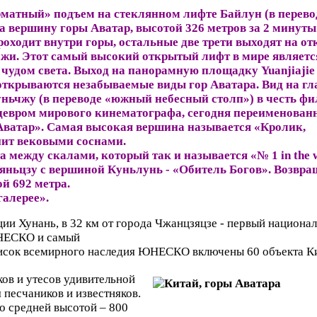
атный» подъем на стеклянном лифте Байлун (в перево
а вершину горы Аватар, высотой 326 метров за 2 минуты
роходит внутри горы, остальные две трети выходят на о
ажи. Этот самый высокий открытый лифт в мире являетс
удом света. Выход на панорамную площадку Yuanjiajie 
 открываются незабываемые виды гор Аватара. Вид на г
ньчжу (в переводе «южный небесный столп») в честь фи
девром мирового кинематографа, сегодня переименован
Аватар». Самая высокая вершина называется «Кролик,
ит вековыми соснами.
 между скалами, который так и называется «№ 1 in the w
яньцзу с вершиной Куньлунь - «Обитель Богов». Возвра
й 692 метра.
галерее».
ии Хунань, в 32 км от города Чжанцзяцзе - первый национал
ЮНЕСКО и самый
писок всемирного наследия ЮНЕСКО включены 60 объекта Ки
ов и утесов удивительной
 песчаников и известняков.
 средней высотой – 800