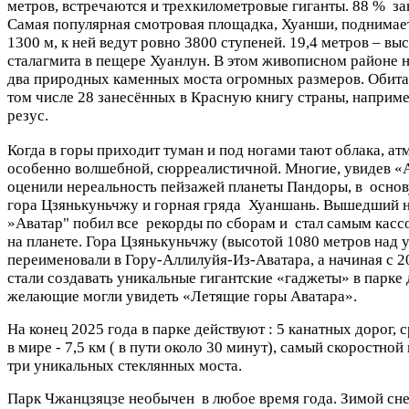
метров, встречаются и трехкилометровые гиганты. 88 % за
Самая популярная смотровая площадка, Хуанши, поднимае
1300 м, к ней ведут ровно 3800 ступеней. 19,4 метров – вы
сталагмита в пещере Хуанлун. В этом живописном районе н
два природных каменных моста огромных размеров. Обитае
том числе 28 занесённых в Красную книгу страны, наприме
резус.
Когда в горы приходит туман и под ногами тают облака, ат
особенно волшебной, сюрреалистичной. Многие, увидев «
оценили нереальность пейзажей планеты Пандоры, в основ
гора Цзянькуньчжу и горная гряда Хуаншань. Вышедший на
»Аватар" побил все рекорды по сборам и стал самым кас
на планете. Гора Цзянькуньчжу (высотой 1080 метров над 
переименовали в Гору-Аллилуйя-Из-Аватара, а начиная с 2
стали создавать уникальные гигантские «гаджеты» в парке 
желающие могли увидеть «Летящие горы Аватара».
На конец 2025 года в парке действуют : 5 канатных дорог,
в мире - 7,5 км ( в пути около 30 минут), самый скоростно
три уникальных стеклянных моста.
Парк Чжанцзяцзе необычен в любое время года. Зимой сне