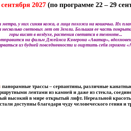
0 сентября 2027
(по программе 22 – 29 сен
и метра, у них синяя кожа, а лица похожи на кошачьи. Их пла
а несколько световых лет от Земли. Большая ее часть покрыт
горы висят в воздухе, растения светятся в темноте...
отправится на фильм Джеймса Кэмерона «Аватар», вдохнове
рваться из будней повседневности и ощутить себя героями «
:
панорамные трассы – серпантины, различные канатные
ршрутными лентами из камней и даже из стекла, соедин
мый высокий в мире открытый лифт. Нереальной красоты
стали доступны благодаря чуду человеческого гения и 