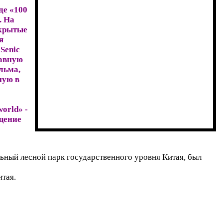
де «100
. На
ткрытые
я
Senic
лавную
льма,
ную в
orld» -
щение
ьный лесной парк государственного уровня Китая, был
тая.