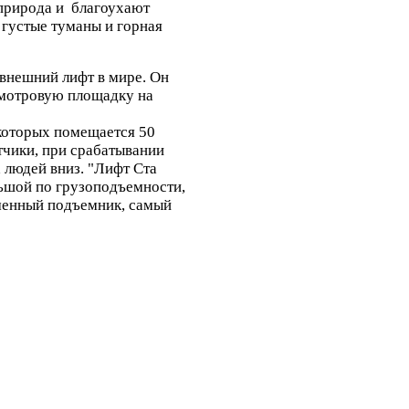
природа и благоухают
 густые туманы и горная
нешний лифт в мире. Он
смотровую площадку на
 которых помещается 50
тчики, при срабатывании
 людей вниз. "Лифт Ста
ьшой по грузоподъемности,
менный подъемник, самый