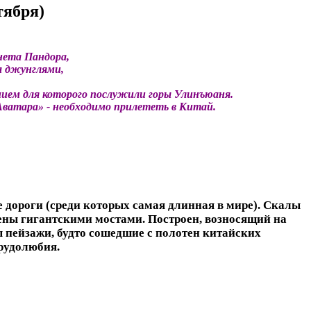
тября)
нета Пандора,
а джунглями,
нием для которого послужили горы Улинъюаня.
Аватара» - необходимо прилететь в Китай.
 дороги (среди которых самая длинная в мире). Скалы
ены гигантскими мостами. Построен, возносящий на
 пейзажи, будто сошедшие с полотен китайских
трудолюбия.