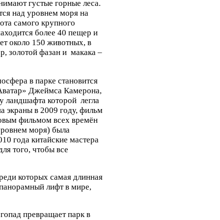
нимают густые горные леса.
тся над уровнем моря на
сота самого крупного
аходится более 40 пещер и
т около 150 животных, в
р, золотой фазан и макака –
мосфера в парке становится
Аватар» Джеймса Камерона,
у ландшафта которой легла
 экраны в 2009 году, фильм
совым фильмом всех времён
уровнем моря) была
010 года китайские мастера
для того, чтобы все
 среди которых самая длинная
й панорамный лифт в мире,
гопад превращает парк в