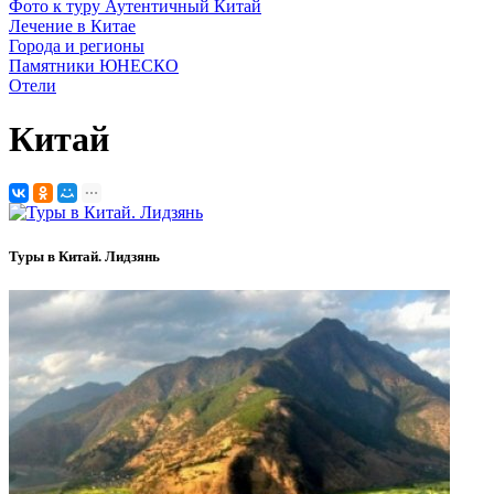
Фото к туру Аутентичный Китай
Лечение в Китае
Города и регионы
Памятники ЮНЕСКО
Отели
Китай
Туры в Китай. Лидзянь